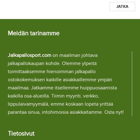
JATKA
Meidän tarinamme
Jalkapallosport.com
on maailman johtava
jalkapallokaupan kohde. Olemme ylpeitä
toimittaaksemme hienoimman jalkapallo
ostokokemuksen kaikille asiakkaillemme ympäri
maailmaa. Jatkamme itsellemme huippuosaamista
kaikilla osa-alueilla. Tiimin myynti, verkko,
lippulaivamyymälä, emme koskaan lopeta yrittää
parantaa sinua, intohimoisia asiakkaitamme. Osta nyt!
Tietosivut