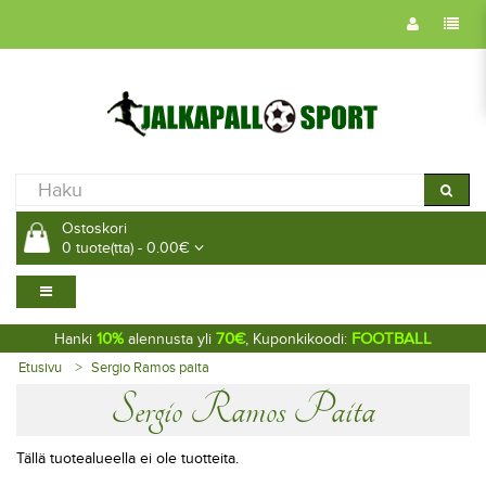
Ostoskori
0 tuote(tta) - 0.00€
10%
70€
FOOTBALL
Hanki
alennusta yli
, Kuponkikoodi:
Etusivu
Sergio Ramos paita
Sergio Ramos Paita
Tällä tuotealueella ei ole tuotteita.