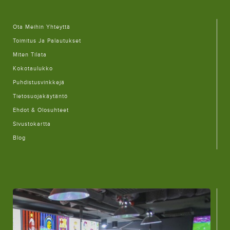
Ota Meihin Yhteyttä
Toimitus Ja Palautukset
Miten Tilata
Kokotaulukko
Puhdistusvinkkejä
Tietosuojakäytäntö
Ehdot & Olosuhteet
Sivustokartta
Blog