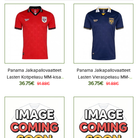
Panama Jalkapallovaatteet
Panama Jalkapallovaatteet
Lasten Kotipeliasu MM-kisat
Lasten Vieraspeliasu MM-
36.75€
36.75€
2026 Lyhythihainen (+ Lyhyet
91.88€
kisat 2026 Lyhythihainen (+
91.88€
housut)
Lyhyet housut)