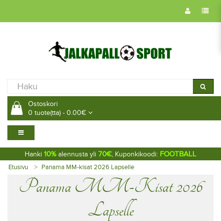
Ostoskori
0 tuote(tta) - 0.00€
10%
70€
FOOTBALL
Hanki
alennusta yli
, Kuponkikoodi:
Etusivu
Panama MM-kisat 2026 Lapselle
Panama MM-Kisat 2026
Lapselle