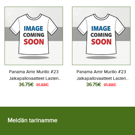
Lyhythihainen (+ Lyhyet
Lyhythihainen (+ Lyhyet
housut)
housut)
Panama Amir Murillo #23
Panama Amir Murillo #23
Jalkapallovaatteet Lasten
Jalkapallovaatteet Lasten
36.75€
36.75€
Kotipeliasu MM-kisat 2026
91.88€
Vieraspeliasu MM-kisat 2026
91.88€
Lyhythihainen (+ Lyhyet
Lyhythihainen (+ Lyhyet
housut)
housut)
Meidän tarinamme