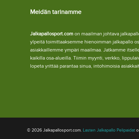
Meidän tarinamme
Jalkapallosport.com
on maailman johtava jalkapa
ylpeitä toimittaaksemme hienoimman jalkapallo o
asiakkaillemme ympäri maailmaa. Jatkamme itsel
kaikilla osa-alueilla. Tiimin myynti, verkko, lipp
lopeta yrittää parantaa sinua, intohimoisia asiakka
© 2026 Jalkapallosport.com.
Lasten Jalkapallo Pelipaidat
om