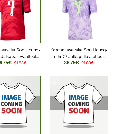
asavalta Son Heung-
Korean tasavalta Son Heung-
 Jalkapallovaatteet
min #7 Jalkapallovaatteet
6.75€
36.75€
Kotipeliasu MM-kisat
91.88€
Lasten Vieraspeliasu MM-
91.88€
ythihainen (+ Lyhyet
kisat 2026 Lyhythihainen (+
housut)
Lyhyet housut)