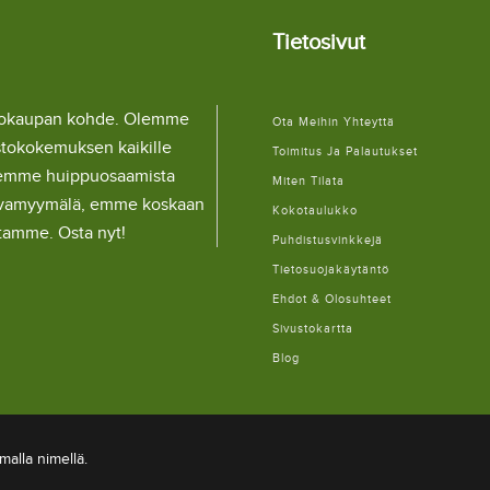
Tietosivut
llokaupan kohde. Olemme
Ota Meihin Yhteyttä
stokokemuksen kaikille
Toimitus Ja Palautukset
lemme huippuosaamista
Miten Tilata
ulaivamyymälä, emme koskaan
Kokotaulukko
itamme. Osta nyt!
Puhdistusvinkkejä
Tietosuojakäytäntö
Ehdot & Olosuhteet
Sivustokartta
Blog
alla nimellä.