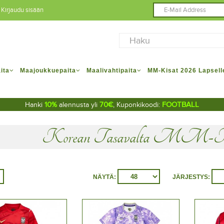
Kirjaudu sisään
ita
Maajoukkuepaita
Maalivahtipaita
MM-Kisat 2026 Lapsell
10%
70€
FOOTBALL
Hanki
alennusta yli
, Kuponkikoodi:
Korean Tasavalta MM-Kisa
NÄYTÄ:
JÄRJESTYS: