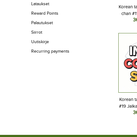
Lataukset
Korean t
Reward Points
chan #1
3
Lasten K
Palautukset
2026 Lyh
Siirrot
Uutiskirje
Recurring payments
Korean t
#19 Jalk
3
Kotipel
Lyhyt