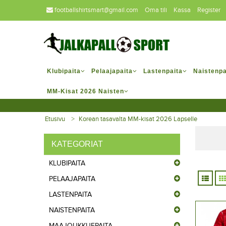
footballshirtsmart@gmail.com
Oma tili
Kassa
Register
Klubipaita
Pelaajapaita
Lastenpaita
Naistenpa
MM-Kisat 2026 Naisten
Etusivu
Korean tasavalta MM-kisat 2026 Lapselle
KATEGORIAT
KLUBIPAITA
PELAAJAPAITA
LASTENPAITA
NAISTENPAITA
MAAJOUKKUEPAITA