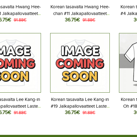
asavalta Hwang Hee-
Korean tasavalta Hwang Hee-
Korean t
1 Jalkapallovaatteet
chan #11 Jalkapallovaatteet
#4 Jalka
6.75€
36.75€
3
otipeliasu MM-kisat
91.88€
Lasten Vieraspeliasu MM-
91.88€
Kotipe
ythihainen (+ Lyhyet
kisat 2026 Lyhythihainen (+
Lyhyt
housut)
Lyhyet housut)
asavalta Lee Kang-in
Korean tasavalta Lee Kang-in
Korean 
apallovaatteet Lasten
#19 Jalkapallovaatteet Lasten
Oh #18
6.75€
36.75€
3
iasu MM-kisat 2026
91.88€
Vieraspeliasu MM-kisat 2026
91.88€
Lasten 
hihainen (+ Lyhyet
Lyhythihainen (+ Lyhyet
2026 Lyh
housut)
housut)