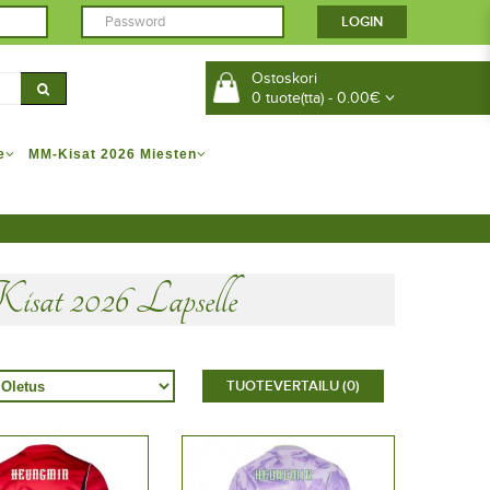
Ostoskori
0 tuote(tta) - 0.00€
e
MM-Kisat 2026 Miesten
t 2026 Lapselle
TUOTEVERTAILU (0)