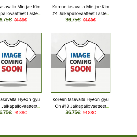
asavalta Min-jae Kim
Korean tasavalta Min-jae Kim
pallovaatteet Lasten
#4 Jalkapallovaatteet Lasten
6.75€
36.75€
liasu MM-kisat 2026
91.88€
Vieraspeliasu MM-kisat 2026
91.88€
hihainen (+ Lyhyet
Lyhythihainen (+ Lyhyet
housut)
housut)
tasavalta Hyeon-gyu
Korean tasavalta Hyeon-gyu
 Jalkapallovaatteet
Oh #18 Jalkapallovaatteet
6.75€
36.75€
Kotipeliasu MM-kisat
91.88€
Lasten Vieraspeliasu MM-
91.88€
ythihainen (+ Lyhyet
kisat 2026 Lyhythihainen (+
housut)
Lyhyet housut)