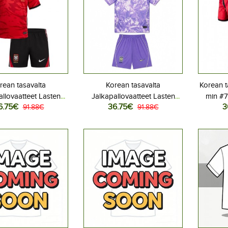
rean tasavalta
Korean tasavalta
Korean t
allovaatteet Lasten
Jalkapallovaatteet Lasten
min #7
6.75€
36.75€
3
iasu MM-kisat 2026
91.88€
Vieraspeliasu MM-kisat 2026
91.88€
Lasten 
hihainen (+ Lyhyet
Lyhythihainen (+ Lyhyet
2026 Lyh
housut)
housut)