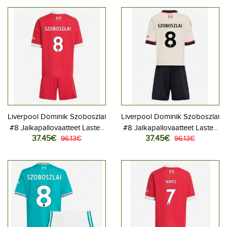
housut)
housut)
Liverpool Dominik Szoboszlai
Liverpool Dominik Szoboszlai
#8 Jalkapallovaatteet Lasten
#8 Jalkapallovaatteet Lasten
37.45€
37.45€
Kotipeliasu 2025-26
96.13€
Vieraspeliasu 2025-26
96.13€
Lyhythihainen (+ Lyhyet
Lyhythihainen (+ Lyhyet
housut)
housut)