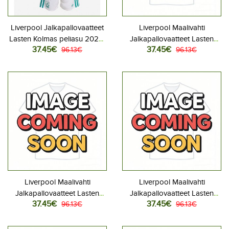
Liverpool Jalkapallovaatteet
Liverpool Maalivahti
Lasten Kolmas peliasu 2025-
Jalkapallovaatteet Lasten
37.45€
37.45€
26 Lyhythihainen (+ Lyhyet
96.13€
Kotipeliasu 2025-26
96.13€
housut)
Lyhythihainen (+ Lyhyet
housut)
Liverpool Maalivahti
Liverpool Maalivahti
Jalkapallovaatteet Lasten
Jalkapallovaatteet Lasten
37.45€
37.45€
Vieraspeliasu 2025-26
96.13€
Kolmas peliasu 2025-26
96.13€
Lyhythihainen (+ Lyhyet
Lyhythihainen (+ Lyhyet
housut)
housut)