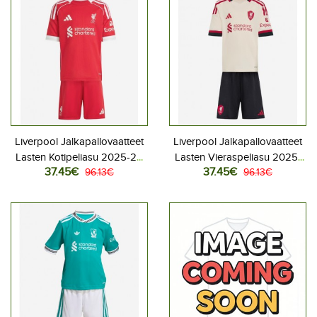
Liverpool Jalkapallovaatteet
Liverpool Jalkapallovaatteet
Lasten Kotipeliasu 2025-26
Lasten Vieraspeliasu 2025-
37.45€
37.45€
Lyhythihainen (+ Lyhyet
96.13€
26 Lyhythihainen (+ Lyhyet
96.13€
housut)
housut)