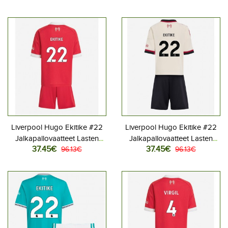
Lyhythihainen (+ Lyhyet
Lyhythihainen (+ Lyhyet
housut)
housut)
Liverpool Hugo Ekitike #22
Liverpool Hugo Ekitike #22
Jalkapallovaatteet Lasten
Jalkapallovaatteet Lasten
37.45€
37.45€
Kotipeliasu 2025-26
96.13€
Vieraspeliasu 2025-26
96.13€
Lyhythihainen (+ Lyhyet
Lyhythihainen (+ Lyhyet
housut)
housut)