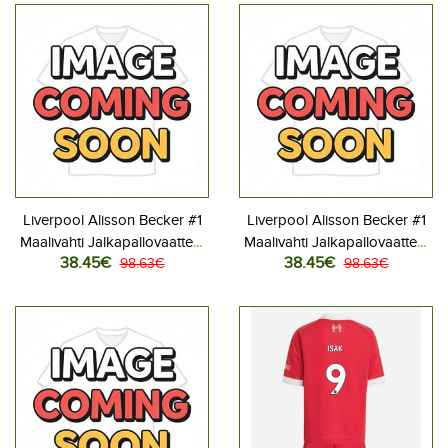
housut)
housut)
Liverpool Alisson Becker #1
Liverpool Alisson Becker #1
Maalivahti Jalkapallovaatteet
Maalivahti Jalkapallovaatteet
38.45€
38.45€
Lasten Kotipeliasu 2025-26
98.63€
Lasten Vieraspeliasu 2025-
98.63€
Pitkähihainen (+ Lyhyet
26 Pitkähihainen (+ Lyhyet
housut)
housut)