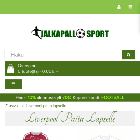
Ostoskori
0 tuote(tta) - 0.00€
10%
70€
FOOTBALL
Hanki
alennusta yli
, Kuponkikoodi:
Etusivu
Liverpool paita lapselle
Liverpool Paita Lapselle