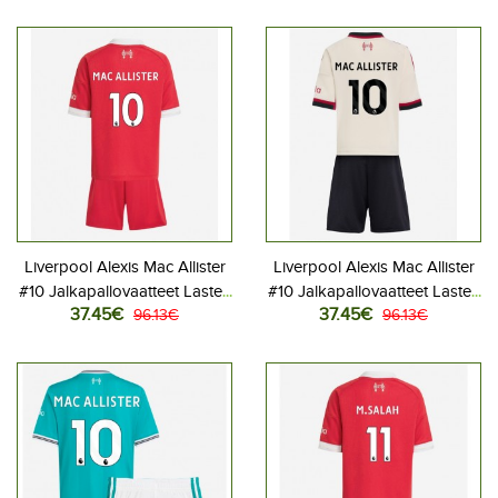
Lyhythihainen (+ Lyhyet
Lyhythihainen (+ Lyhyet
housut)
housut)
Liverpool Alexis Mac Allister
Liverpool Alexis Mac Allister
#10 Jalkapallovaatteet Lasten
#10 Jalkapallovaatteet Lasten
37.45€
37.45€
Kotipeliasu 2025-26
96.13€
Vieraspeliasu 2025-26
96.13€
Lyhythihainen (+ Lyhyet
Lyhythihainen (+ Lyhyet
housut)
housut)