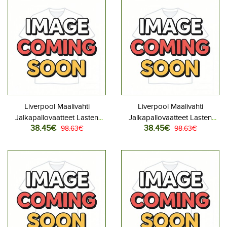
Liverpool Maalivahti
Liverpool Maalivahti
Jalkapallovaatteet Lasten
Jalkapallovaatteet Lasten
38.45€
38.45€
Kotipeliasu 2025-26
98.63€
Vieraspeliasu 2025-26
98.63€
Pitkähihainen (+ Lyhyet
Pitkähihainen (+ Lyhyet
housut)
housut)