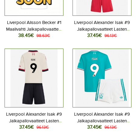
Liverpool Alisson Becker #1
Liverpool Alexander Isak #9
Maalivahti Jalkapallovaatteet
Jalkapallovaatteet Lasten
38.45€
37.45€
Lasten Kolmas peliasu 2025-
98.63€
Kotipeliasu 2025-26
96.13€
26 Pitkähihainen (+ Lyhyet
Lyhythihainen (+ Lyhyet
housut)
housut)
Liverpool Alexander Isak #9
Liverpool Alexander Isak #9
Jalkapallovaatteet Lasten
Jalkapallovaatteet Lasten
37.45€
37.45€
Vieraspeliasu 2025-26
96.13€
Kolmas peliasu 2025-26
96.13€
Lyhythihainen (+ Lyhyet
Lyhythihainen (+ Lyhyet