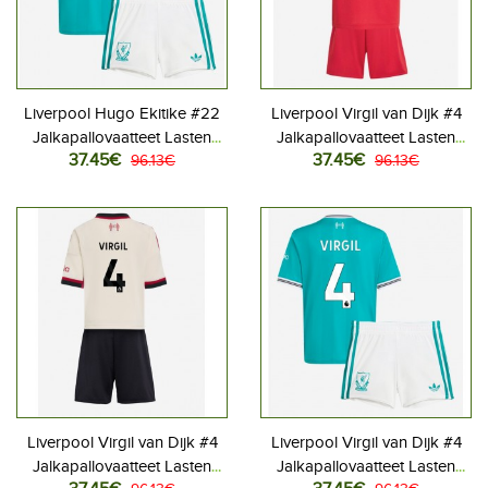
Liverpool Hugo Ekitike #22
Liverpool Virgil van Dijk #4
Jalkapallovaatteet Lasten
Jalkapallovaatteet Lasten
37.45€
37.45€
Kolmas peliasu 2025-26
96.13€
Kotipeliasu 2025-26
96.13€
Lyhythihainen (+ Lyhyet
Lyhythihainen (+ Lyhyet
housut)
housut)
Liverpool Virgil van Dijk #4
Liverpool Virgil van Dijk #4
Jalkapallovaatteet Lasten
Jalkapallovaatteet Lasten