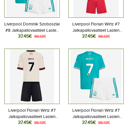
Liverpool Dominik Szoboszlai
Liverpool Florian Wirtz #7
#8 Jalkapallovaatteet Lasten
Jalkapallovaatteet Lasten
37.45€
37.45€
Kolmas peliasu 2025-26
96.13€
Kotipeliasu 2025-26
96.13€
Lyhythihainen (+ Lyhyet
Lyhythihainen (+ Lyhyet
housut)
housut)
Liverpool Florian Wirtz #7
Liverpool Florian Wirtz #7
Jalkapallovaatteet Lasten
Jalkapallovaatteet Lasten
37.45€
37.45€
Vieraspeliasu 2025-26
96.13€
Kolmas peliasu 2025-26
96.13€