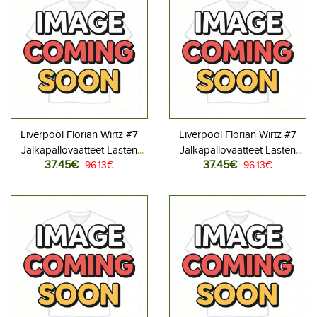
Liverpool Florian Wirtz #7
Liverpool Florian Wirtz #7
Jalkapallovaatteet Lasten
Jalkapallovaatteet Lasten
37.45€
37.45€
Kotipeliasu 2026-27
96.13€
Vieraspeliasu 2026-27
96.13€
Lyhythihainen (+ Lyhyet
Lyhythihainen (+ Lyhyet
housut)
housut)