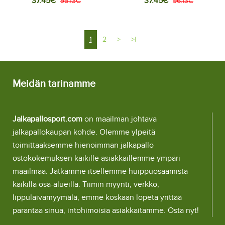
37.45€
37.45€
Vieraspeliasu 2025-26
96.13€
Kolmas peliasu 2025-26
96.13€
Lyhythihainen (+ Lyhyet
Lyhythihainen (+ Lyhyet
housut)
housut)
1
2
>
>|
Meidän tarinamme
Jalkapallosport.com
on maailman johtava
jalkapallokaupan kohde. Olemme ylpeitä
toimittaaksemme hienoimman jalkapallo
ostokokemuksen kaikille asiakkaillemme ympäri
maailmaa. Jatkamme itsellemme huippuosaamista
kaikilla osa-alueilla. Tiimin myynti, verkko,
lippulaivamyymälä, emme koskaan lopeta yrittää
parantaa sinua, intohimoisia asiakkaitamme. Osta nyt!