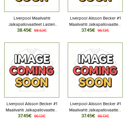
Liverpool Maalivahti
Liverpool Alisson Becker #1
Jalkapallovaatteet Lasten
Maalivahti Jalkapallovaatteet
38.45€
37.45€
Kolmas peliasu 2025-26
98.63€
Lasten Kotipeliasu 2025-26
96.13€
Pitkähihainen (+ Lyhyet
Lyhythihainen (+ Lyhyet
housut)
housut)
Liverpool Alisson Becker #1
Liverpool Alisson Becker #1
Maalivahti Jalkapallovaatteet
Maalivahti Jalkapallovaatteet
37.45€
37.45€
Lasten Vieraspeliasu 2025-
96.13€
Lasten Kolmas peliasu 2025-
96.13€
26 Lyhythihainen (+ Lyhyet
26 Lyhythihainen (+ Lyhyet