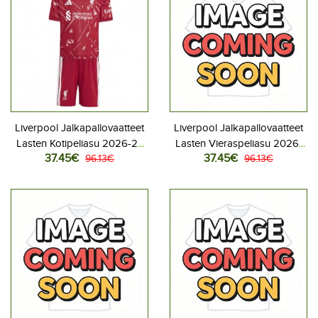
Liverpool Jalkapallovaatteet
Liverpool Jalkapallovaatteet
Lasten Kotipeliasu 2026-27
Lasten Vieraspeliasu 2026-
37.45€
37.45€
Lyhythihainen (+ Lyhyet
96.13€
27 Lyhythihainen (+ Lyhyet
96.13€
housut)
housut)