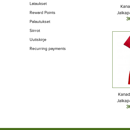
Lataukset
Kana
Reward Points
Jalkap
3
Kotipel
Palautukset
Lyhyt
Siirrot
Uutiskirje
Recurring payments
Kanad
Jalkap
3
Kotipel
Lyhyt