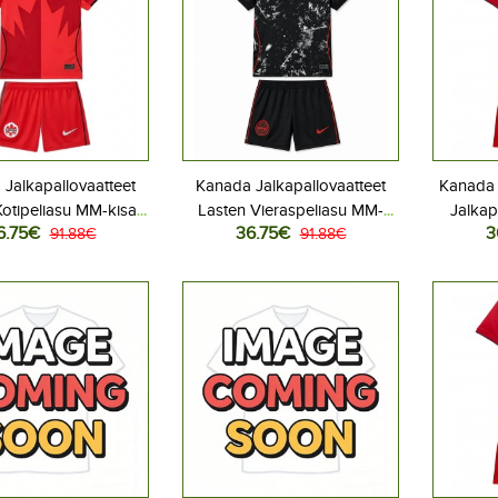
Jalkapallovaatteet
Kanada Jalkapallovaatteet
Kanada 
otipeliasu MM-kisat
Lasten Vieraspeliasu MM-
Jalkap
6.75€
36.75€
3
ythihainen (+ Lyhyet
91.88€
kisat 2026 Lyhythihainen (+
91.88€
Kotipe
housut)
Lyhyet housut)
Lyhyt