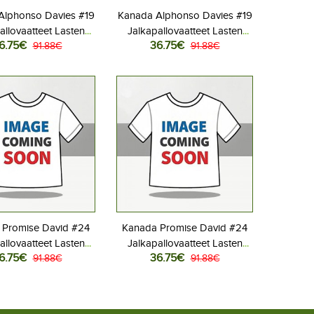
Alphonso Davies #19
Kanada Alphonso Davies #19
allovaatteet Lasten
Jalkapallovaatteet Lasten
6.75€
36.75€
liasu MM-kisat 2026
91.88€
Vieraspeliasu MM-kisat 2026
91.88€
hihainen (+ Lyhyet
Lyhythihainen (+ Lyhyet
housut)
housut)
 Promise David #24
Kanada Promise David #24
allovaatteet Lasten
Jalkapallovaatteet Lasten
6.75€
36.75€
liasu MM-kisat 2026
91.88€
Vieraspeliasu MM-kisat 2026
91.88€
hihainen (+ Lyhyet
Lyhythihainen (+ Lyhyet
housut)
housut)