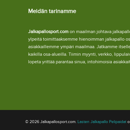
Meidän tarinamme
Jalkapallosport.com
on maailman johtava jalkapa
ylpeitä toimittaaksemme hienoimman jalkapallo o
asiakkaillemme ympäri maailmaa. Jatkamme itsel
kaikilla osa-alueilla. Tiimin myynti, verkko, lipp
lopeta yrittää parantaa sinua, intohimoisia asiakka
© 2026 Jalkapallosport.com.
Lasten Jalkapallo Pelipaidat
om