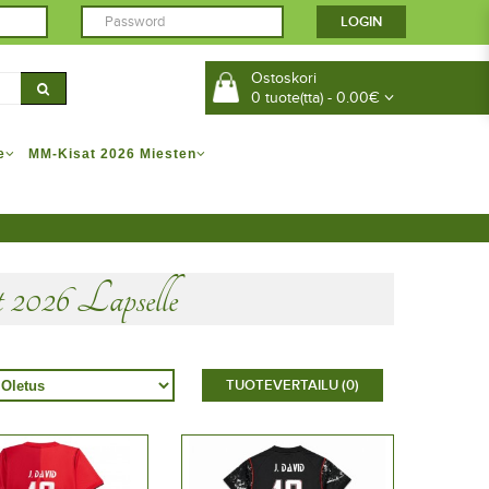
Ostoskori
0 tuote(tta) - 0.00€
e
MM-Kisat 2026 Miesten
6 Lapselle
TUOTEVERTAILU (0)