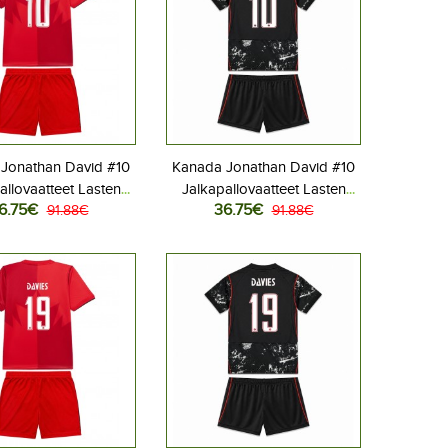
Jonathan David #10
Kanada Jonathan David #10
allovaatteet Lasten
Jalkapallovaatteet Lasten
6.75€
36.75€
liasu MM-kisat 2026
91.88€
Vieraspeliasu MM-kisat 2026
91.88€
hihainen (+ Lyhyet
Lyhythihainen (+ Lyhyet
housut)
housut)