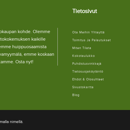
Tietosivut
llokaupan kohde. Olemme
Ota Meihin Yhteyttä
stokokemuksen kaikille
Toimitus Ja Palautukset
lemme huippuosaamista
Miten Tilata
ulaivamyymälä, emme koskaan
Kokotaulukko
itamme. Osta nyt!
Puhdistusvinkkejä
Tietosuojakäytäntö
Ehdot & Olosuhteet
Sivustokartta
Blog
alla nimellä.