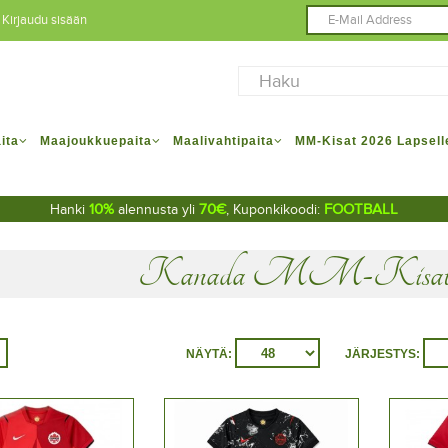
Kirjaudu sisään
ita
Maajoukkuepaita
Maalivahtipaita
MM-Kisat 2026 Lapsell
10%
70€
FOOTBALL
Hanki
alennusta yli
, Kuponkikoodi:
Kanada MM-Kisat 202
NÄYTÄ:
JÄRJESTYS: