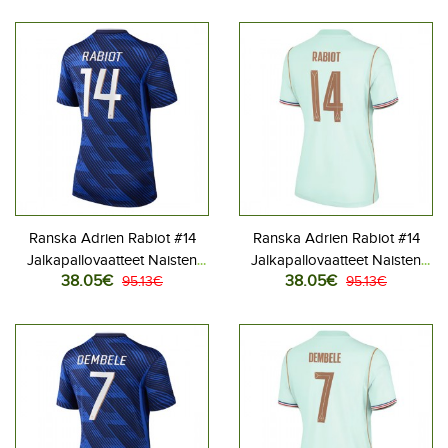
Lyhythihainen
Lyhythihainen
Ranska Adrien Rabiot #14
Ranska Adrien Rabiot #14
Jalkapallovaatteet Naisten
Jalkapallovaatteet Naisten
38.05€
38.05€
Kotipaita MM-kisat 2026
95.13€
Vieraspaita MM-kisat 2026
95.13€
Lyhythihainen
Lyhythihainen