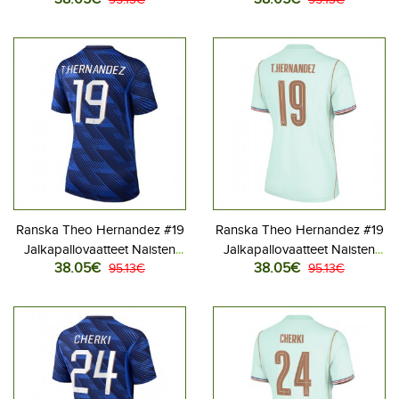
Kotipaita MM-kisat 2026
Vieraspaita MM-kisat 2026
Lyhythihainen
Lyhythihainen
Ranska Theo Hernandez #19
Ranska Theo Hernandez #19
Jalkapallovaatteet Naisten
Jalkapallovaatteet Naisten
38.05€
38.05€
Kotipaita MM-kisat 2026
95.13€
Vieraspaita MM-kisat 2026
95.13€
Lyhythihainen
Lyhythihainen