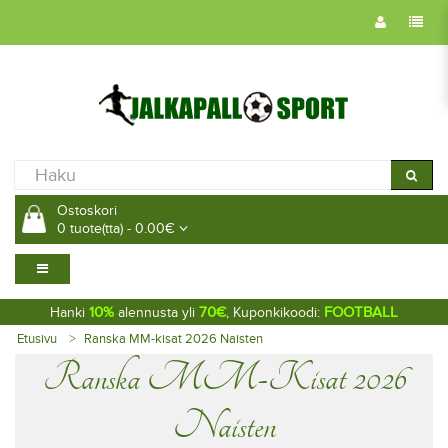
Ostoskori
0 tuote(tta) - 0.00€
10%
70€
FOOTBALL
Hanki
alennusta yli
, Kuponkikoodi:
Etusivu
Ranska MM-kisat 2026 Naisten
Ranska MM-Kisat 2026
Naisten