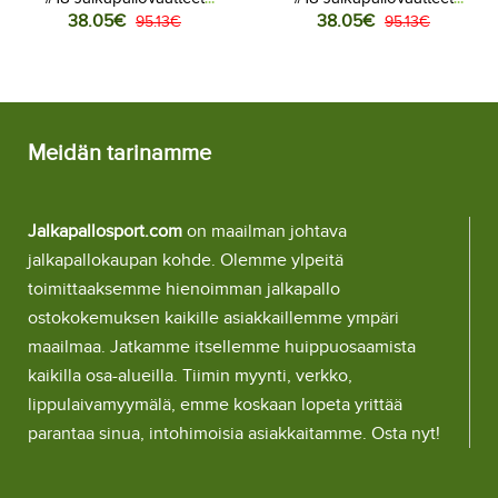
38.05€
38.05€
Naisten Kotipaita MM-kisat
95.13€
Naisten Vieraspaita MM-kisat
95.13€
2026 Lyhythihainen
2026 Lyhythihainen
Meidän tarinamme
Jalkapallosport.com
on maailman johtava
jalkapallokaupan kohde. Olemme ylpeitä
toimittaaksemme hienoimman jalkapallo
ostokokemuksen kaikille asiakkaillemme ympäri
maailmaa. Jatkamme itsellemme huippuosaamista
kaikilla osa-alueilla. Tiimin myynti, verkko,
lippulaivamyymälä, emme koskaan lopeta yrittää
parantaa sinua, intohimoisia asiakkaitamme. Osta nyt!