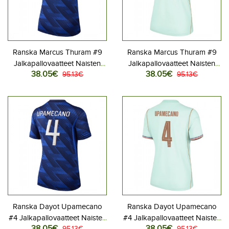
Ranska Marcus Thuram #9
Ranska Marcus Thuram #9
Jalkapallovaatteet Naisten
Jalkapallovaatteet Naisten
38.05€
38.05€
Kotipaita MM-kisat 2026
95.13€
Vieraspaita MM-kisat 2026
95.13€
Lyhythihainen
Lyhythihainen
Ranska Dayot Upamecano
Ranska Dayot Upamecano
#4 Jalkapallovaatteet Naisten
#4 Jalkapallovaatteet Naisten
38.05€
38.05€
95.13€
95.13€