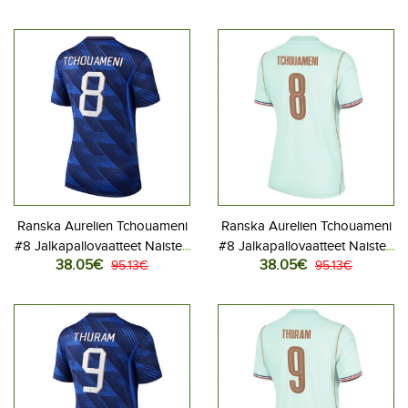
Lyhythihainen
Lyhythihainen
Ranska Aurelien Tchouameni
Ranska Aurelien Tchouameni
#8 Jalkapallovaatteet Naisten
#8 Jalkapallovaatteet Naisten
38.05€
38.05€
Kotipaita MM-kisat 2026
95.13€
Vieraspaita MM-kisat 2026
95.13€
Lyhythihainen
Lyhythihainen