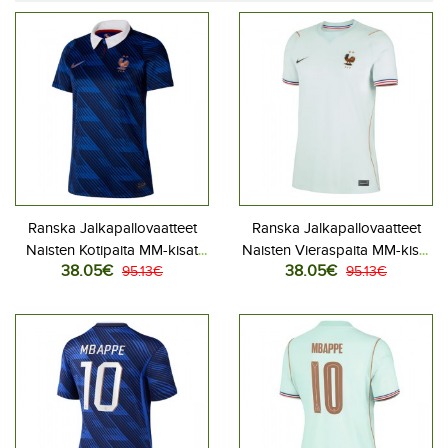
Ranska Jalkapallovaatteet
Ranska Jalkapallovaatteet
Naisten Kotipaita MM-kisat
Naisten Vieraspaita MM-kisat
38.05€
38.05€
2026 Lyhythihainen
95.13€
2026 Lyhythihainen
95.13€