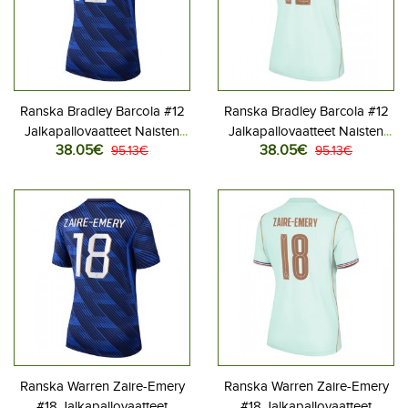
Ranska Bradley Barcola #12
Ranska Bradley Barcola #12
Jalkapallovaatteet Naisten
Jalkapallovaatteet Naisten
38.05€
38.05€
Kotipaita MM-kisat 2026
95.13€
Vieraspaita MM-kisat 2026
95.13€
Lyhythihainen
Lyhythihainen
Ranska Warren Zaire-Emery
Ranska Warren Zaire-Emery
#18 Jalkapallovaatteet
#18 Jalkapallovaatteet