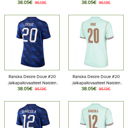
38.05€
38.05€
Kotipaita MM-kisat 2026
95.13€
Vieraspaita MM-kisat 2026
95.13€
Lyhythihainen
Lyhythihainen
Ranska Desire Doue #20
Ranska Desire Doue #20
Jalkapallovaatteet Naisten
Jalkapallovaatteet Naisten
38.05€
38.05€
Kotipaita MM-kisat 2026
95.13€
Vieraspaita MM-kisat 2026
95.13€
Lyhythihainen
Lyhythihainen