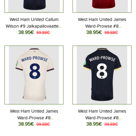
West Ham United Callum
West Ham United James
Wilson #9 Jalkapallovaatteet
Ward-Prowse #8
38.95€
38.95€
Kolmaspaita 2025-26
99.88€
Jalkapallovaatteet Kotipaita
99.88€
Lyhythihainen
2025-26 Lyhythihainen
West Ham United James
West Ham United James
Ward-Prowse #8
Ward-Prowse #8
38.95€
38.95€
Jalkapallovaatteet Vieraspaita
99.88€
Jalkapallovaatteet
99.88€
2025-26 Lyhythihainen
Kolmaspaita 2025-26