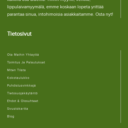
lippulaivamyymälä, emme koskaan lopeta yrittää
parantaa sinua, intohimoisia asiakkaitamme. Osta nyt!
Tietosivut
Ota Meihin Yhteyttä
Toimitus Ja Palautukset
Miten Tilata
Kokotaulukko
Puhdistusvinkkejä
Tietosuojakäytäntö
Ehdot & Olosuhteet
Sivustokartta
Blog