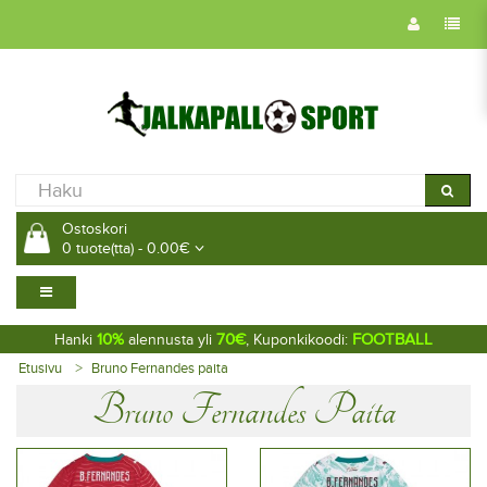
Ostoskori
0 tuote(tta) - 0.00€
10%
70€
FOOTBALL
Hanki
alennusta yli
, Kuponkikoodi:
Etusivu
Bruno Fernandes paita
Bruno Fernandes Paita