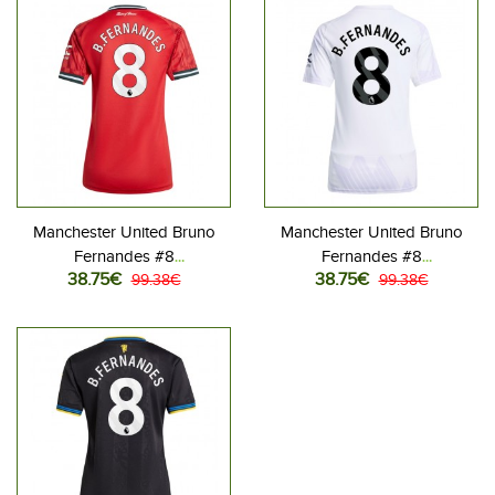
Manchester United Bruno
Manchester United Bruno
Fernandes #8
Fernandes #8
38.75€
38.75€
Jalkapallovaatteet Naisten
99.38€
Jalkapallovaatteet Naisten
99.38€
Kotipaita 2025-26
Vieraspaita 2025-26
Lyhythihainen
Lyhythihainen