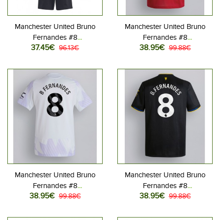
Manchester United Bruno
Manchester United Bruno
Fernandes #8
Fernandes #8
37.45€
38.95€
Jalkapallovaatteet Lasten
96.13€
Jalkapallovaatteet Kotipaita
99.88€
Kolmas peliasu 2025-26
2025-26 Lyhythihainen
Lyhythihainen (+ Lyhyet
housut)
Manchester United Bruno
Manchester United Bruno
Fernandes #8
Fernandes #8
38.95€
38.95€
Jalkapallovaatteet Vieraspaita
99.88€
Jalkapallovaatteet
99.88€
2025-26 Lyhythihainen
Kolmaspaita 2025-26
Lyhythihainen