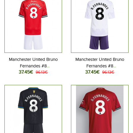
Manchester United Bruno
Manchester United Bruno
Fernandes #8
Fernandes #8
37.45€
37.45€
Jalkapallovaatteet Lasten
96.13€
Jalkapallovaatteet Lasten
96.13€
Kotipeliasu 2025-26
Vieraspeliasu 2025-26
Lyhythihainen (+ Lyhyet
Lyhythihainen (+ Lyhyet
housut)
housut)