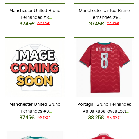
Manchester United Bruno
Manchester United Bruno
Fernandes #8
Fernandes #8
37.45€
37.45€
Jalkapallovaatteet Lasten
96.13€
Jalkapallovaatteet Lasten
96.13€
Kotipeliasu 2026-27
Vieraspeliasu 2026-27
Lyhythihainen (+ Lyhyet
Lyhythihainen (+ Lyhyet
housut)
housut)
Manchester United Bruno
Portugali Bruno Fernandes
Fernandes #8
#8 Jalkapallovaatteet
37.45€
38.25€
Jalkapallovaatteet Lasten
96.13€
Kotipaita MM-kisat 2026
95.63€
Kolmas peliasu 2026-27
Lyhythihainen
Lyhythihainen (+ Lyhyet
housut)