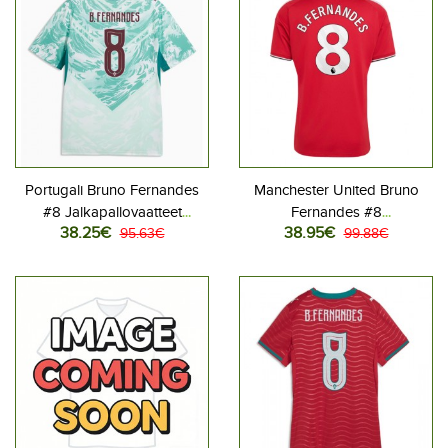
Portugali Bruno Fernandes
Manchester United Bruno
#8 Jalkapallovaatteet
Fernandes #8
38.25€
38.95€
Vieraspaita MM-kisat 2026
95.63€
Jalkapallovaatteet Kotipaita
99.88€
Lyhythihainen
2026-27 Lyhythihainen