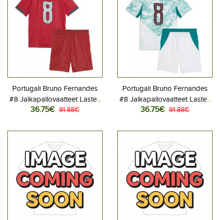
Portugali Bruno Fernandes
Portugali Bruno Fernandes
#8 Jalkapallovaatteet Lasten
#8 Jalkapallovaatteet Lasten
36.75€
36.75€
Kotipeliasu MM-kisat 2026
91.88€
Vieraspeliasu MM-kisat 2026
91.88€
Lyhythihainen (+ Lyhyet
Lyhythihainen (+ Lyhyet
housut)
housut)