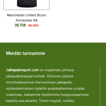
Manchester United Bruno
Fernandes #8
38.75€
Jalkapallovaatteet Naisten
99.38€
Kolmaspaita 2025-26
Lyhythihainen
Meidän tarinamme
Jalkapallosport.com
on maailman johtava
jalkapallokaupan kohde. Olemme ylpeitä
toimittaaksemme hienoimman jalkapallo
ostokokemuksen kaikille asiakkaillemme ympäri
maailmaa. Jatkamme itsellemme huippuosaamista
kaikilla osa-alueilla. Tiimin myynti, verkko,