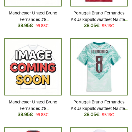
Manchester United Bruno
Portugali Bruno Fernandes
Fernandes #8
#8 Jalkapallovaatteet Naisten
38.95€
38.05€
Jalkapallovaatteet Vieraspaita
99.88€
Kotipaita MM-kisat 2026
95.13€
2026-27 Lyhythihainen
Lyhythihainen
Manchester United Bruno
Portugali Bruno Fernandes
Fernandes #8
#8 Jalkapallovaatteet Naisten
38.95€
38.05€
Jalkapallovaatteet
99.88€
Vieraspaita MM-kisat 2026
95.13€
Kolmaspaita 2026-27
Lyhythihainen
Lyhythihainen