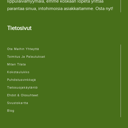
lippulaivamyymälä, emme koskaan lopeta yrittää
parantaa sinua, intohimoisia asiakkaitamme. Osta nyt!
Tietosivut
Ota Meihin Yhteyttä
Toimitus Ja Palautukset
Miten Tilata
Kokotaulukko
Puhdistusvinkkejä
Tietosuojakäytäntö
Ehdot & Olosuhteet
Sivustokartta
Blog