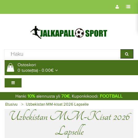
Ostoskori
0 tuote(tta) - 0.00€
10%
70€
FOOTBALL
Hanki
alennusta yli
, Kuponkikoodi:
Etusivu
Uzbekistan MM-kisat 2026 Lapselle
Uzbekistan MM-Kisat 2026
Lapselle