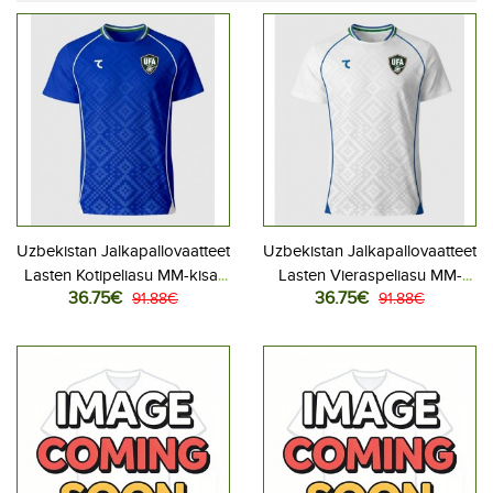
Uzbekistan Jalkapallovaatteet
Uzbekistan Jalkapallovaatteet
Lasten Kotipeliasu MM-kisat
Lasten Vieraspeliasu MM-
36.75€
36.75€
2026 Lyhythihainen (+ Lyhyet
91.88€
kisat 2026 Lyhythihainen (+
91.88€
housut)
Lyhyet housut)