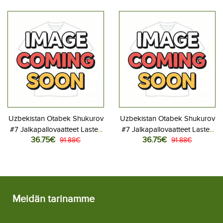
Kotipeliasu MM-kisat 2026
Vieraspeliasu MM-kisat 2026
Lyhythihainen (+ Lyhyet
Lyhythihainen (+ Lyhyet
housut)
housut)
Uzbekistan Otabek Shukurov
Uzbekistan Otabek Shukurov
#7 Jalkapallovaatteet Lasten
#7 Jalkapallovaatteet Lasten
36.75€
36.75€
Kotipeliasu MM-kisat 2026
91.88€
Vieraspeliasu MM-kisat 2026
91.88€
Lyhythihainen (+ Lyhyet
Lyhythihainen (+ Lyhyet
housut)
housut)
Meidän tarinamme