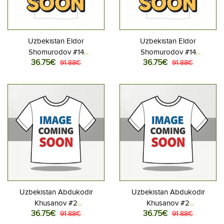
Uzbekistan Eldor
Uzbekistan Eldor
Shomurodov #14
Shomurodov #14
36.75€
36.75€
Jalkapallovaatteet Lasten
91.88€
Jalkapallovaatteet Lasten
91.88€
Kotipeliasu MM-kisat 2026
Vieraspeliasu MM-kisat 2026
Lyhythihainen (+ Lyhyet
Lyhythihainen (+ Lyhyet
housut)
housut)
Uzbekistan Abdukodir
Uzbekistan Abdukodir
Khusanov #2
Khusanov #2
36.75€
36.75€
Jalkapallovaatteet Lasten
91.88€
Jalkapallovaatteet Lasten
91.88€