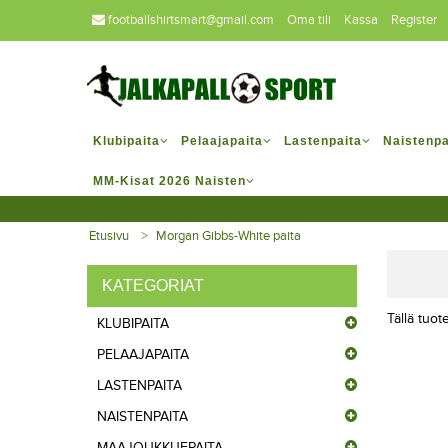
footballshirtsmart@gmail.com
Oma tili
Kassa
Register
Klubipaita
Pelaajapaita
Lastenpaita
Naistenpa
MM-Kisat 2026 Naisten
Etusivu
Morgan Gibbs-White paita
KATEGORIAT
Tällä tuote
KLUBIPAITA
PELAAJAPAITA
LASTENPAITA
NAISTENPAITA
MAAJOUKKUEPAITA