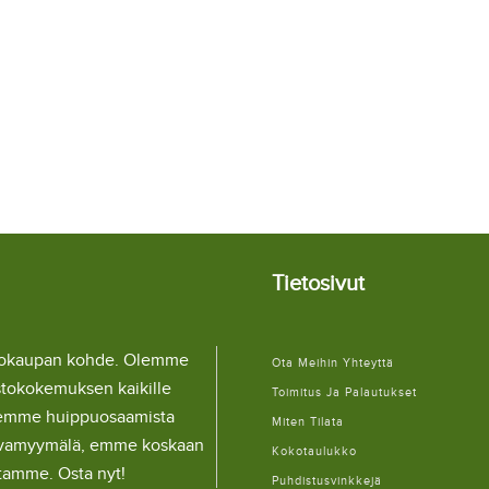
Tietosivut
llokaupan kohde. Olemme
Ota Meihin Yhteyttä
stokokemuksen kaikille
Toimitus Ja Palautukset
lemme huippuosaamista
Miten Tilata
ulaivamyymälä, emme koskaan
Kokotaulukko
itamme. Osta nyt!
Puhdistusvinkkejä