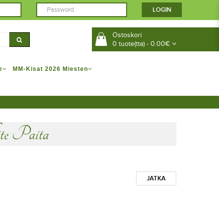
Ostoskori
0 tuote(tta) - 0.00€
e
MM-Kisat 2026 Miesten
e Paita
JATKA