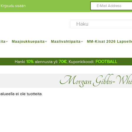
Kirjaudu sisään
ita
Maajoukkuepaita
Maalivahtipaita
MM-Kisat 2026 Lapsell
10%
70€
FOOTBALL
Hanki
alennusta yli
, Kuponkikoodi:
Morgan Gibbs-Whit
alueella ei ole tuotteita.