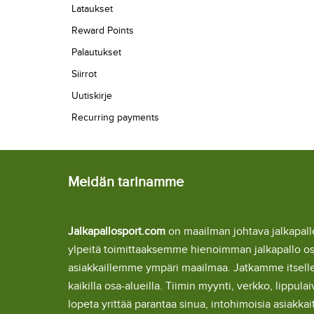
Lataukset
Reward Points
Palautukset
Siirrot
Uutiskirje
Recurring payments
Meidän tarinamme
Jalkapallosport.com
on maailman johtava jalkapa
ylpeitä toimittaaksemme hienoimman jalkapallo o
asiakkaillemme ympäri maailmaa. Jatkamme itsel
kaikilla osa-alueilla. Tiimin myynti, verkko, lipp
lopeta yrittää parantaa sinua, intohimoisia asiakka