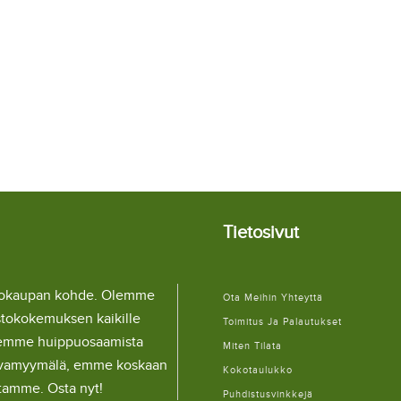
Tietosivut
llokaupan kohde. Olemme
Ota Meihin Yhteyttä
stokokemuksen kaikille
Toimitus Ja Palautukset
lemme huippuosaamista
Miten Tilata
ulaivamyymälä, emme koskaan
Kokotaulukko
itamme. Osta nyt!
Puhdistusvinkkejä