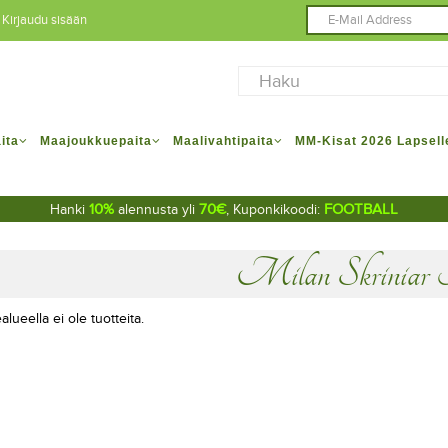
Kirjaudu sisään
ita
Maajoukkuepaita
Maalivahtipaita
MM-Kisat 2026 Lapsell
10%
70€
FOOTBALL
Hanki
alennusta yli
, Kuponkikoodi:
Milan Skriniar 
alueella ei ole tuotteita.