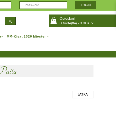
Ostoskori
0 tuote(tta) - 0.00€
e
MM-Kisat 2026 Miesten
Paita
JATKA