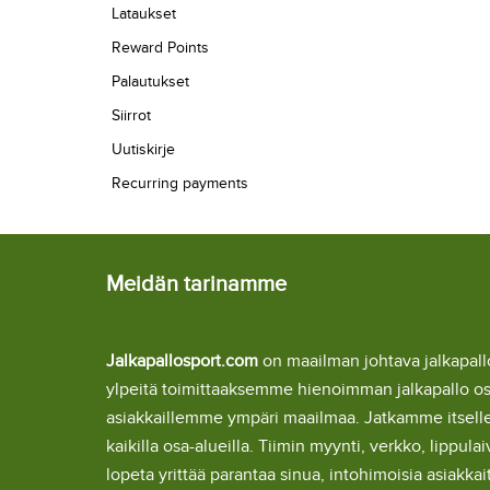
Lataukset
Reward Points
Palautukset
Siirrot
Uutiskirje
Recurring payments
Meidän tarinamme
Jalkapallosport.com
on maailman johtava jalkapa
ylpeitä toimittaaksemme hienoimman jalkapallo o
asiakkaillemme ympäri maailmaa. Jatkamme itsel
kaikilla osa-alueilla. Tiimin myynti, verkko, lipp
lopeta yrittää parantaa sinua, intohimoisia asiakka