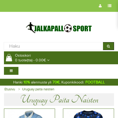
Ostoskori
0 tuote(tta) - 0.00€
10%
70€
FOOTBALL
Hanki
alennusta yli
, Kuponkikoodi:
Etusivu
Uruguay paita naisten
Uruguay Paita Naisten