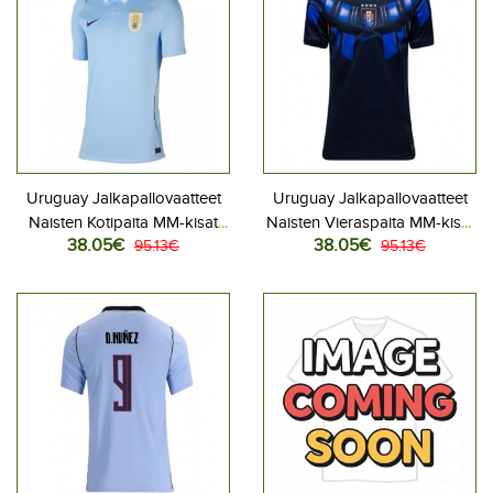
Uruguay Jalkapallovaatteet
Uruguay Jalkapallovaatteet
Naisten Kotipaita MM-kisat
Naisten Vieraspaita MM-kisat
38.05€
38.05€
2026 Lyhythihainen
95.13€
2026 Lyhythihainen
95.13€