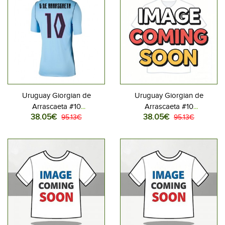
Uruguay Giorgian de
Uruguay Giorgian de
Arrascaeta #10
Arrascaeta #10
38.05€
38.05€
Jalkapallovaatteet Naisten
95.13€
Jalkapallovaatteet Naisten
95.13€
Kotipaita MM-kisat 2026
Vieraspaita MM-kisat 2026
Lyhythihainen
Lyhythihainen