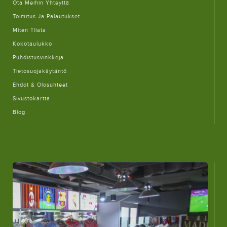
Ota Meihin Yhteyttä
Toimitus Ja Palautukset
Miten Tilata
Kokotaulukko
Puhdistusvinkkejä
Tietosuojakäytäntö
Ehdot & Olosuhteet
Sivustokartta
Blog