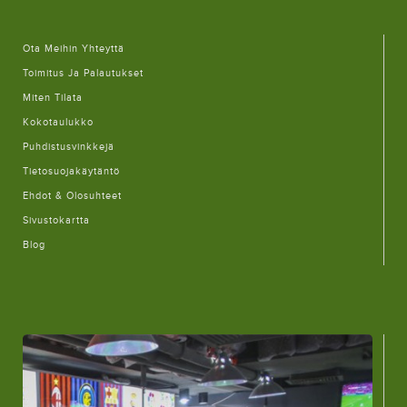
Ota Meihin Yhteyttä
Toimitus Ja Palautukset
Miten Tilata
Kokotaulukko
Puhdistusvinkkejä
Tietosuojakäytäntö
Ehdot & Olosuhteet
Sivustokartta
Blog