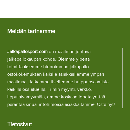
Lyhythihainen
Lyhythihainen
Meidän tarinamme
Jalkapallosport.com
on maailman johtava
jalkapallokaupan kohde. Olemme ylpeitä
toimittaaksemme hienoimman jalkapallo
ostokokemuksen kaikille asiakkaillemme ympäri
maailmaa. Jatkamme itsellemme huippuosaamista
kaikilla osa-alueilla. Tiimin myynti, verkko,
lippulaivamyymälä, emme koskaan lopeta yrittää
parantaa sinua, intohimoisia asiakkaitamme. Osta nyt!
Tietosivut