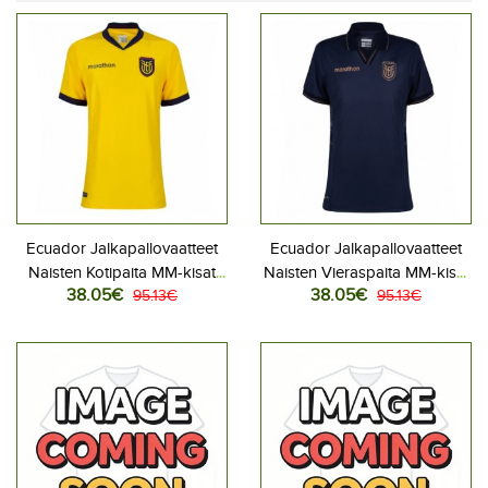
Ecuador Jalkapallovaatteet
Ecuador Jalkapallovaatteet
Naisten Kotipaita MM-kisat
Naisten Vieraspaita MM-kisat
38.05€
38.05€
2026 Lyhythihainen
95.13€
2026 Lyhythihainen
95.13€