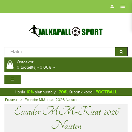
Ostoskori
0 tuote(tta) - 0.00€
10%
70€
FOOTBALL
Hanki
alennusta yli
, Kuponkikoodi:
Etusivu
Ecuador MM-kisat 2026 Naisten
Ecuador MM-Kisat 2026
Naisten