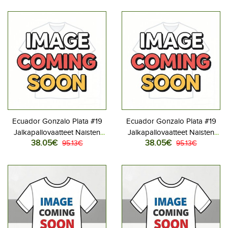
Lyhythihainen
Lyhythihainen
Ecuador Gonzalo Plata #19
Ecuador Gonzalo Plata #19
Jalkapallovaatteet Naisten
Jalkapallovaatteet Naisten
38.05€
38.05€
Kotipaita MM-kisat 2026
95.13€
Vieraspaita MM-kisat 2026
95.13€
Lyhythihainen
Lyhythihainen