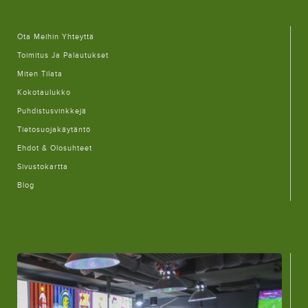
Ota Meihin Yhteyttä
Toimitus Ja Palautukset
Miten Tilata
Kokotaulukko
Puhdistusvinkkejä
Tietosuojakäytäntö
Ehdot & Olosuhteet
Sivustokartta
Blog