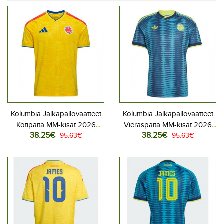
Kolumbia Jalkapallovaatteet
Kolumbia Jalkapallovaatteet
Kotipaita MM-kisat 2026
Vieraspaita MM-kisat 2026
38.25€
38.25€
Lyhythihainen
95.63€
Lyhythihainen
95.63€