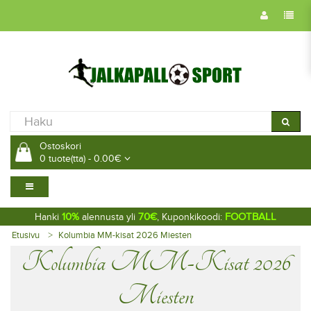
Ostoskori
0 tuote(tta) - 0.00€
10%
70€
FOOTBALL
Hanki
alennusta yli
, Kuponkikoodi:
Etusivu
Kolumbia MM-kisat 2026 Miesten
Kolumbia MM-Kisat 2026
Miesten