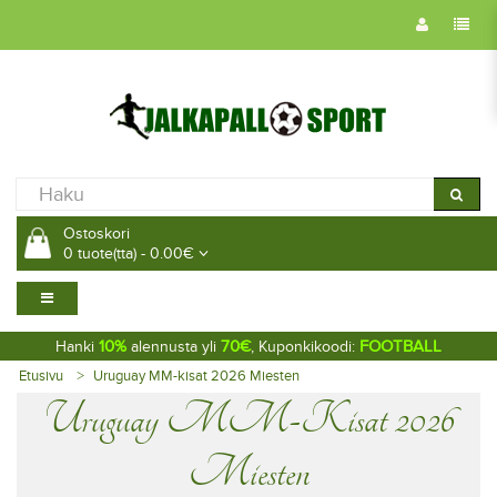
Ostoskori
0 tuote(tta) - 0.00€
10%
70€
FOOTBALL
Hanki
alennusta yli
, Kuponkikoodi:
Etusivu
Uruguay MM-kisat 2026 Miesten
Uruguay MM-Kisat 2026
Miesten