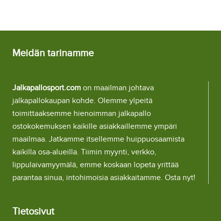
Lyhythihainen
Lyhythihainen
Meidän tarinamme
Jalkapallosport.com
on maailman johtava
jalkapallokaupan kohde. Olemme ylpeitä
toimittaaksemme hienoimman jalkapallo
ostokokemuksen kaikille asiakkaillemme ympäri
maailmaa. Jatkamme itsellemme huippuosaamista
kaikilla osa-alueilla. Tiimin myynti, verkko,
lippulaivamyymälä, emme koskaan lopeta yrittää
parantaa sinua, intohimoisia asiakkaitamme. Osta nyt!
Tietosivut