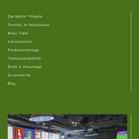
Ota Meihin Yhteyttä
Toimitus Ja Palautukset
Miten Tilata
Kokotaulukko
Puhdistusvinkkejä
Tietosuojakäytäntö
Ehdot & Olosuhteet
Sivustokartta
Blog