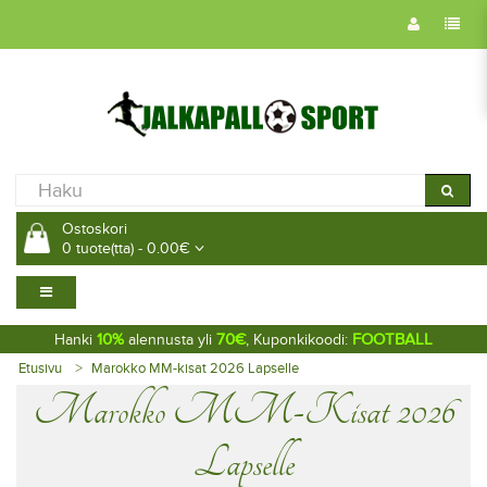
Ostoskori
0 tuote(tta) - 0.00€
10%
70€
FOOTBALL
Hanki
alennusta yli
, Kuponkikoodi:
Etusivu
Marokko MM-kisat 2026 Lapselle
Marokko MM-Kisat 2026
Lapselle