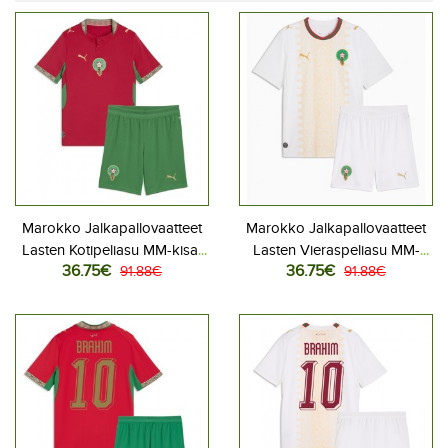
Marokko Jalkapallovaatteet
Marokko Jalkapallovaatteet
Lasten Kotipeliasu MM-kisat
Lasten Vieraspeliasu MM-
36.75€
36.75€
2026 Lyhythihainen (+ Lyhyet
91.88€
kisat 2026 Lyhythihainen (+
91.88€
housut)
Lyhyet housut)