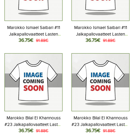
Marokko Ismael Saibari #11
Marokko Ismael Saibari #11
Jalkapallovaatteet Lasten
Jalkapallovaatteet Lasten
36.75€
36.75€
Kotipeliasu MM-kisat 2026
91.88€
Vieraspeliasu MM-kisat 2026
91.88€
Lyhythihainen (+ Lyhyet
Lyhythihainen (+ Lyhyet
housut)
housut)
Marokko Bilal El Khannouss
Marokko Bilal El Khannouss
#23 Jalkapallovaatteet Lasten
#23 Jalkapallovaatteet Lasten
36.75€
36.75€
Kotipeliasu MM-kisat 2026
91.88€
Vieraspeliasu MM-kisat 2026
91.88€