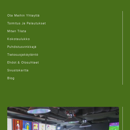
Ota Meihin Yhteyttä
Toimitus Ja Palautukset
Miten Tilata
Kokotaulukko
Puhdistusvinkkejä
Tietosuojakäytäntö
Ehdot & Olosuhteet
Sivustokartta
Blog