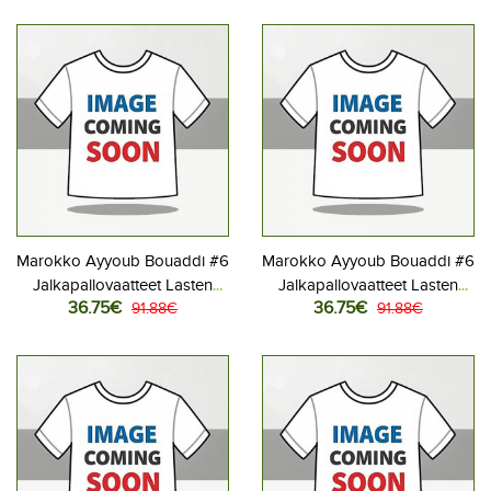
Lyhythihainen (+ Lyhyet
Lyhythihainen (+ Lyhyet
housut)
housut)
Marokko Ayyoub Bouaddi #6
Marokko Ayyoub Bouaddi #6
Jalkapallovaatteet Lasten
Jalkapallovaatteet Lasten
36.75€
36.75€
Kotipeliasu MM-kisat 2026
91.88€
Vieraspeliasu MM-kisat 2026
91.88€
Lyhythihainen (+ Lyhyet
Lyhythihainen (+ Lyhyet
housut)
housut)