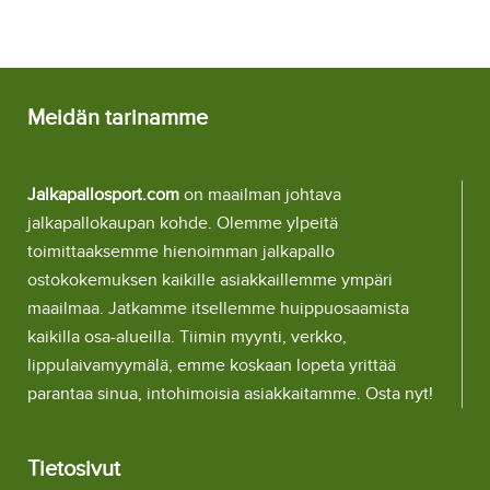
Lyhythihainen (+ Lyhyet
Lyhythihainen (+ Lyhyet
housut)
housut)
Meidän tarinamme
Jalkapallosport.com
on maailman johtava
jalkapallokaupan kohde. Olemme ylpeitä
toimittaaksemme hienoimman jalkapallo
ostokokemuksen kaikille asiakkaillemme ympäri
maailmaa. Jatkamme itsellemme huippuosaamista
kaikilla osa-alueilla. Tiimin myynti, verkko,
lippulaivamyymälä, emme koskaan lopeta yrittää
parantaa sinua, intohimoisia asiakkaitamme. Osta nyt!
Tietosivut