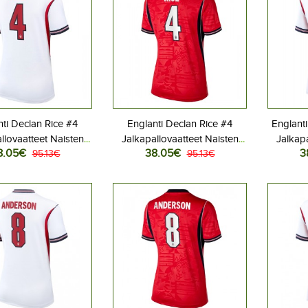
ti Declan Rice #4
Englanti Declan Rice #4
Englant
llovaatteet Naisten
Jalkapallovaatteet Naisten
Jalkapa
8.05€
38.05€
3
ita MM-kisat 2026
95.13€
Vieraspaita MM-kisat 2026
95.13€
Kotip
yhythihainen
Lyhythihainen