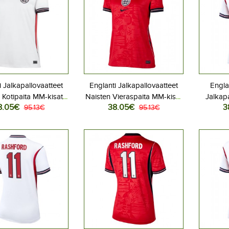
i Jalkapallovaatteet
Englanti Jalkapallovaatteet
Engla
 Kotipaita MM-kisat
Naisten Vieraspaita MM-kisat
Jalkapa
8.05€
38.05€
3
6 Lyhythihainen
95.13€
2026 Lyhythihainen
95.13€
Kotip