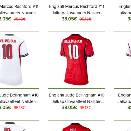
 Marcus Rashford #11
Englanti Marcus Rashford #11
Englan
llovaatteet Naisten
Jalkapallovaatteet Naisten
Jalkapa
8.05€
38.05€
3
ita MM-kisat 2026
95.13€
Vieraspaita MM-kisat 2026
95.13€
Kotip
yhythihainen
Lyhythihainen
 Jude Bellingham #10
Englanti Jude Bellingham #10
Englan
llovaatteet Naisten
Jalkapallovaatteet Naisten
Jalkapa
8.05€
38.05€
3
ita MM-kisat 2026
95.13€
Vieraspaita MM-kisat 2026
95.13€
Kotip
yhythihainen
Lyhythihainen