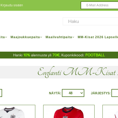
Kirjaudu sisään
ita
Maajoukkuepaita
Maalivahtipaita
MM-Kisat 2026 Lapsell
10%
70€
FOOTBALL
Hanki
alennusta yli
, Kuponkikoodi:
Englanti MM-Kisat 2
NÄYTÄ:
JÄRJESTYS: