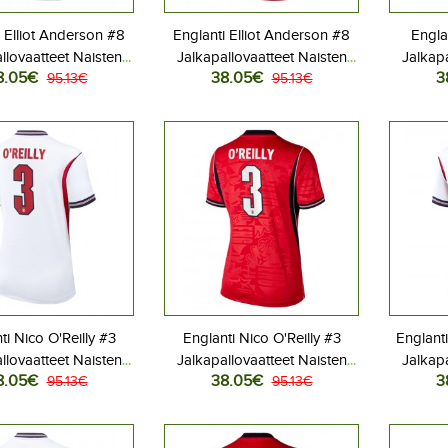
i Elliot Anderson #8
Englanti Elliot Anderson #8
Engla
llovaatteet Naisten
Jalkapallovaatteet Naisten
Jalkapa
8.05€
38.05€
3
ita MM-kisat 2026
95.13€
Vieraspaita MM-kisat 2026
95.13€
Kotip
yhythihainen
Lyhythihainen
ti Nico O'Reilly #3
Englanti Nico O'Reilly #3
Englant
llovaatteet Naisten
Jalkapallovaatteet Naisten
Jalkapa
8.05€
38.05€
3
ita MM-kisat 2026
95.13€
Vieraspaita MM-kisat 2026
95.13€
Kotip
yhythihainen
Lyhythihainen