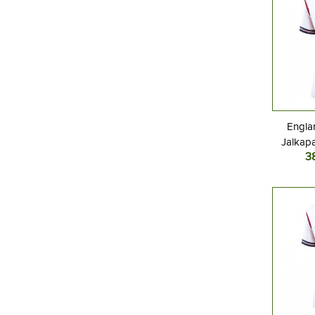
Englan
Jalkapa
3
Kotipa
L