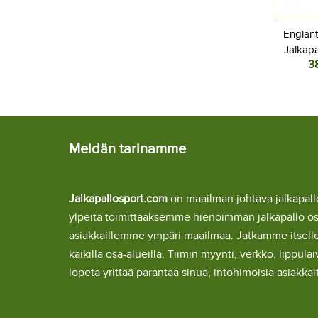
Englan
Jalkapa
3
Kotipa
L
Meidän tarinamme
Jalkapallosport.com
on maailman johtava jalkapa
ylpeitä toimittaaksemme hienoimman jalkapallo o
asiakkaillemme ympäri maailmaa. Jatkamme itsel
kaikilla osa-alueilla. Tiimin myynti, verkko, lipp
lopeta yrittää parantaa sinua, intohimoisia asiakka