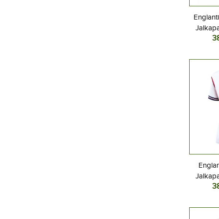
Englant
Jalkapa
3
Kotipa
L
Englan
Jalkapa
3
Kotipa
L