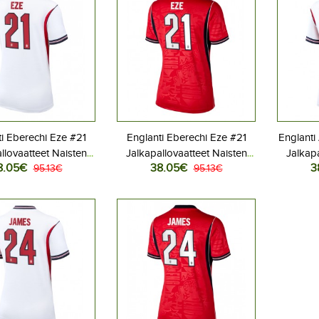
i Eberechi Eze #21
Englanti Eberechi Eze #21
Englanti
llovaatteet Naisten
Jalkapallovaatteet Naisten
Jalkapa
8.05€
38.05€
3
ita MM-kisat 2026
95.13€
Vieraspaita MM-kisat 2026
95.13€
Kotip
yhythihainen
Lyhythihainen