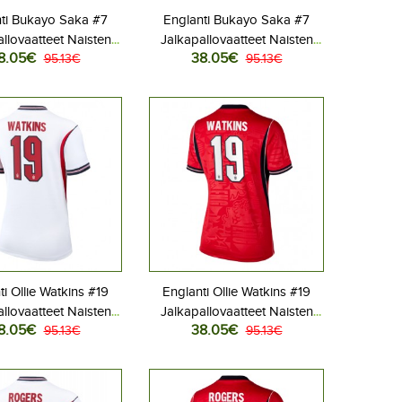
ti Bukayo Saka #7
Englanti Bukayo Saka #7
llovaatteet Naisten
Jalkapallovaatteet Naisten
8.05€
38.05€
aita MM-kisat 2026
95.13€
Vieraspaita MM-kisat 2026
95.13€
Lyhythihainen
Lyhythihainen
ti Ollie Watkins #19
Englanti Ollie Watkins #19
llovaatteet Naisten
Jalkapallovaatteet Naisten
8.05€
38.05€
aita MM-kisat 2026
95.13€
Vieraspaita MM-kisat 2026
95.13€
Lyhythihainen
Lyhythihainen