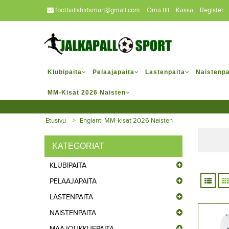
footballshirtsmart@gmail.com
Oma tili
Kassa
Register
Klubipaita
Pelaajapaita
Lastenpaita
Naistenpa
MM-Kisat 2026 Naisten
Etusivu
Englanti MM-kisat 2026 Naisten
KATEGORIAT
KLUBIPAITA
PELAAJAPAITA
LASTENPAITA
NAISTENPAITA
MAAJOUKKUEPAITA