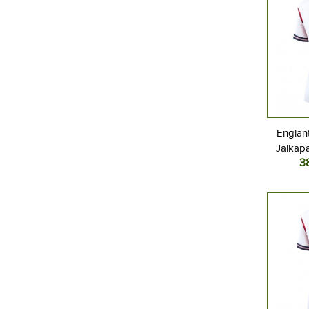
Englant
Jalkapa
3
Kotipa
L