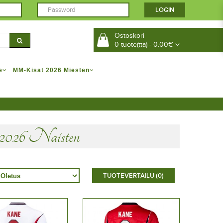
Ostoskori
0 tuote(tta) - 0.00€
e
MM-Kisat 2026 Miesten
026 Naisten
TUOTEVERTAILU (0)