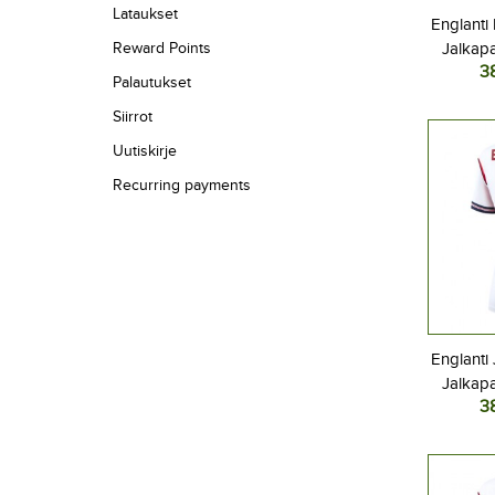
Lataukset
Englanti
Reward Points
Jalkapa
3
Kotipa
Palautukset
L
Siirrot
Uutiskirje
Recurring payments
Englanti
Jalkapa
3
Kotipa
L