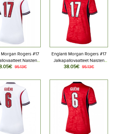
i Morgan Rogers #17
Englanti Morgan Rogers #17
llovaatteet Naisten
Jalkapallovaatteet Naisten
8.05€
38.05€
aita MM-kisat 2026
95.13€
Vieraspaita MM-kisat 2026
95.13€
Lyhythihainen
Lyhythihainen