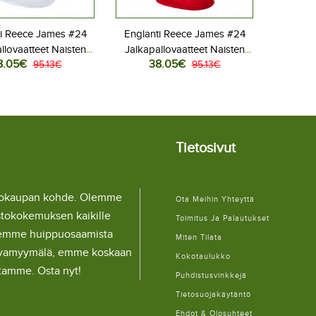
ti Reece James #24
Englanti Reece James #24
llovaatteet Naisten
Jalkapallovaatteet Naisten
8.05€
38.05€
ita MM-kisat 2026
95.13€
Vieraspaita MM-kisat 2026
95.13€
yhythihainen
Lyhythihainen
Tietosivut
llokaupan kohde. Olemme
Ota Meihin Yhteyttä
stokokemuksen kaikille
Toimitus Ja Palautukset
lemme huippuosaamista
Miten Tilata
ulaivamyymälä, emme koskaan
Kokotaulukko
itamme. Osta nyt!
Puhdistusvinkkejä
Tietosuojakäytäntö
Ehdot & Olosuhteet