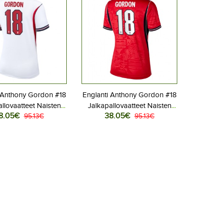
 Anthony Gordon #18
Englanti Anthony Gordon #18
llovaatteet Naisten
Jalkapallovaatteet Naisten
8.05€
38.05€
aita MM-kisat 2026
95.13€
Vieraspaita MM-kisat 2026
95.13€
Lyhythihainen
Lyhythihainen