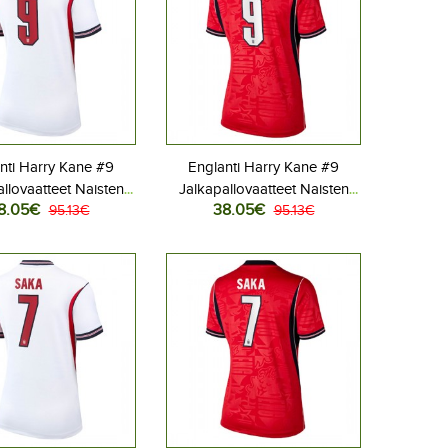
nti Harry Kane #9
Englanti Harry Kane #9
llovaatteet Naisten
Jalkapallovaatteet Naisten
8.05€
38.05€
aita MM-kisat 2026
95.13€
Vieraspaita MM-kisat 2026
95.13€
Lyhythihainen
Lyhythihainen