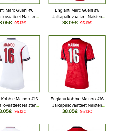
nti Marc Guehi #6
Englanti Marc Guehi #6
llovaatteet Naisten
Jalkapallovaatteet Naisten
8.05€
38.05€
aita MM-kisat 2026
95.13€
Vieraspaita MM-kisat 2026
95.13€
Lyhythihainen
Lyhythihainen
i Kobbie Mainoo #16
Englanti Kobbie Mainoo #16
llovaatteet Naisten
Jalkapallovaatteet Naisten
8.05€
38.05€
aita MM-kisat 2026
95.13€
Vieraspaita MM-kisat 2026
95.13€
Lyhythihainen
Lyhythihainen