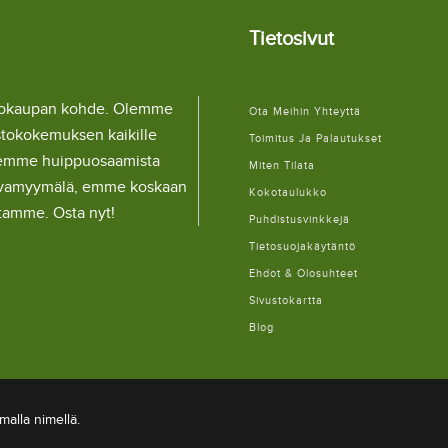
Tietosivut
llokaupan kohde. Olemme
Ota Meihin Yhteyttä
stokokemuksen kaikille
Toimitus Ja Palautukset
lemme huippuosaamista
Miten Tilata
ulaivamyymälä, emme koskaan
Kokotaulukko
itamme. Osta nyt!
Puhdistusvinkkejä
Tietosuojakäytäntö
Ehdot & Olosuhteet
Sivustokartta
Blog
alla nimellä.