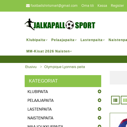
footballshirtsmart@gmail.com
Oma tili
Kassa
Register
Klubipaita
Pelaajapaita
Lastenpaita
Naistenpa
MM-Kisat 2026 Naisten
Etusivu
Olympique Lyonnais paita
KATEGORIAT
KLUBIPAITA
PELAAJAPAITA
LASTENPAITA
NAISTENPAITA
MAAJOUKKUEPAITA