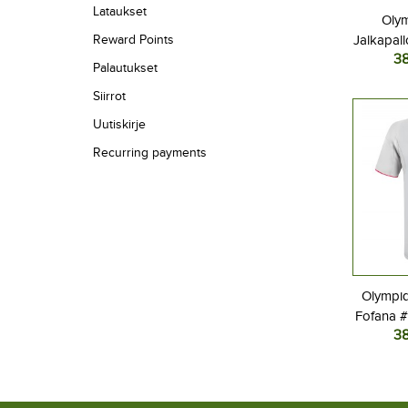
Lataukset
Oly
Reward Points
Jalkapall
3
2025-
Palautukset
Siirrot
Uutiskirje
Recurring payments
Olympiq
Fofana #
3
Kolm
L