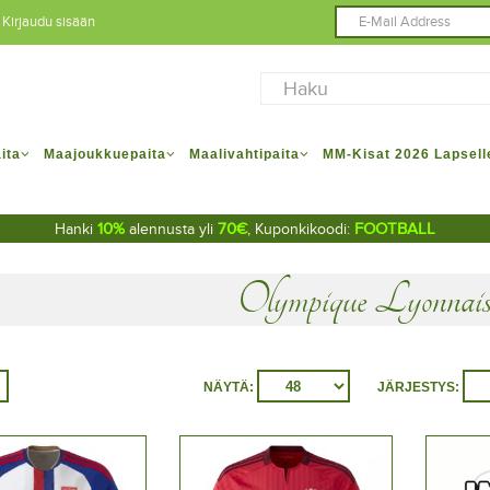
Kirjaudu sisään
ita
Maajoukkuepaita
Maalivahtipaita
MM-Kisat 2026 Lapsell
10%
70€
FOOTBALL
Hanki
alennusta yli
, Kuponkikoodi:
Olympique Lyonnai
NÄYTÄ:
JÄRJESTYS: