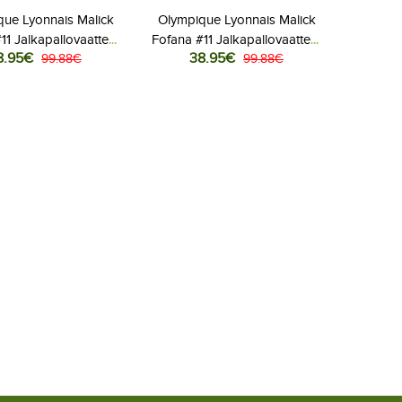
ue Lyonnais Malick
Olympique Lyonnais Malick
11 Jalkapallovaatteet
Fofana #11 Jalkapallovaatteet
8.95€
38.95€
ipaita 2025-26
99.88€
Vieraspaita 2025-26
99.88€
Lyhythihainen
Lyhythihainen