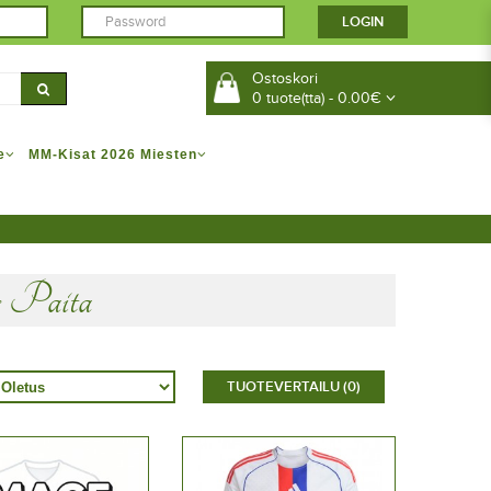
Ostoskori
0 tuote(tta) - 0.00€
e
MM-Kisat 2026 Miesten
s Paita
TUOTEVERTAILU (0)