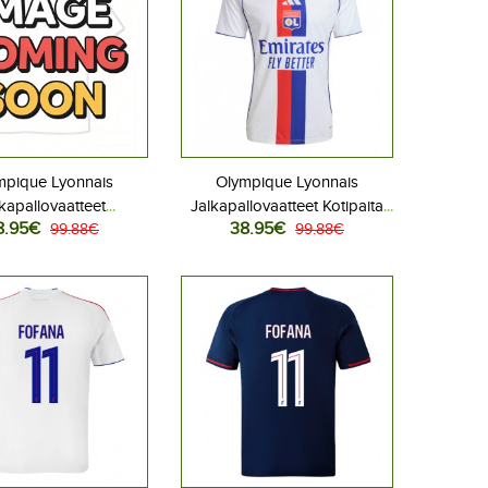
mpique Lyonnais
Olympique Lyonnais
kapallovaatteet
Jalkapallovaatteet Kotipaita
8.95€
38.95€
aspaita 2026-27
99.88€
2025-26 Lyhythihainen
99.88€
Lyhythihainen