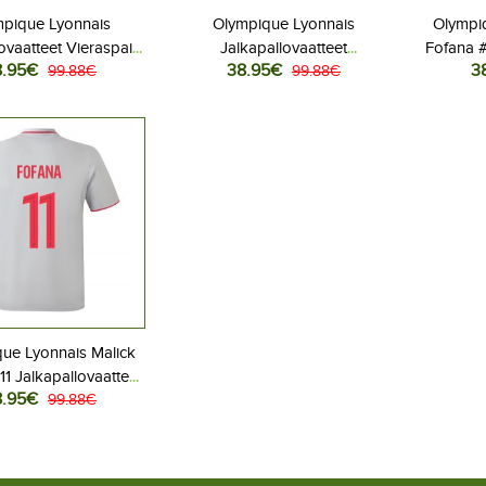
mpique Lyonnais
Olympique Lyonnais
Olympiq
ovaatteet Vieraspaita
Jalkapallovaatteet
Fofana #
8.95€
38.95€
3
26 Lyhythihainen
99.88€
Kolmaspaita 2025-26
99.88€
Kot
Lyhythihainen
ue Lyonnais Malick
11 Jalkapallovaatteet
8.95€
aspaita 2025-26
99.88€
yhythihainen