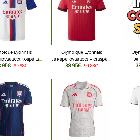
mpique Lyonnais
Olympique Lyonnais
Oly
lovaatteet Kotipaita
Jalkapallovaatteet Vieraspaita
Jal
8.95€
38.95€
3
27 Lyhythihainen
99.88€
2026-27 Lyhythihainen
99.88€
Kolm