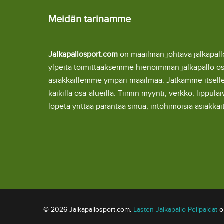
Meidän tarinamme
Jalkapallosport.com
on maailman johtava jalkapa
ylpeitä toimittaaksemme hienoimman jalkapallo o
asiakkaillemme ympäri maailmaa. Jatkamme itsel
kaikilla osa-alueilla. Tiimin myynti, verkko, lipp
lopeta yrittää parantaa sinua, intohimoisia asiakka
© 2026 Jalkapallosport.com.
Lasten Jalkapallo Pelipaidat
om