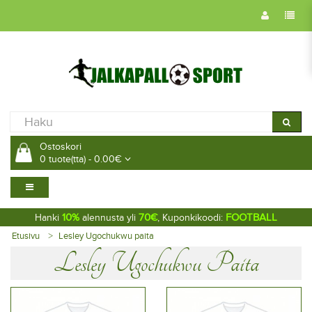
Ostoskori
0 tuote(tta) - 0.00€
10%
70€
FOOTBALL
Hanki
alennusta yli
, Kuponkikoodi:
Etusivu
Lesley Ugochukwu paita
Lesley Ugochukwu Paita