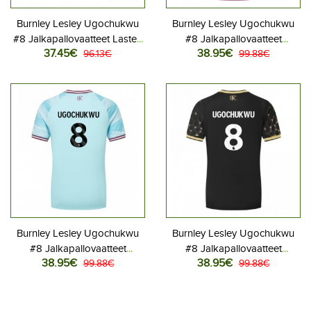
Burnley Lesley Ugochukwu
Burnley Lesley Ugochukwu
#8 Jalkapallovaatteet Lasten
#8 Jalkapallovaatteet
37.45€
38.95€
Kolmas peliasu 2025-26
96.13€
Kotipaita 2025-26
99.88€
Lyhythihainen (+ Lyhyet
Lyhythihainen
housut)
Burnley Lesley Ugochukwu
Burnley Lesley Ugochukwu
#8 Jalkapallovaatteet
#8 Jalkapallovaatteet
38.95€
38.95€
Vieraspaita 2025-26
99.88€
Kolmaspaita 2025-26
99.88€
Lyhythihainen
Lyhythihainen