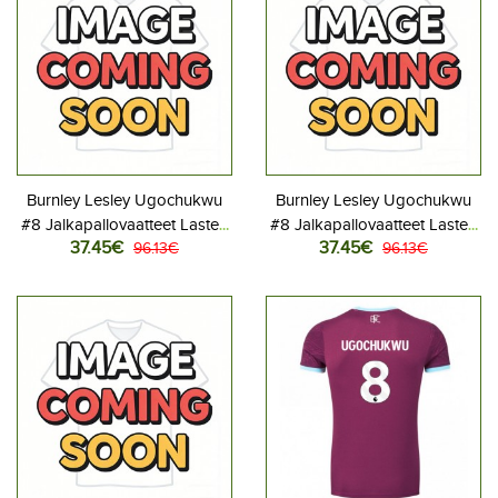
Burnley Lesley Ugochukwu
Burnley Lesley Ugochukwu
#8 Jalkapallovaatteet Lasten
#8 Jalkapallovaatteet Lasten
37.45€
37.45€
Kotipeliasu 2025-26
96.13€
Vieraspeliasu 2025-26
96.13€
Lyhythihainen (+ Lyhyet
Lyhythihainen (+ Lyhyet
housut)
housut)