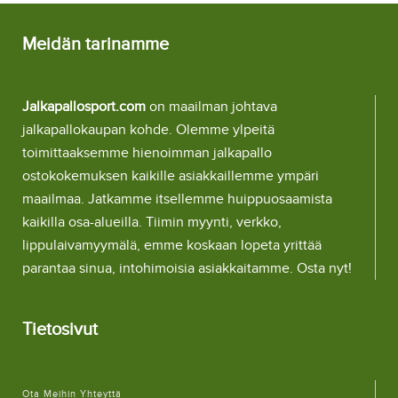
Meidän tarinamme
Jalkapallosport.com
on maailman johtava
jalkapallokaupan kohde. Olemme ylpeitä
toimittaaksemme hienoimman jalkapallo
ostokokemuksen kaikille asiakkaillemme ympäri
maailmaa. Jatkamme itsellemme huippuosaamista
kaikilla osa-alueilla. Tiimin myynti, verkko,
lippulaivamyymälä, emme koskaan lopeta yrittää
parantaa sinua, intohimoisia asiakkaitamme. Osta nyt!
Tietosivut
Ota Meihin Yhteyttä