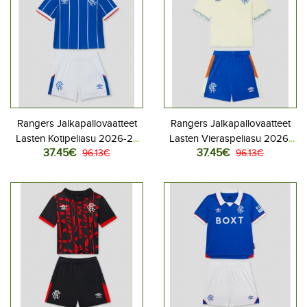
Rangers Jalkapallovaatteet
Rangers Jalkapallovaatteet
Lasten Kotipeliasu 2026-27
Lasten Vieraspeliasu 2026-
37.45€
37.45€
Lyhythihainen (+ Lyhyet
96.13€
27 Lyhythihainen (+ Lyhyet
96.13€
housut)
housut)