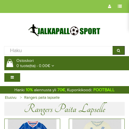
Ostoskori
0 tuote(tta) - 0.00€
10%
70€
FOOTBALL
Hanki
alennusta yli
, Kuponkikoodi:
Etusivu
Rangers paita lapselle
Rangers Paita Lapselle