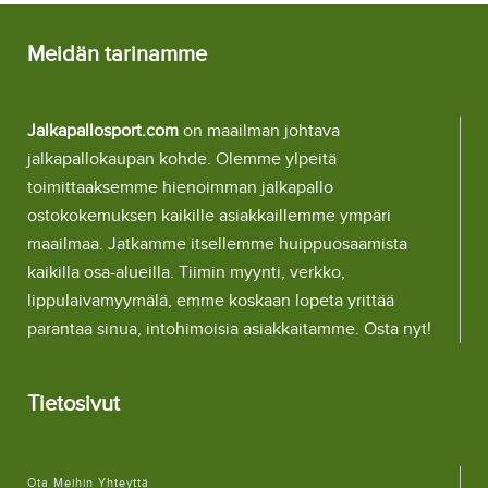
Meidän tarinamme
Jalkapallosport.com
on maailman johtava
jalkapallokaupan kohde. Olemme ylpeitä
toimittaaksemme hienoimman jalkapallo
ostokokemuksen kaikille asiakkaillemme ympäri
maailmaa. Jatkamme itsellemme huippuosaamista
kaikilla osa-alueilla. Tiimin myynti, verkko,
lippulaivamyymälä, emme koskaan lopeta yrittää
parantaa sinua, intohimoisia asiakkaitamme. Osta nyt!
Tietosivut
Ota Meihin Yhteyttä