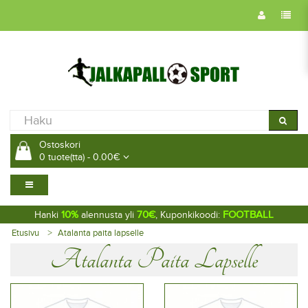
Ostoskori
0 tuote(tta) - 0.00€
10%
70€
FOOTBALL
Hanki
alennusta yli
, Kuponkikoodi:
Etusivu
Atalanta paita lapselle
Atalanta Paita Lapselle