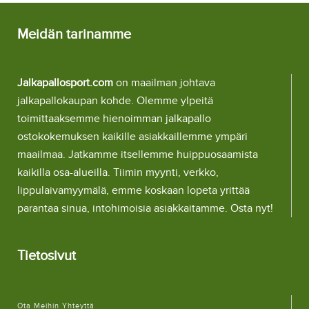
Meidän tarinamme
Jalkapallosport.com
on maailman johtava
jalkapallokaupan kohde. Olemme ylpeitä
toimittaaksemme hienoimman jalkapallo
ostokokemuksen kaikille asiakkaillemme ympäri
maailmaa. Jatkamme itsellemme huippuosaamista
kaikilla osa-alueilla. Tiimin myynti, verkko,
lippulaivamyymälä, emme koskaan lopeta yrittää
parantaa sinua, intohimoisia asiakkaitamme. Osta nyt!
Tietosivut
Ota Meihin Yhteyttä