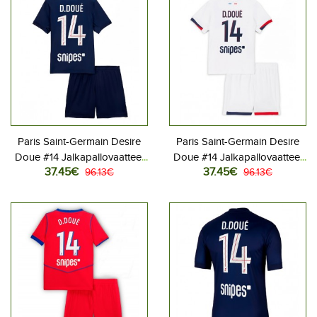
Paris Saint-Germain Desire
Paris Saint-Germain Desire
Doue #14 Jalkapallovaatteet
Doue #14 Jalkapallovaatteet
37.45€
37.45€
Lasten Kotipeliasu 2025-26
96.13€
Lasten Vieraspeliasu 2025-
96.13€
Lyhythihainen (+ Lyhyet
26 Lyhythihainen (+ Lyhyet
housut)
housut)