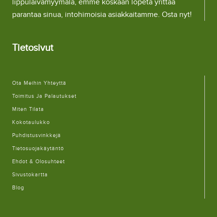
lippulaivamyymälä, emme koskaan lopeta yrittää
parantaa sinua, intohimoisia asiakkaitamme. Osta nyt!
Tietosivut
Ota Meihin Yhteyttä
Toimitus Ja Palautukset
Miten Tilata
Kokotaulukko
Puhdistusvinkkejä
Tietosuojakäytäntö
Ehdot & Olosuhteet
Sivustokartta
Blog