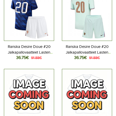
Ranska Desire Doue #20
Ranska Desire Doue #20
Jalkapallovaatteet Lasten
Jalkapallovaatteet Lasten
36.75€
36.75€
Kotipeliasu MM-kisat 2026
91.88€
Vieraspeliasu MM-kisat 2026
91.88€
Lyhythihainen (+ Lyhyet
Lyhythihainen (+ Lyhyet
housut)
housut)