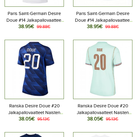
Paris Saint-Germain Desire
Paris Saint-Germain Desire
Doue #14 Jalkapallovaatteet
Doue #14 Jalkapallovaatteet
38.95€
38.95€
Vieraspaita 2026-27
99.88€
Kolmaspaita 2026-27
99.88€
Lyhythihainen
Lyhythihainen
Ranska Desire Doue #20
Ranska Desire Doue #20
Jalkapallovaatteet Naisten
Jalkapallovaatteet Naisten
38.05€
38.05€
Kotipaita MM-kisat 2026
95.13€
Vieraspaita MM-kisat 2026
95.13€
Lyhythihainen
Lyhythihainen