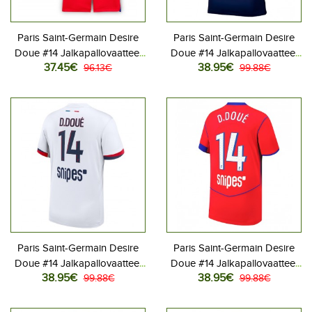
Paris Saint-Germain Desire
Paris Saint-Germain Desire
Doue #14 Jalkapallovaatteet
Doue #14 Jalkapallovaatteet
37.45€
38.95€
Lasten Kolmas peliasu 2025-
96.13€
Kotipaita 2025-26
99.88€
26 Lyhythihainen (+ Lyhyet
Lyhythihainen
housut)
Paris Saint-Germain Desire
Paris Saint-Germain Desire
Doue #14 Jalkapallovaatteet
Doue #14 Jalkapallovaatteet
38.95€
38.95€
Vieraspaita 2025-26
99.88€
Kolmaspaita 2025-26
99.88€
Lyhythihainen
Lyhythihainen