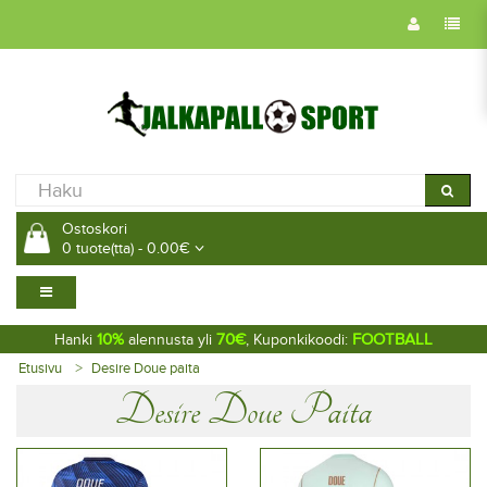
Ostoskori
0 tuote(tta) - 0.00€
10%
70€
FOOTBALL
Hanki
alennusta yli
, Kuponkikoodi:
Etusivu
Desire Doue paita
Desire Doue Paita