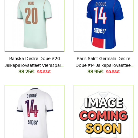
Ranska Desire Doue #20
Paris Saint-Germain Desire
Jalkapallovaatteet Vieraspaita
Doue #14 Jalkapallovaatteet
38.25€
38.95€
MM-kisat 2026 Lyhythihainen
95.63€
Kotipaita 2026-27
99.88€
Lyhythihainen