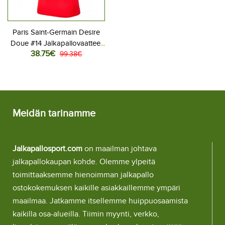
Paris Saint-Germain Desire
Doue #14 Jalkapallovaatteet
38.75€
Naisten Kolmaspaita 2025-
99.38€
26 Lyhythihainen
Meidän tarinamme
Jalkapallosport.com
on maailman johtava
jalkapallokaupan kohde. Olemme ylpeitä
toimittaaksemme hienoimman jalkapallo
ostokokemuksen kaikille asiakkaillemme ympäri
maailmaa. Jatkamme itsellemme huippuosaamista
kaikilla osa-alueilla. Tiimin myynti, verkko,