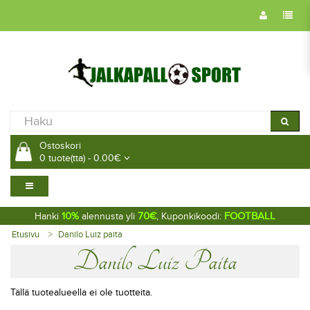
Ostoskori
0 tuote(tta) - 0.00€
10%
70€
FOOTBALL
Hanki
alennusta yli
, Kuponkikoodi:
Etusivu
Danilo Luiz paita
Danilo Luiz Paita
Tällä tuotealueella ei ole tuotteita.