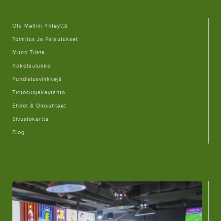
Ota Meihin Yhteyttä
Toimitus Ja Palautukset
Miten Tilata
Kokotaulukko
Puhdistusvinkkejä
Tietosuojakäytäntö
Ehdot & Olosuhteet
Sivustokartta
Blog