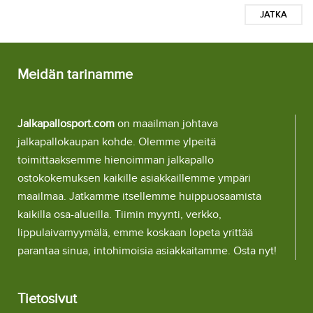
JATKA
Meidän tarinamme
Jalkapallosport.com
on maailman johtava
jalkapallokaupan kohde. Olemme ylpeitä
toimittaaksemme hienoimman jalkapallo
ostokokemuksen kaikille asiakkaillemme ympäri
maailmaa. Jatkamme itsellemme huippuosaamista
kaikilla osa-alueilla. Tiimin myynti, verkko,
lippulaivamyymälä, emme koskaan lopeta yrittää
parantaa sinua, intohimoisia asiakkaitamme. Osta nyt!
Tietosivut