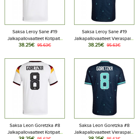
Saksa Leroy Sane #19
Saksa Leroy Sane #19
Jalkapallovaatteet Kotipaita
Jalkapallovaatteet Vieraspaita
38.25€
38.25€
MM-kisat 2026 Lyhythihainen
95.63€
MM-kisat 2026 Lyhythihainen
95.63€
Saksa Leon Goretzka #8
Saksa Leon Goretzka #8
Jalkapallovaatteet Kotipaita
Jalkapallovaatteet Vieraspaita
38.25€
38.25€
95.63€
95.63€