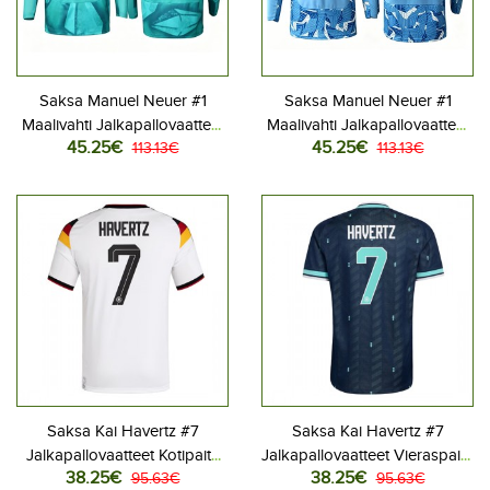
Saksa Manuel Neuer #1
Saksa Manuel Neuer #1
Maalivahti Jalkapallovaatteet
Maalivahti Jalkapallovaatteet
45.25€
45.25€
Kotipaita MM-kisat 2026
113.13€
Vieraspaita MM-kisat 2026
113.13€
Pitkähihainen
Pitkähihainen
Saksa Kai Havertz #7
Saksa Kai Havertz #7
Jalkapallovaatteet Kotipaita
Jalkapallovaatteet Vieraspaita
38.25€
38.25€
MM-kisat 2026 Lyhythihainen
95.63€
MM-kisat 2026 Lyhythihainen
95.63€