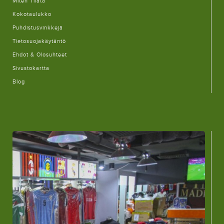
Miten Tilata
Kokotaulukko
Puhdistusvinkkejä
Tietosuojakäytäntö
Ehdot & Olosuhteet
Sivustokartta
Blog