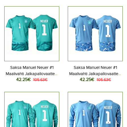
Saksa Manuel Neuer #1
Saksa Manuel Neuer #1
Maalivahti Jalkapallovaatteet
Maalivahti Jalkapallovaatteet
42.25€
42.25€
Kotipaita MM-kisat 2026
105.63€
Vieraspaita MM-kisat 2026
105.63€
Lyhythihainen
Lyhythihainen