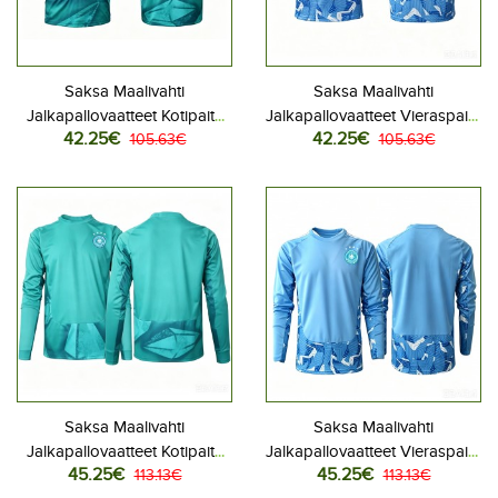
Saksa Maalivahti
Saksa Maalivahti
Jalkapallovaatteet Kotipaita
Jalkapallovaatteet Vieraspaita
42.25€
42.25€
MM-kisat 2026 Lyhythihainen
105.63€
MM-kisat 2026 Lyhythihainen
105.63€
Saksa Maalivahti
Saksa Maalivahti
Jalkapallovaatteet Kotipaita
Jalkapallovaatteet Vieraspaita
45.25€
45.25€
MM-kisat 2026 Pitkähihainen
113.13€
MM-kisat 2026 Pitkähihainen
113.13€