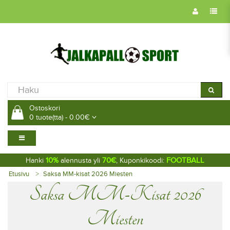
Ostoskori
0 tuote(tta) - 0.00€
10%
70€
FOOTBALL
Hanki
alennusta yli
, Kuponkikoodi:
Etusivu
Saksa MM-kisat 2026 Miesten
Saksa MM-Kisat 2026
Miesten