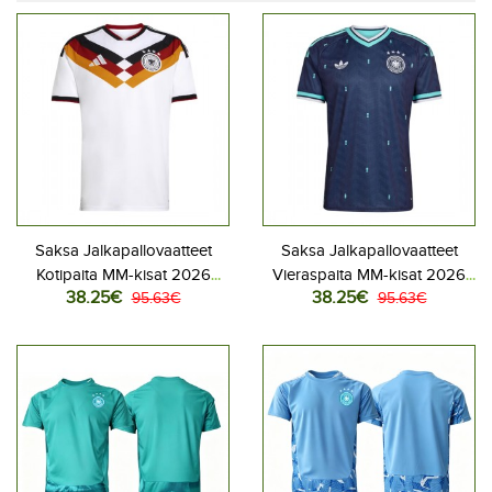
Saksa Jalkapallovaatteet
Saksa Jalkapallovaatteet
Kotipaita MM-kisat 2026
Vieraspaita MM-kisat 2026
38.25€
38.25€
Lyhythihainen
95.63€
Lyhythihainen
95.63€