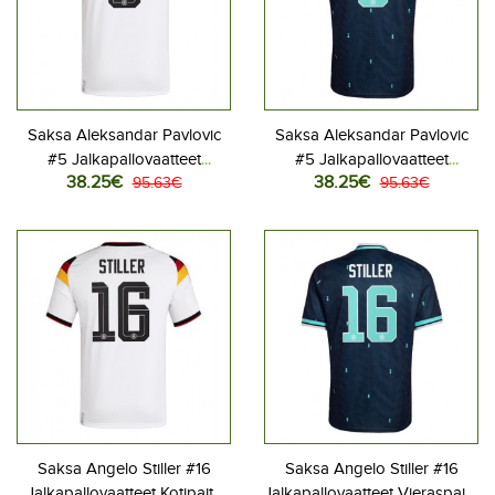
Saksa Aleksandar Pavlovic
Saksa Aleksandar Pavlovic
#5 Jalkapallovaatteet
#5 Jalkapallovaatteet
38.25€
38.25€
Kotipaita MM-kisat 2026
95.63€
Vieraspaita MM-kisat 2026
95.63€
Lyhythihainen
Lyhythihainen
Saksa Angelo Stiller #16
Saksa Angelo Stiller #16
Jalkapallovaatteet Kotipaita
Jalkapallovaatteet Vieraspaita