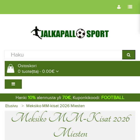
Ostoskori
0 tuote(tta) - 0.00€
10%
70€
FOOTBALL
Hanki
alennusta yli
, Kuponkikoodi:
Etusivu
Meksiko MM-kisat 2026 Miesten
Meksiko MM-Kisat 2026
Miesten