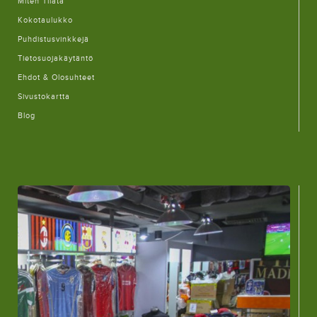
Miten Tilata
Kokotaulukko
Puhdistusvinkkejä
Tietosuojakäytäntö
Ehdot & Olosuhteet
Sivustokartta
Blog