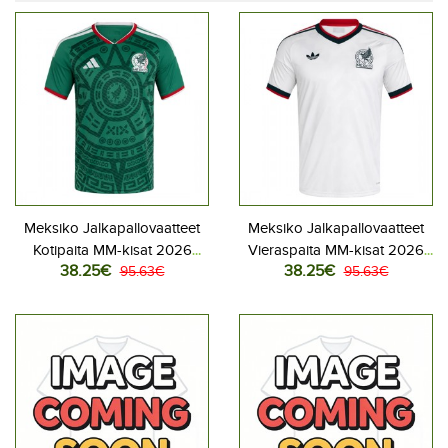
Meksiko Jalkapallovaatteet
Meksiko Jalkapallovaatteet
Kotipaita MM-kisat 2026
Vieraspaita MM-kisat 2026
38.25€
38.25€
Lyhythihainen
95.63€
Lyhythihainen
95.63€