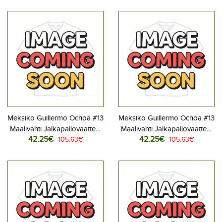
Meksiko Guillermo Ochoa #13
Meksiko Guillermo Ochoa #13
Maalivahti Jalkapallovaatteet
Maalivahti Jalkapallovaatteet
42.25€
42.25€
Kotipaita MM-kisat 2026
105.63€
Vieraspaita MM-kisat 2026
105.63€
Lyhythihainen
Lyhythihainen