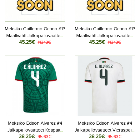
Meksiko Guillermo Ochoa #13
Meksiko Guillermo Ochoa #13
Maalivahti Jalkapallovaatteet
Maalivahti Jalkapallovaatteet
45.25€
45.25€
Kotipaita MM-kisat 2026
113.13€
Vieraspaita MM-kisat 2026
113.13€
Pitkähihainen
Pitkähihainen
Meksiko Edson Alvarez #4
Meksiko Edson Alvarez #4
Jalkapallovaatteet Kotipaita
Jalkapallovaatteet Vieraspaita
38.25€
38.25€
MM-kisat 2026 Lyhythihainen
95.63€
MM-kisat 2026 Lyhythihainen
95.63€