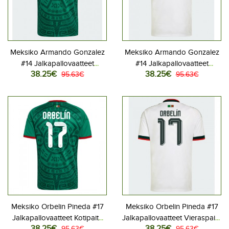
Meksiko Armando Gonzalez
Meksiko Armando Gonzalez
#14 Jalkapallovaatteet
#14 Jalkapallovaatteet
38.25€
38.25€
Kotipaita MM-kisat 2026
95.63€
Vieraspaita MM-kisat 2026
95.63€
Lyhythihainen
Lyhythihainen
Meksiko Orbelin Pineda #17
Meksiko Orbelin Pineda #17
Jalkapallovaatteet Kotipaita
Jalkapallovaatteet Vieraspaita
38.25€
38.25€
95.63€
95.63€