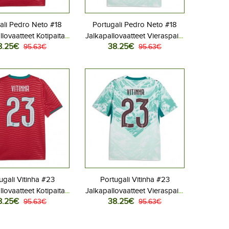
ali Pedro Neto #18
Portugali Pedro Neto #18
llovaatteet Kotipaita
Jalkapallovaatteet Vieraspaita
8.25€
38.25€
 2026 Lyhythihainen
95.63€
MM-kisat 2026 Lyhythihainen
95.63€
ugali Vitinha #23
Portugali Vitinha #23
llovaatteet Kotipaita
Jalkapallovaatteet Vieraspaita
8.25€
38.25€
 2026 Lyhythihainen
95.63€
MM-kisat 2026 Lyhythihainen
95.63€