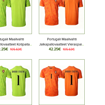
tugali Maalivahti
Portugali Maalivahti
llovaatteet Kotipaita
Jalkapallovaatteet Vieraspaita
.25€
42.25€
 2026 Lyhythihainen
105.63€
MM-kisat 2026 Lyhythihainen
105.63€