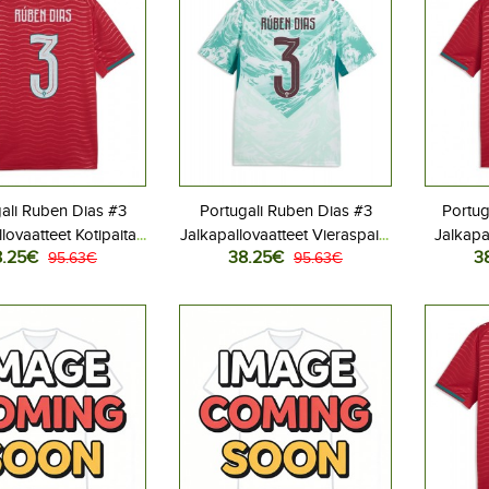
ali Ruben Dias #3
Portugali Ruben Dias #3
Portug
lovaatteet Kotipaita
Jalkapallovaatteet Vieraspaita
Jalkapa
8.25€
38.25€
3
 2026 Lyhythihainen
95.63€
MM-kisat 2026 Lyhythihainen
95.63€
MM-kisat