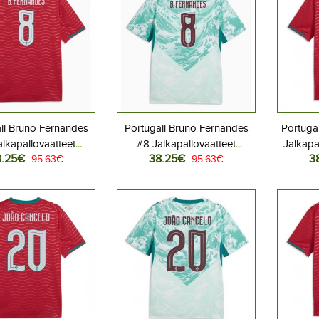
li Bruno Fernandes
Portugali Bruno Fernandes
Portugal
alkapallovaatteet
#8 Jalkapallovaatteet
Jalkapa
8.25€
38.25€
3
ita MM-kisat 2026
95.63€
Vieraspaita MM-kisat 2026
95.63€
MM-kisat
yhythihainen
Lyhythihainen