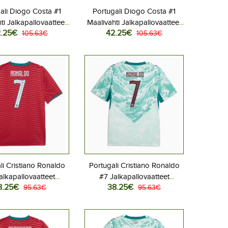
ali Diogo Costa #1
Portugali Diogo Costa #1
ti Jalkapallovaatteet
Maalivahti Jalkapallovaatteet
.25€
42.25€
aita MM-kisat 2026
105.63€
Vieraspaita MM-kisat 2026
105.63€
Lyhythihainen
Lyhythihainen
li Cristiano Ronaldo
Portugali Cristiano Ronaldo
alkapallovaatteet
#7 Jalkapallovaatteet
8.25€
38.25€
aita MM-kisat 2026
95.63€
Vieraspaita MM-kisat 2026
95.63€
Lyhythihainen
Lyhythihainen