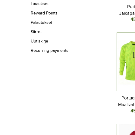
Lataukset
Port
Reward Points
Jalkapal
4
MM-kisat
Palautukset
Siirrot
Uutiskirje
Recurring payments
Portug
Maalivah
4
Kotipa