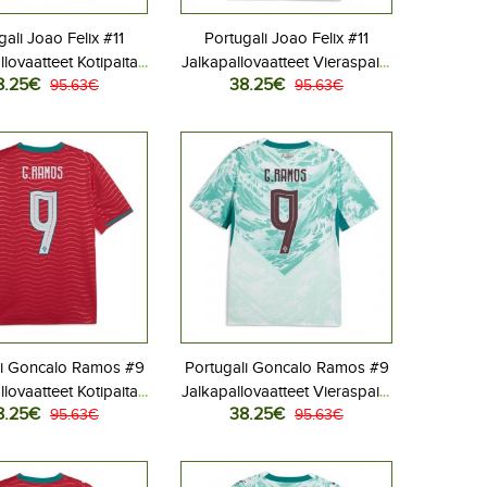
gali Joao Felix #11
Portugali Joao Felix #11
llovaatteet Kotipaita
Jalkapallovaatteet Vieraspaita
8.25€
38.25€
 2026 Lyhythihainen
95.63€
MM-kisat 2026 Lyhythihainen
95.63€
li Goncalo Ramos #9
Portugali Goncalo Ramos #9
llovaatteet Kotipaita
Jalkapallovaatteet Vieraspaita
8.25€
38.25€
 2026 Lyhythihainen
95.63€
MM-kisat 2026 Lyhythihainen
95.63€