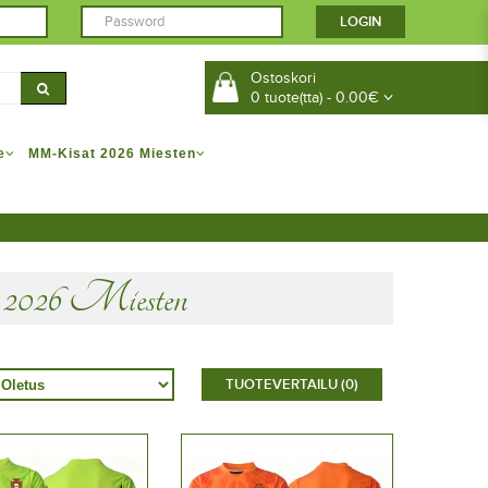
Ostoskori
0 tuote(tta) - 0.00€
e
MM-Kisat 2026 Miesten
026 Miesten
TUOTEVERTAILU (0)