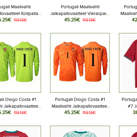
ugali Maalivahti
Portugali Maalivahti
Portug
lovaatteet Kotipaita
Jalkapallovaatteet Vieraspaita
Maalivah
5.25€
45.25€
42
 2026 Pitkähihainen
113.13€
MM-kisat 2026 Pitkähihainen
113.13€
Kotip
ali Diogo Costa #1
Portugali Diogo Costa #1
Portuga
ti Jalkapallovaatteet
Maalivahti Jalkapallovaatteet
#7 J
5.25€
45.25€
3
ita MM-kisat 2026
113.13€
Vieraspaita MM-kisat 2026
113.13€
Kotip
Pitkähihainen
Pitkähihainen