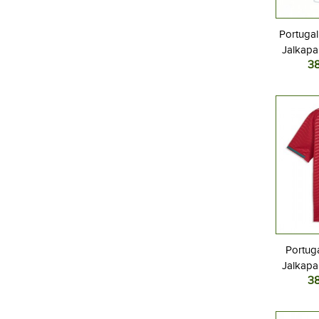
Portuga
Jalkapal
3
MM-kisat
Portug
Jalkapal
3
MM-kisat