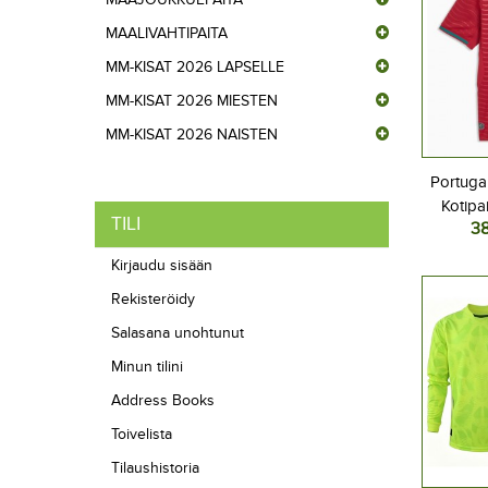
MAALIVAHTIPAITA
MM-KISAT 2026 LAPSELLE
MM-KISAT 2026 MIESTEN
MM-KISAT 2026 NAISTEN
Portugal
Kotipa
TILI
3
L
Kirjaudu sisään
Rekisteröidy
Salasana unohtunut
Minun tilini
Address Books
Toivelista
Tilaushistoria