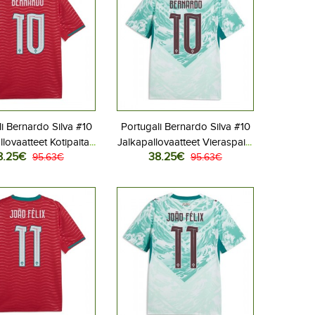
i Bernardo Silva #10
Portugali Bernardo Silva #10
llovaatteet Kotipaita
Jalkapallovaatteet Vieraspaita
8.25€
38.25€
 2026 Lyhythihainen
95.63€
MM-kisat 2026 Lyhythihainen
95.63€