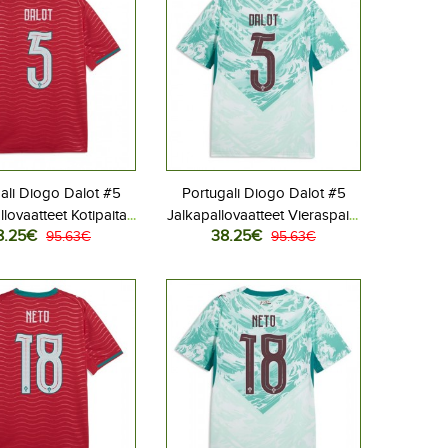
ali Diogo Dalot #5
Portugali Diogo Dalot #5
llovaatteet Kotipaita
Jalkapallovaatteet Vieraspaita
8.25€
38.25€
 2026 Lyhythihainen
95.63€
MM-kisat 2026 Lyhythihainen
95.63€