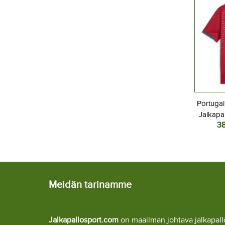
Portuga
Jalkapal
3
MM-kisat
Meidän tarinamme
Jalkapallosport.com
on maailman johtava jalkapa