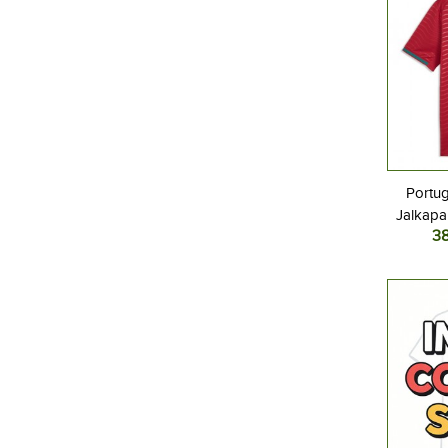
Portug
Jalkapal
3
MM-kisat