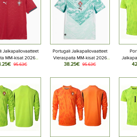
i Jalkapallovaatteet
Portugali Jalkapallovaatteet
Por
ita MM-kisat 2026
Vieraspaita MM-kisat 2026
Jalkapa
8.25€
38.25€
42
yhythihainen
95.63€
Lyhythihainen
95.63€
MM-kisat