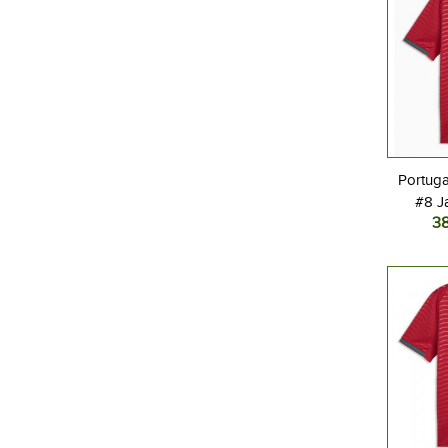
Portuga
#8 J
3
Kotipa
L