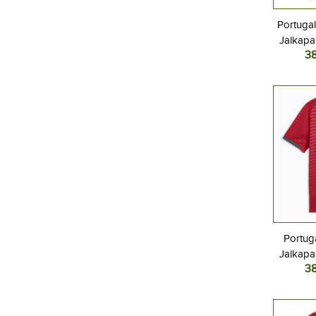
Portuga
Jalkapal
3
MM-kisat
Portug
Jalkapal
3
MM-kisat