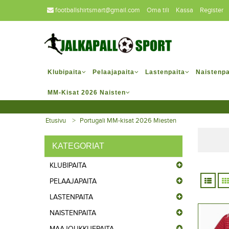
footballshirtsmart@gmail.com
Oma tili
Kassa
Register
Klubipaita
Pelaajapaita
Lastenpaita
Naistenpa
MM-Kisat 2026 Naisten
Etusivu
Portugali MM-kisat 2026 Miesten
KATEGORIAT
KLUBIPAITA
PELAAJAPAITA
LASTENPAITA
NAISTENPAITA
MAAJOUKKUEPAITA