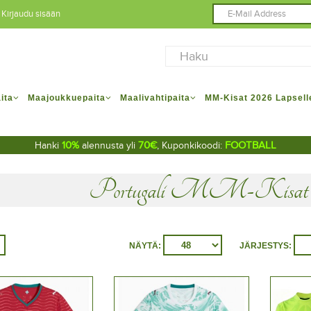
Kirjaudu sisään
ita
Maajoukkuepaita
Maalivahtipaita
MM-Kisat 2026 Lapsell
10%
70€
FOOTBALL
Hanki
alennusta yli
, Kuponkikoodi:
Portugali MM-Kisat 2
NÄYTÄ:
JÄRJESTYS: