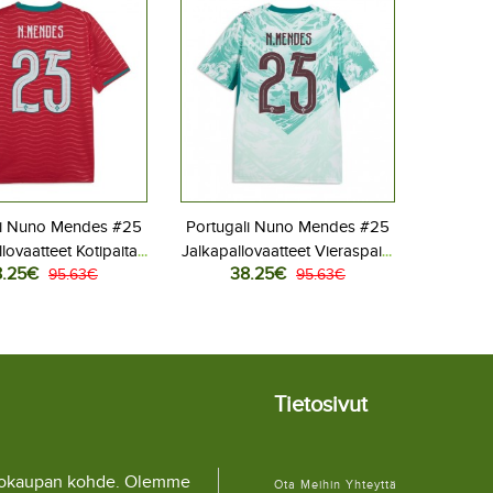
li Nuno Mendes #25
Portugali Nuno Mendes #25
lovaatteet Kotipaita
Jalkapallovaatteet Vieraspaita
8.25€
38.25€
 2026 Lyhythihainen
95.63€
MM-kisat 2026 Lyhythihainen
95.63€
Tietosivut
llokaupan kohde. Olemme
Ota Meihin Yhteyttä