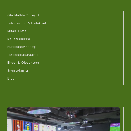
Ota Meihin Yhteyttä
Toimitus Ja Palautukset
Miten Tilata
Kokotaulukko
Puhdistusvinkkejä
Tietosuojakäytäntö
Ehdot & Olosuhteet
Sivustokartta
Blog