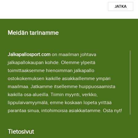
JATKA
Meidän tarinamme
Jalkapallosport.com
on maailman johtava
jalkapallokaupan kohde. Olemme ylpeitä
toimittaaksemme hienoimman jalkapallo
ostokokemuksen kaikille asiakkaillemme ympäri
maailmaa. Jatkamme itsellemme huippuosaamista
kaikilla osa-alueilla. Tiimin myynti, verkko,
lippulaivamyymälä, emme koskaan lopeta yrittää
parantaa sinua, intohimoisia asiakkaitamme. Osta nyt!
Tietosivut