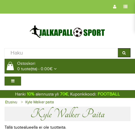
Ostoskori
0 tuote(tta) - 0.00€
10%
70€
FOOTBALL
Hanki
alennusta yli
, Kuponkikoodi:
Etusivu
Kyle Walker paita
Kyle Walker Paita
Tällä tuotealueella ei ole tuotteita.