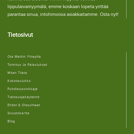
lippulaivamyymälä, emme koskaan lopeta yrittää
parantaa sinua, intohimoisia asiakkaitamme. Osta nyt!
Tietosivut
Ota Meihin Yhteyttä
Toimitus Ja Palautukset
Miten Tilata
Kokotaulukko
Puhdistusvinkkejä
Tietosuojakäytäntö
Ehdot & Olosuhteet
Sivustokartta
Blog