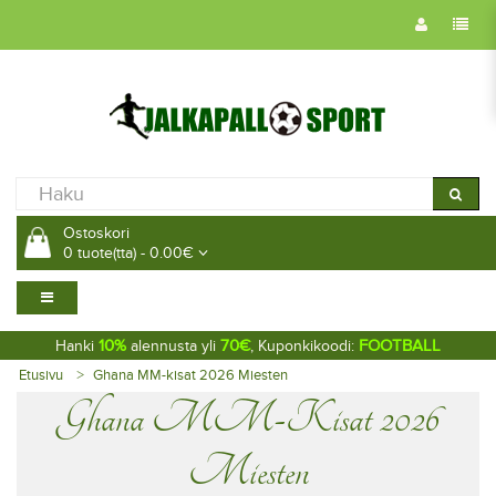
Ostoskori
0 tuote(tta) - 0.00€
10%
70€
FOOTBALL
Hanki
alennusta yli
, Kuponkikoodi:
Etusivu
Ghana MM-kisat 2026 Miesten
Ghana MM-Kisat 2026
Miesten