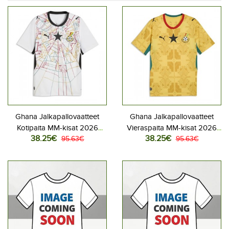
Ghana Jalkapallovaatteet
Ghana Jalkapallovaatteet
Kotipaita MM-kisat 2026
Vieraspaita MM-kisat 2026
38.25€
38.25€
Lyhythihainen
95.63€
Lyhythihainen
95.63€