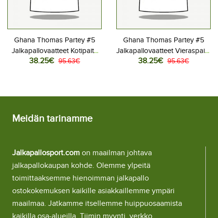
Ghana Thomas Partey #5
Ghana Thomas Partey #5
Jalkapallovaatteet Kotipaita
Jalkapallovaatteet Vieraspaita
38.25€
38.25€
MM-kisat 2026 Lyhythihainen
95.63€
MM-kisat 2026 Lyhythihainen
95.63€
Meidän tarinamme
Jalkapallosport.com
on maailman johtava
jalkapallokaupan kohde. Olemme ylpeitä
toimittaaksemme hienoimman jalkapallo
ostokokemuksen kaikille asiakkaillemme ympäri
maailmaa. Jatkamme itsellemme huippuosaamista
kaikilla osa-alueilla. Tiimin myynti, verkko,