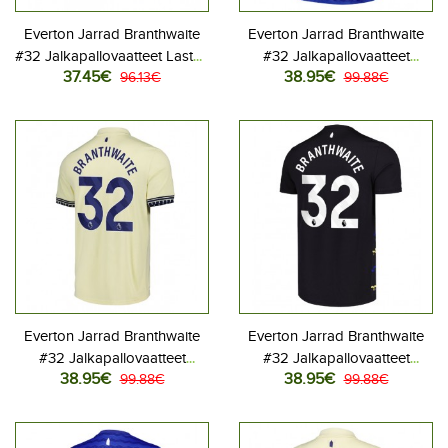
Everton Jarrad Branthwaite
Everton Jarrad Branthwaite
#32 Jalkapallovaatteet Lasten
#32 Jalkapallovaatteet
37.45€
38.95€
Kolmas peliasu 2025-26
96.13€
Kotipaita 2025-26
99.88€
Lyhythihainen (+ Lyhyet
Lyhythihainen
housut)
Everton Jarrad Branthwaite
Everton Jarrad Branthwaite
#32 Jalkapallovaatteet
#32 Jalkapallovaatteet
38.95€
38.95€
Vieraspaita 2025-26
99.88€
Kolmaspaita 2025-26
99.88€
Lyhythihainen
Lyhythihainen