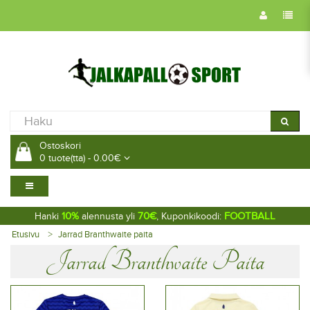
Ostoskori
0 tuote(tta) - 0.00€
10%
70€
FOOTBALL
Hanki
alennusta yli
, Kuponkikoodi:
Etusivu
Jarrad Branthwaite paita
Jarrad Branthwaite Paita