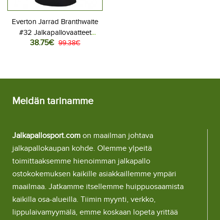
Everton Jarrad Branthwaite
#32 Jalkapallovaatteet
38.75€
Naisten Kolmaspaita 2025-
99.38€
26 Lyhythihainen
Meidän tarinamme
Jalkapallosport.com
on maailman johtava
jalkapallokaupan kohde. Olemme ylpeitä
toimittaaksemme hienoimman jalkapallo
ostokokemuksen kaikille asiakkaillemme ympäri
maailmaa. Jatkamme itsellemme huippuosaamista
kaikilla osa-alueilla. Tiimin myynti, verkko,
lippulaivamyymälä, emme koskaan lopeta yrittää