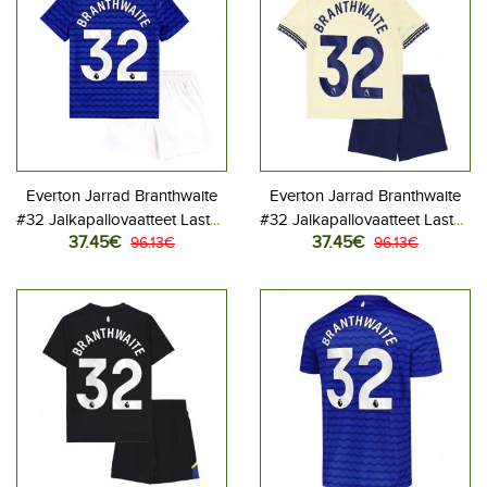
Everton Jarrad Branthwaite
Everton Jarrad Branthwaite
#32 Jalkapallovaatteet Lasten
#32 Jalkapallovaatteet Lasten
37.45€
37.45€
Kotipeliasu 2025-26
96.13€
Vieraspeliasu 2025-26
96.13€
Lyhythihainen (+ Lyhyet
Lyhythihainen (+ Lyhyet
housut)
housut)