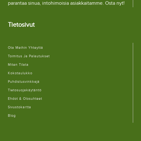
parantaa sinua, intohimoisia asiakkaitamme. Osta nyt!
Tietosivut
Ota Meihin Yhteyttä
Toimitus Ja Palautukset
Miten Tilata
Kokotaulukko
Puhdistusvinkkejä
Tietosuojakäytäntö
Ehdot & Olosuhteet
Sivustokartta
Blog