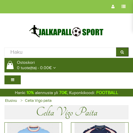
Ostoskori
0 tuote(tta) - 0.00€
10%
70€
FOOTBALL
Hanki
alennusta yli
, Kuponkikoodi:
Etusivu
Celta Vigo paita
Celta Vigo Paita