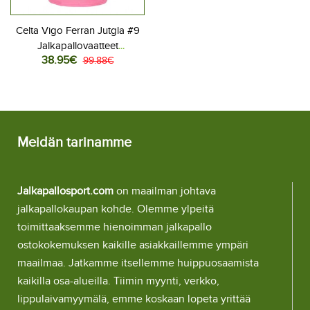
Celta Vigo Ferran Jutgla #9
Jalkapallovaatteet
38.95€
Kolmaspaita 2025-26
99.88€
Lyhythihainen
Meidän tarinamme
Jalkapallosport.com
on maailman johtava
jalkapallokaupan kohde. Olemme ylpeitä
toimittaaksemme hienoimman jalkapallo
ostokokemuksen kaikille asiakkaillemme ympäri
maailmaa. Jatkamme itsellemme huippuosaamista
kaikilla osa-alueilla. Tiimin myynti, verkko,
lippulaivamyymälä, emme koskaan lopeta yrittää