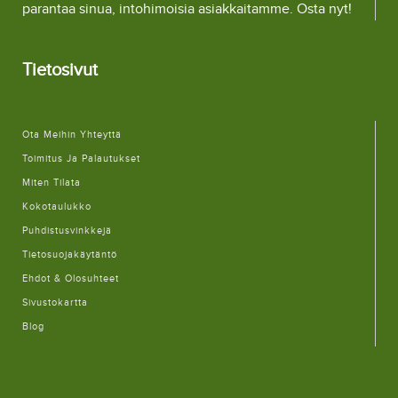
parantaa sinua, intohimoisia asiakkaitamme. Osta nyt!
Tietosivut
Ota Meihin Yhteyttä
Toimitus Ja Palautukset
Miten Tilata
Kokotaulukko
Puhdistusvinkkejä
Tietosuojakäytäntö
Ehdot & Olosuhteet
Sivustokartta
Blog