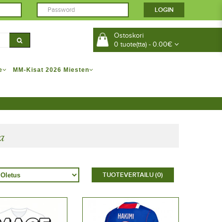
Ostoskori
0 tuote(tta) - 0.00€
e
MM-Kisat 2026 Miesten
a
TUOTEVERTAILU (0)