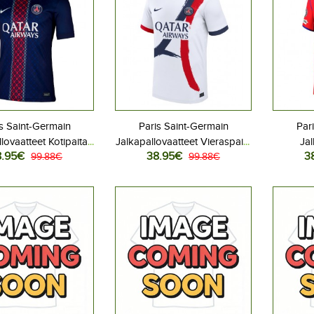
s Saint-Germain
Paris Saint-Germain
Par
lovaatteet Kotipaita
Jalkapallovaatteet Vieraspaita
Jal
8.95€
38.95€
3
26 Lyhythihainen
99.88€
2025-26 Lyhythihainen
99.88€
Kolm