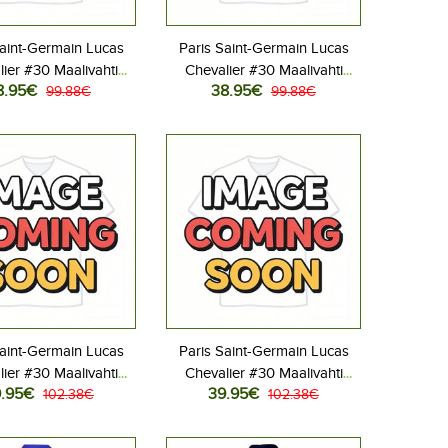
Saint-Germain Lucas
Paris Saint-Germain Lucas
ier #30 Maalivahti
Chevalier #30 Maalivahti
8.95€
38.95€
llovaatteet Kotipaita
99.88€
Jalkapallovaatteet Vieraspaita
99.88€
26 Lyhythihainen
2025-26 Lyhythihainen
Saint-Germain Lucas
Paris Saint-Germain Lucas
ier #30 Maalivahti
Chevalier #30 Maalivahti
.95€
39.95€
ovaatteet Vieraspaita
102.38€
Jalkapallovaatteet
102.38€
26 Pitkähihainen
Kolmaspaita 2025-26
Pitkähihainen