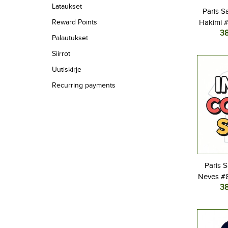
Lataukset
Paris S
Reward Points
Hakimi #
3
Vier
Palautukset
L
Siirrot
Uutiskirje
Recurring payments
Paris 
Neves #8
3
Kolm
L