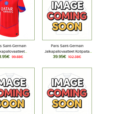
is Saint-Germain
Paris Saint-Germain
kapallovaatteet
Jalkapallovaatteet Kotipaita
8.95€
39.95€
aspaita 2025-26
99.88€
2025-26 Pitkähihainen
102.38€
Lyhythihainen