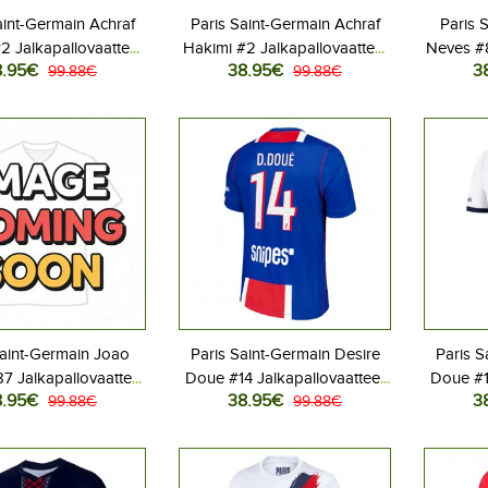
aint-Germain Achraf
Paris Saint-Germain Achraf
Paris 
2 Jalkapallovaatteet
Hakimi #2 Jalkapallovaatteet
Neves #8
8.95€
38.95€
3
aspaita 2026-27
99.88€
Kolmaspaita 2026-27
99.88€
Ko
yhythihainen
Lyhythihainen
Saint-Germain Joao
Paris Saint-Germain Desire
Paris S
7 Jalkapallovaatteet
Doue #14 Jalkapallovaatteet
Doue #1
8.95€
38.95€
3
aspaita 2026-27
99.88€
Kotipaita 2026-27
99.88€
Vier
yhythihainen
Lyhythihainen