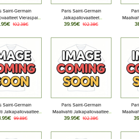
s Saint-Germain
Paris Saint-Germain
Par
ovaatteet Vieraspaita
Jalkapallovaatteet
Maalivah
.95€
39.95€
3
26 Pitkähihainen
102.38€
Kolmaspaita 2025-26
102.38€
Kot
Pitkähihainen
s Saint-Germain
Paris Saint-Germain
Par
ti Jalkapallovaatteet
Maalivahti Jalkapallovaatteet
Maalivah
8.95€
39.95€
39
aspaita 2025-26
99.88€
Kotipaita 2025-26
102.38€
Vier
yhythihainen
Pitkähihainen