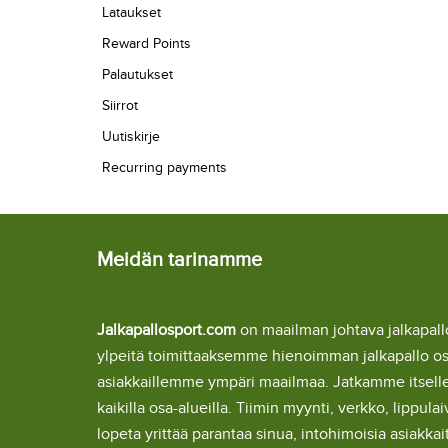
Lataukset
Reward Points
Palautukset
Siirrot
Uutiskirje
Recurring payments
Meidän tarinamme
Jalkapallosport.com
on maailman johtava jalkapa
ylpeitä toimittaaksemme hienoimman jalkapallo o
asiakkaillemme ympäri maailmaa. Jatkamme itsel
kaikilla osa-alueilla. Tiimin myynti, verkko, lipp
lopeta yrittää parantaa sinua, intohimoisia asiakka