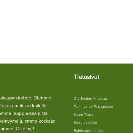
Tietosivut
llokaupan kohde. Olemme
Ota Meihin Yhteyttä
stokokemuksen kaikille
Toimitus Ja Palautukset
lemme huippuosaamista
Miten Tilata
ulaivamyymälä, emme koskaan
Kokotaulukko
itamme. Osta nyt!
Puhdistusvinkkejä