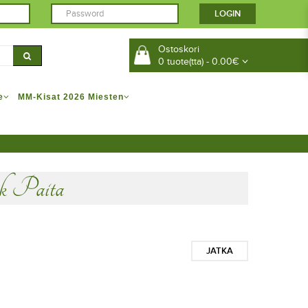
Ostoskori
0 tuote(tta) - 0.00€
e
MM-Kisat 2026 Miesten
 Paita
JATKA