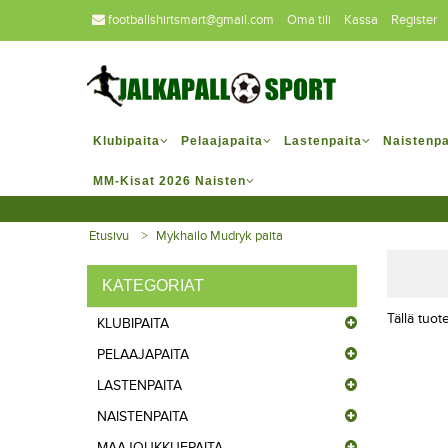
footballshirtsmart@gmail.com
Oma tili
Kassa
Register
Klubipaita
Pelaajapaita
Lastenpaita
Naistenpa
MM-Kisat 2026 Naisten
Etusivu
Mykhailo Mudryk paita
KATEGORIAT
Tällä tuote
KLUBIPAITA
PELAAJAPAITA
LASTENPAITA
NAISTENPAITA
MAAJOUKKUEPAITA