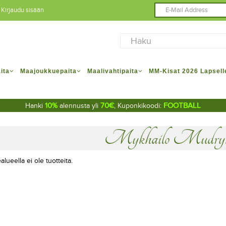
Kirjaudu sisään
ita
Maajoukkuepaita
Maalivahtipaita
MM-Kisat 2026 Lapsell
10%
70€
FOOTBALL
Hanki
alennusta yli
, Kuponkikoodi:
Mykhailo Mudryk
alueella ei ole tuotteita.