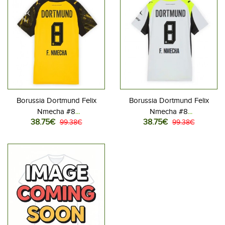
Borussia Dortmund Felix
Borussia Dortmund Felix
Nmecha #8
Nmecha #8
38.75€
38.75€
Jalkapallovaatteet Naisten
99.38€
Jalkapallovaatteet Naisten
99.38€
Kotipaita 2025-26
Vieraspaita 2025-26
Lyhythihainen
Lyhythihainen