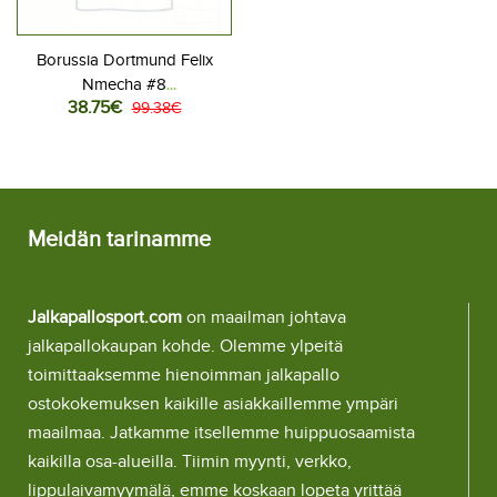
Borussia Dortmund Felix
Nmecha #8
38.75€
Jalkapallovaatteet Naisten
99.38€
Kolmaspaita 2025-26
Lyhythihainen
Meidän tarinamme
Jalkapallosport.com
on maailman johtava
jalkapallokaupan kohde. Olemme ylpeitä
toimittaaksemme hienoimman jalkapallo
ostokokemuksen kaikille asiakkaillemme ympäri
maailmaa. Jatkamme itsellemme huippuosaamista
kaikilla osa-alueilla. Tiimin myynti, verkko,
lippulaivamyymälä, emme koskaan lopeta yrittää