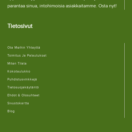
parantaa sinua, intohimoisia asiakkaitamme. Osta nyt!
Tietosivut
Ota Meihin Yhteyttä
Toimitus Ja Palautukset
Miten Tilata
Kokotaulukko
Puhdistusvinkkejä
Tietosuojakäytäntö
Ehdot & Olosuhteet
Sivustokartta
Blog