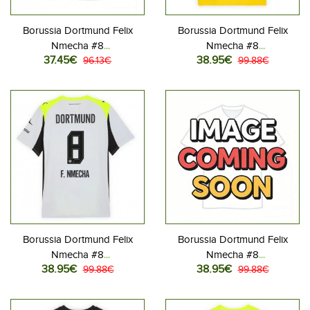
Borussia Dortmund Felix
Borussia Dortmund Felix
Nmecha #8
Nmecha #8
37.45€
38.95€
Jalkapallovaatteet Lasten
96.13€
Jalkapallovaatteet Kotipaita
99.88€
Kolmas peliasu 2025-26
2025-26 Lyhythihainen
Lyhythihainen (+ Lyhyet
housut)
Borussia Dortmund Felix
Borussia Dortmund Felix
Nmecha #8
Nmecha #8
38.95€
38.95€
Jalkapallovaatteet Vieraspaita
99.88€
Jalkapallovaatteet
99.88€
2025-26 Lyhythihainen
Kolmaspaita 2025-26
Lyhythihainen