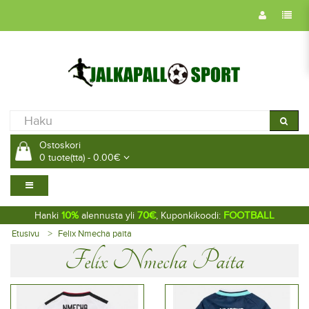
Ostoskori
0 tuote(tta) - 0.00€
10%
70€
FOOTBALL
Hanki
alennusta yli
, Kuponkikoodi:
Etusivu
Felix Nmecha paita
Felix Nmecha Paita