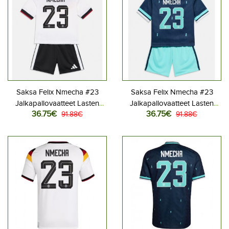
Saksa Felix Nmecha #23
Saksa Felix Nmecha #23
Jalkapallovaatteet Lasten
Jalkapallovaatteet Lasten
36.75€
36.75€
Kotipeliasu MM-kisat 2026
91.88€
Vieraspeliasu MM-kisat 2026
91.88€
Lyhythihainen (+ Lyhyet
Lyhythihainen (+ Lyhyet
housut)
housut)