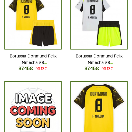
Borussia Dortmund Felix
Borussia Dortmund Felix
Nmecha #8
Nmecha #8
37.45€
37.45€
Jalkapallovaatteet Lasten
96.13€
Jalkapallovaatteet Lasten
96.13€
Kotipeliasu 2025-26
Vieraspeliasu 2025-26
Lyhythihainen (+ Lyhyet
Lyhythihainen (+ Lyhyet
housut)
housut)