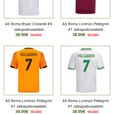
AS Roma Bryan Cristante #4
AS Roma Lorenzo Pellegrini
Jalkapallovaatteet
#7 Jalkapallovaatteet
38.95€
38.95€
Kolmaspaita 2025-26
99.88€
Kotipaita 2025-26
99.88€
Lyhythihainen
Lyhythihainen
AS Roma Lorenzo Pellegrini
AS Roma Lorenzo Pellegrini
#7 Jalkapallovaatteet
#7 Jalkapallovaatteet
38.95€
38.95€
Vieraspaita 2025-26
99.88€
Kolmaspaita 2025-26
99.88€