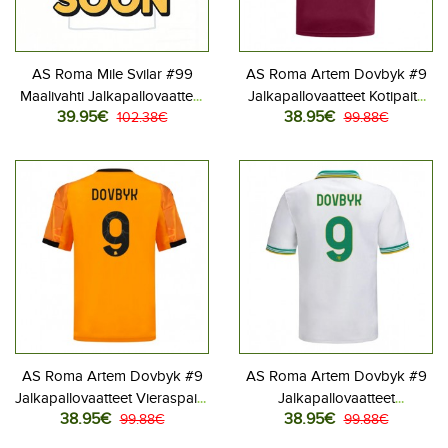
AS Roma Mile Svilar #99
AS Roma Artem Dovbyk #9
Maalivahti Jalkapallovaatteet
Jalkapallovaatteet Kotipaita
39.95€
38.95€
Kolmaspaita 2025-26
102.38€
2025-26 Lyhythihainen
99.88€
Pitkähihainen
AS Roma Artem Dovbyk #9
AS Roma Artem Dovbyk #9
Jalkapallovaatteet Vieraspaita
Jalkapallovaatteet
38.95€
38.95€
2025-26 Lyhythihainen
99.88€
Kolmaspaita 2025-26
99.88€
Lyhythihainen