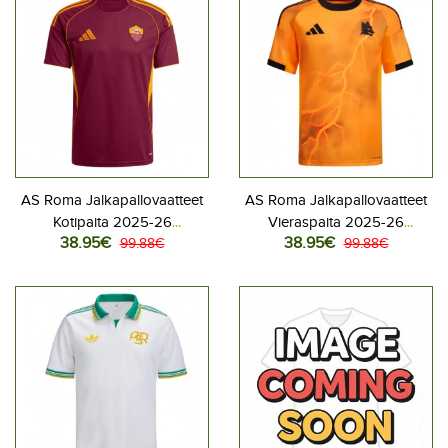
AS Roma Jalkapallovaatteet
AS Roma Jalkapallovaatteet
Kotipaita 2025-26
Vieraspaita 2025-26
38.95€
38.95€
Lyhythihainen
99.88€
Lyhythihainen
99.88€