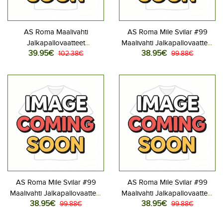
AS Roma Maalivahti
AS Roma Mile Svilar #99
Jalkapallovaatteet
Maalivahti Jalkapallovaatteet
39.95€
38.95€
Kolmaspaita 2025-26
102.38€
Kotipaita 2025-26
99.88€
Pitkähihainen
Lyhythihainen
AS Roma Mile Svilar #99
AS Roma Mile Svilar #99
Maalivahti Jalkapallovaatteet
Maalivahti Jalkapallovaatteet
38.95€
38.95€
Vieraspaita 2025-26
99.88€
Kolmaspaita 2025-26
99.88€
Lyhythihainen
Lyhythihainen