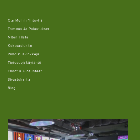
Ota Meihin Yhteyttä
Toimitus Ja Palautukset
Miten Tilata
Kokotaulukko
Puhdistusvinkkejä
Tietosuojakäytäntö
Ehdot & Olosuhteet
Sivustokartta
Blog