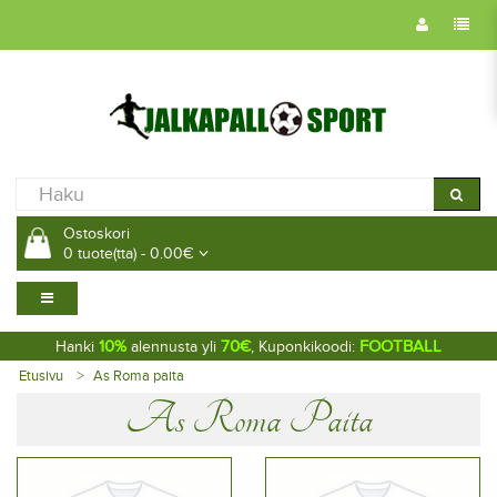
Ostoskori
0 tuote(tta) - 0.00€
10%
70€
FOOTBALL
Hanki
alennusta yli
, Kuponkikoodi:
Etusivu
As Roma paita
As Roma Paita