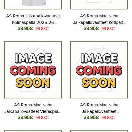
AS Roma Jalkapallovaatteet
AS Roma Maalivahti
Kolmaspaita 2025-26
Jalkapallovaatteet Kotipaita
38.95€
38.95€
Lyhythihainen
99.88€
2025-26 Lyhythihainen
99.88€
AS Roma Maalivahti
AS Roma Maalivahti
Jalkapallovaatteet Vieraspaita
Jalkapallovaatteet
38.95€
38.95€
2025-26 Lyhythihainen
99.88€
Kolmaspaita 2025-26
99.88€
Lyhythihainen