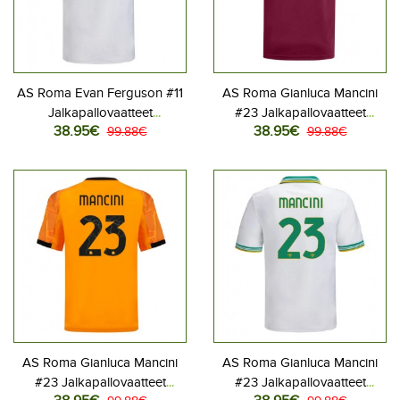
AS Roma Evan Ferguson #11
AS Roma Gianluca Mancini
Jalkapallovaatteet
#23 Jalkapallovaatteet
38.95€
38.95€
Kolmaspaita 2025-26
99.88€
Kotipaita 2025-26
99.88€
Lyhythihainen
Lyhythihainen
AS Roma Gianluca Mancini
AS Roma Gianluca Mancini
#23 Jalkapallovaatteet
#23 Jalkapallovaatteet