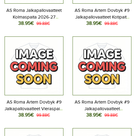
AS Roma Jalkapallovaatteet
AS Roma Artem Dovbyk #9
Kolmaspaita 2026-27
Jalkapallovaatteet Kotipaita
38.95€
38.95€
Lyhythihainen
99.88€
2026-27 Lyhythihainen
99.88€
AS Roma Artem Dovbyk #9
AS Roma Artem Dovbyk #9
Jalkapallovaatteet Vieraspaita
Jalkapallovaatteet
38.95€
38.95€
2026-27 Lyhythihainen
99.88€
Kolmaspaita 2026-27
99.88€
Lyhythihainen