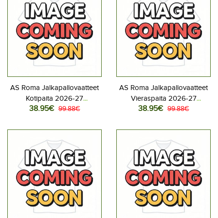
AS Roma Jalkapallovaatteet
AS Roma Jalkapallovaatteet
Kotipaita 2026-27
Vieraspaita 2026-27
38.95€
38.95€
Lyhythihainen
99.88€
Lyhythihainen
99.88€