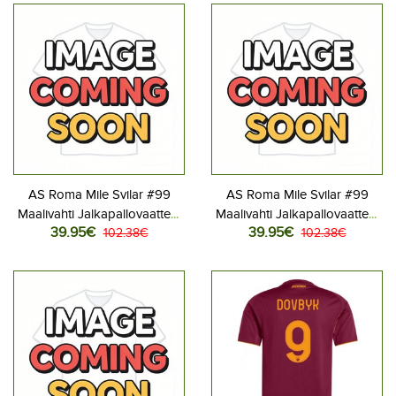
AS Roma Mile Svilar #99
AS Roma Mile Svilar #99
Maalivahti Jalkapallovaatteet
Maalivahti Jalkapallovaatteet
39.95€
39.95€
Kotipaita 2025-26
102.38€
Vieraspaita 2025-26
102.38€
Pitkähihainen
Pitkähihainen