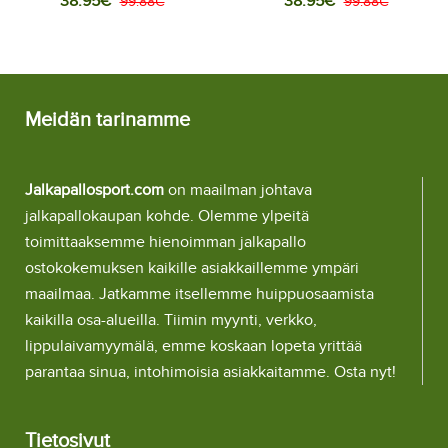
38.95€
38.95€
Vieraspaita 2025-26
99.88€
Kolmaspaita 2025-26
99.88€
Lyhythihainen
Lyhythihainen
Meidän tarinamme
Jalkapallosport.com
on maailman johtava
jalkapallokaupan kohde. Olemme ylpeitä
toimittaaksemme hienoimman jalkapallo
ostokokemuksen kaikille asiakkaillemme ympäri
maailmaa. Jatkamme itsellemme huippuosaamista
kaikilla osa-alueilla. Tiimin myynti, verkko,
lippulaivamyymälä, emme koskaan lopeta yrittää
parantaa sinua, intohimoisia asiakkaitamme. Osta nyt!
Tietosivut