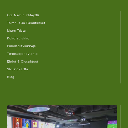
Ota Meihin Yhteyttä
Toimitus Ja Palautukset
Miten Tilata
Kokotaulukko
Puhdistusvinkkejä
Tietosuojakäytäntö
Ehdot & Olosuhteet
Sivustokartta
Blog