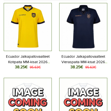
Ecuador Jalkapallovaatteet
Ecuador Jalkapallovaatteet
Kotipaita MM-kisat 2026
Vieraspaita MM-kisat 2026
38.25€
38.25€
Lyhythihainen
95.63€
Lyhythihainen
95.63€