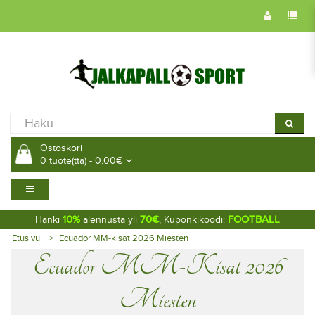
Ostoskori
0 tuote(tta) - 0.00€
10%
70€
FOOTBALL
Hanki
alennusta yli
, Kuponkikoodi:
Etusivu
Ecuador MM-kisat 2026 Miesten
Ecuador MM-Kisat 2026
Miesten