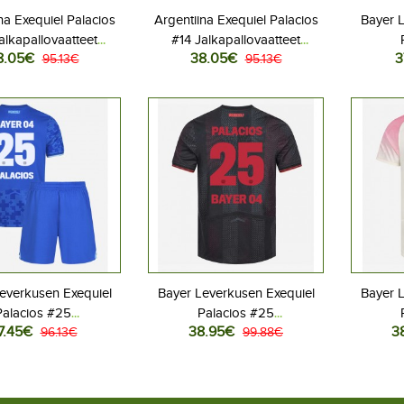
na Exequiel Palacios
Argentiina Exequiel Palacios
Bayer 
alkapallovaatteet
#14 Jalkapallovaatteet
8.05€
38.05€
3
 Kotipaita MM-kisat
95.13€
Naisten Vieraspaita MM-kisat
95.13€
Jalkap
6 Lyhythihainen
2026 Lyhythihainen
Koti
Lyhyt
everkusen Exequiel
Bayer Leverkusen Exequiel
Bayer 
Palacios #25
Palacios #25
7.45€
38.95€
3
allovaatteet Lasten
96.13€
Jalkapallovaatteet Kotipaita
99.88€
Jalkapall
s peliasu 2025-26
2025-26 Lyhythihainen
2025-
hihainen (+ Lyhyet
housut)