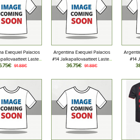
na Exequiel Palacios
Argentiina Exequiel Palacios
Argentii
apallovaatteet Lasten
#14 Jalkapallovaatteet Lasten
#14 J
6.75€
36.75€
3
iasu MM-kisat 2026
91.88€
Vieraspeliasu MM-kisat 2026
91.88€
Kotip
hihainen (+ Lyhyet
Lyhythihainen (+ Lyhyet
housut)
housut)