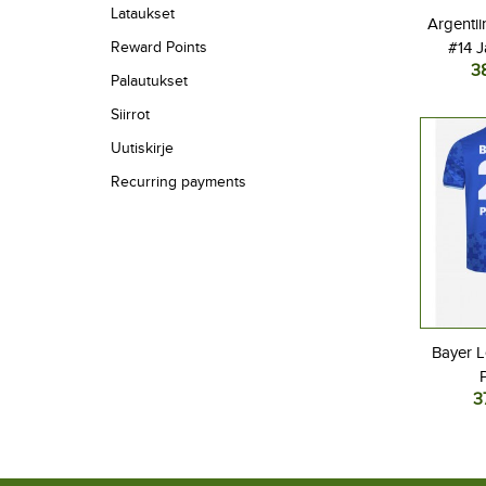
Lataukset
Argentii
Reward Points
#14 J
3
Naisten
Palautukset
202
Siirrot
Uutiskirje
Recurring payments
Bayer L
3
Jalkap
Kolma
Lyhyt