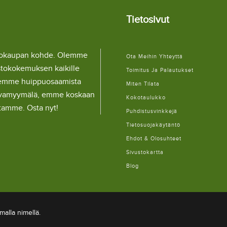
Tietosivut
llokaupan kohde. Olemme
Ota Meihin Yhteyttä
stokokemuksen kaikille
Toimitus Ja Palautukset
lemme huippuosaamista
Miten Tilata
ulaivamyymälä, emme koskaan
Kokotaulukko
itamme. Osta nyt!
Puhdistusvinkkejä
Tietosuojakäytäntö
Ehdot & Olosuhteet
Sivustokartta
Blog
alla nimellä.