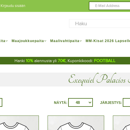
Kirjaudu sisään
ita
Maajoukkuepaita
Maalivahtipaita
MM-Kisat 2026 Lapsell
10%
70€
FOOTBALL
Hanki
alennusta yli
, Kuponkikoodi:
Exequiel Palacios
NÄYTÄ:
JÄRJESTYS: