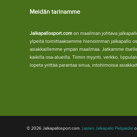
Meidän tarinamme
Jalkapallosport.com
on maailman johtava jalkapa
ylpeitä toimittaaksemme hienoimman jalkapallo o
asiakkaillemme ympäri maailmaa. Jatkamme itsel
kaikilla osa-alueilla. Tiimin myynti, verkko, lipp
lopeta yrittää parantaa sinua, intohimoisia asiakka
© 2026 Jalkapallosport.com.
Lasten Jalkapallo Pelipaidat
om