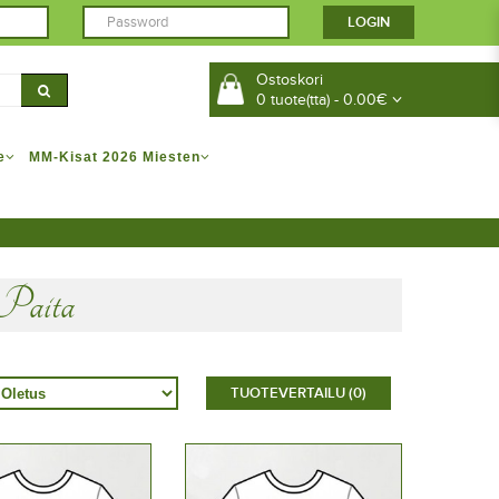
Ostoskori
0 tuote(tta) - 0.00€
e
MM-Kisat 2026 Miesten
 Paita
TUOTEVERTAILU (0)