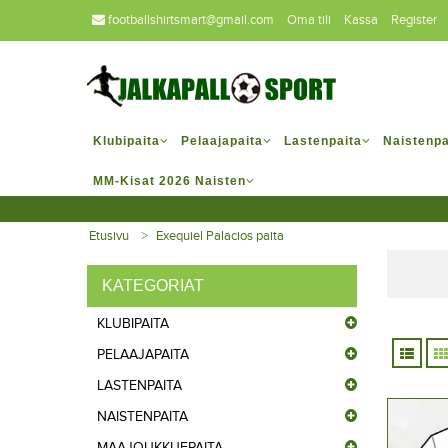
footballshirtsmart@gmail.com
Oma tili
Kassa
Register
Klubipaita
Pelaajapaita
Lastenpaita
Naistenpa
MM-Kisat 2026 Naisten
Etusivu
Exequiel Palacios paita
KATEGORIAT
KLUBIPAITA
PELAAJAPAITA
LASTENPAITA
NAISTENPAITA
MAAJOUKKUEPAITA