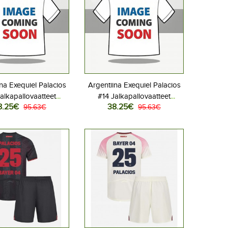
na Exequiel Palacios
Argentiina Exequiel Palacios
alkapallovaatteet
#14 Jalkapallovaatteet
8.25€
38.25€
aita MM-kisat 2026
95.63€
Vieraspaita MM-kisat 2026
95.63€
Lyhythihainen
Lyhythihainen