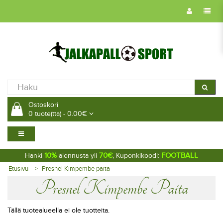
Ostoskori
0 tuote(tta) - 0.00€
10%
70€
FOOTBALL
Hanki
alennusta yli
, Kuponkikoodi:
Etusivu
Presnel Kimpembe paita
Presnel Kimpembe Paita
Tällä tuotealueella ei ole tuotteita.