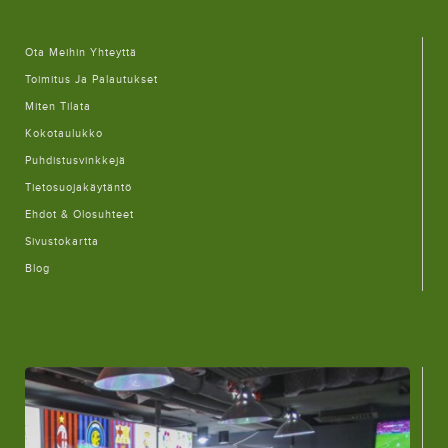
Ota Meihin Yhteyttä
Toimitus Ja Palautukset
Miten Tilata
Kokotaulukko
Puhdistusvinkkejä
Tietosuojakäytäntö
Ehdot & Olosuhteet
Sivustokartta
Blog