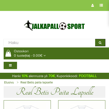
Ostoskori
0 tuote(tta) - 0.00€
10%
70€
FOOTBALL
Hanki
alennusta yli
, Kuponkikoodi:
Etusivu
Real Betis paita lapselle
Real Betis Paita Lapselle