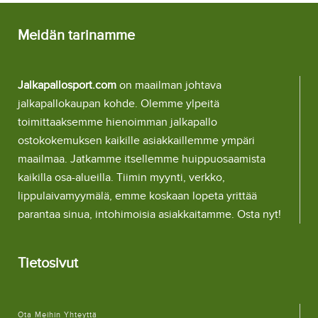
Meidän tarinamme
Jalkapallosport.com
on maailman johtava
jalkapallokaupan kohde. Olemme ylpeitä
toimittaaksemme hienoimman jalkapallo
ostokokemuksen kaikille asiakkaillemme ympäri
maailmaa. Jatkamme itsellemme huippuosaamista
kaikilla osa-alueilla. Tiimin myynti, verkko,
lippulaivamyymälä, emme koskaan lopeta yrittää
parantaa sinua, intohimoisia asiakkaitamme. Osta nyt!
Tietosivut
Ota Meihin Yhteyttä