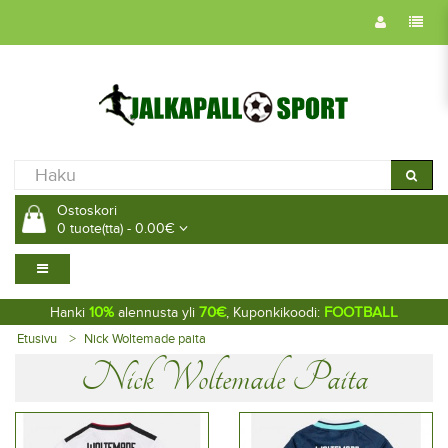
Ostoskori
0 tuote(tta) - 0.00€
10%
70€
FOOTBALL
Hanki
alennusta yli
, Kuponkikoodi:
Etusivu
Nick Woltemade paita
Nick Woltemade Paita