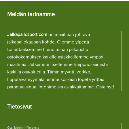
Meidän tarinamme
Jalkapallosport.com
on maailman johtava
jalkapallokaupan kohde. Olemme ylpeitä
toimittaaksemme hienoimman jalkapallo
ostokokemuksen kaikille asiakkaillemme ympäri
maailmaa. Jatkamme itsellemme huippuosaamista
kaikilla osa-alueilla. Tiimin myynti, verkko,
lippulaivamyymälä, emme koskaan lopeta yrittää
parantaa sinua, intohimoisia asiakkaitamme. Osta nyt!
Tietosivut
Ota Meihin Yhteyttä