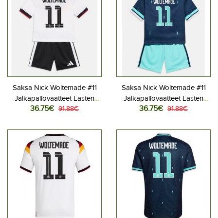
Saksa Nick Woltemade #11
Saksa Nick Woltemade #11
Jalkapallovaatteet Lasten
Jalkapallovaatteet Lasten
36.75€
36.75€
Kotipeliasu MM-kisat 2026
91.88€
Vieraspeliasu MM-kisat 2026
91.88€
Lyhythihainen (+ Lyhyet
Lyhythihainen (+ Lyhyet
housut)
housut)