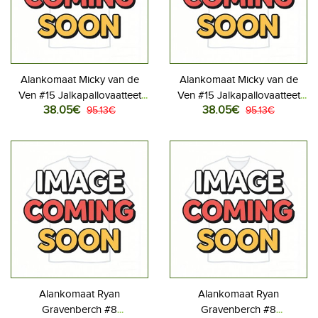
Alankomaat Micky van de
Alankomaat Micky van de
Ven #15 Jalkapallovaatteet
Ven #15 Jalkapallovaatteet
38.05€
38.05€
Naisten Kotipaita MM-kisat
95.13€
Naisten Vieraspaita MM-kisat
95.13€
2026 Lyhythihainen
2026 Lyhythihainen
Alankomaat Ryan
Alankomaat Ryan
Gravenberch #8
Gravenberch #8