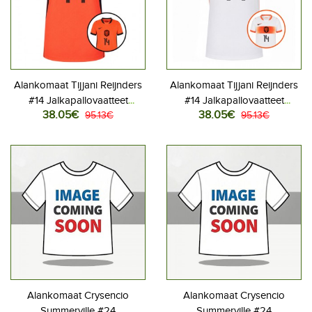
Alankomaat Tijjani Reijnders
Alankomaat Tijjani Reijnders
#14 Jalkapallovaatteet
#14 Jalkapallovaatteet
38.05€
38.05€
Naisten Kotipaita MM-kisat
95.13€
Naisten Vieraspaita MM-kisat
95.13€
2026 Lyhythihainen
2026 Lyhythihainen
Alankomaat Crysencio
Alankomaat Crysencio
Summerville #24
Summerville #24