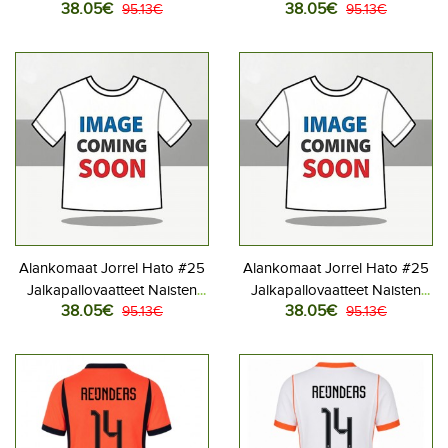
38.05€
38.05€
Jalkapallovaatteet Naisten
95.13€
Jalkapallovaatteet Naisten
95.13€
Kotipaita MM-kisat 2026
Vieraspaita MM-kisat 2026
Lyhythihainen
Lyhythihainen
Alankomaat Jorrel Hato #25
Alankomaat Jorrel Hato #25
Jalkapallovaatteet Naisten
Jalkapallovaatteet Naisten
38.05€
38.05€
Kotipaita MM-kisat 2026
95.13€
Vieraspaita MM-kisat 2026
95.13€
Lyhythihainen
Lyhythihainen