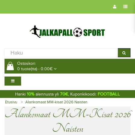
Ostoskori
0 tuote(tta) - 0.00€
10%
70€
FOOTBALL
Hanki
alennusta yli
, Kuponkikoodi:
Etusivu
Alankomaat MM-kisat 2026 Naisten
Alankomaat MM-Kisat 2026
Naisten