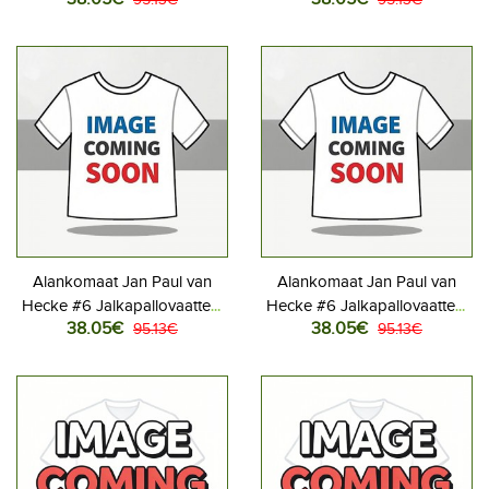
Naisten Kotipaita MM-kisat
Naisten Vieraspaita MM-kisat
2026 Lyhythihainen
2026 Lyhythihainen
Alankomaat Jan Paul van
Alankomaat Jan Paul van
Hecke #6 Jalkapallovaatteet
Hecke #6 Jalkapallovaatteet
38.05€
38.05€
Naisten Kotipaita MM-kisat
95.13€
Naisten Vieraspaita MM-kisat
95.13€
2026 Lyhythihainen
2026 Lyhythihainen