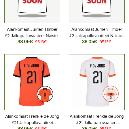
Alankomaat Jurrien Timber
Alankomaat Jurrien Timber
#2 Jalkapallovaatteet Naisten
#2 Jalkapallovaatteet Naisten
38.05€
38.05€
Kotipaita MM-kisat 2026
95.13€
Vieraspaita MM-kisat 2026
95.13€
Lyhythihainen
Lyhythihainen
Alankomaat Frenkie de Jong
Alankomaat Frenkie de Jong
#21 Jalkapallovaatteet
#21 Jalkapallovaatteet
38.05€
38.05€
95.13€
95.13€