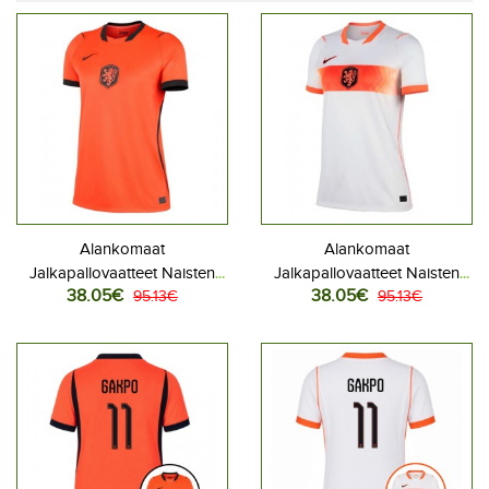
Alankomaat
Alankomaat
Jalkapallovaatteet Naisten
Jalkapallovaatteet Naisten
38.05€
38.05€
Kotipaita MM-kisat 2026
95.13€
Vieraspaita MM-kisat 2026
95.13€
Lyhythihainen
Lyhythihainen