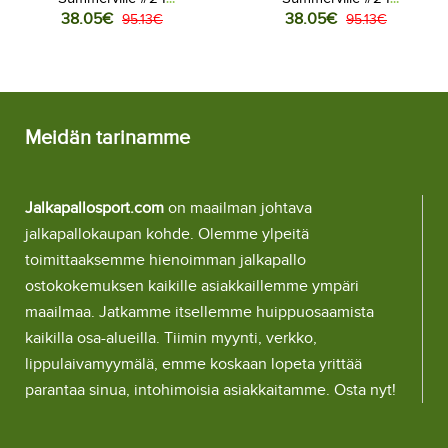
38.05€
38.05€
Jalkapallovaatteet Naisten
95.13€
Jalkapallovaatteet Naisten
95.13€
Kotipaita MM-kisat 2026
Vieraspaita MM-kisat 2026
Lyhythihainen
Lyhythihainen
Meidän tarinamme
Jalkapallosport.com
on maailman johtava
jalkapallokaupan kohde. Olemme ylpeitä
toimittaaksemme hienoimman jalkapallo
ostokokemuksen kaikille asiakkaillemme ympäri
maailmaa. Jatkamme itsellemme huippuosaamista
kaikilla osa-alueilla. Tiimin myynti, verkko,
lippulaivamyymälä, emme koskaan lopeta yrittää
parantaa sinua, intohimoisia asiakkaitamme. Osta nyt!