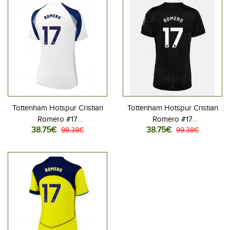
Tottenham Hotspur Cristian
Tottenham Hotspur Cristian
Romero #17
Romero #17
38.75€
38.75€
Jalkapallovaatteet Naisten
99.38€
Jalkapallovaatteet Naisten
99.38€
Kotipaita 2025-26
Vieraspaita 2025-26
Lyhythihainen
Lyhythihainen