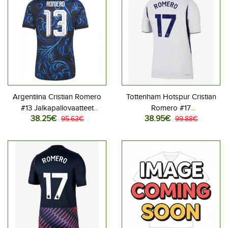
Argentiina Cristian Romero
Tottenham Hotspur Cristian
#13 Jalkapallovaatteet
Romero #17
38.25€
38.95€
Vieraspaita MM-kisat 2026
95.63€
Jalkapallovaatteet Kotipaita
99.88€
Lyhythihainen
2026-27 Lyhythihainen