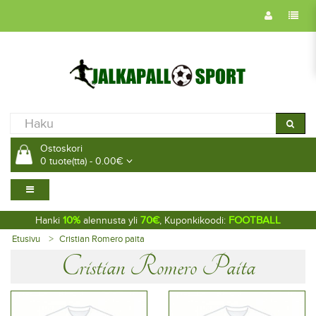
Ostoskori
0 tuote(tta) - 0.00€
10%
70€
FOOTBALL
Hanki
alennusta yli
, Kuponkikoodi:
Etusivu
Cristian Romero paita
Cristian Romero Paita