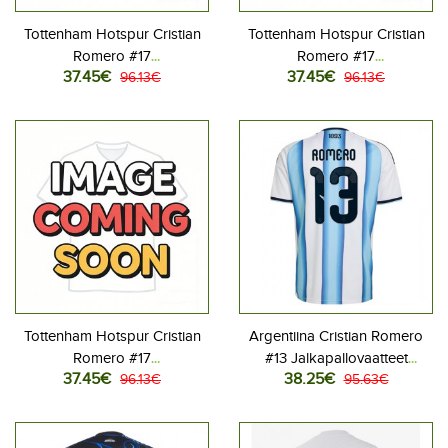
Tottenham Hotspur Cristian
Tottenham Hotspur Cristian
Romero #17
Romero #17
37.45€
37.45€
Jalkapallovaatteet Lasten
96.13€
Jalkapallovaatteet Lasten
96.13€
Kotipeliasu 2026-27
Vieraspeliasu 2026-27
Lyhythihainen (+ Lyhyet
Lyhythihainen (+ Lyhyet
housut)
housut)
Tottenham Hotspur Cristian
Argentiina Cristian Romero
Romero #17
#13 Jalkapallovaatteet
37.45€
38.25€
Jalkapallovaatteet Lasten
96.13€
Kotipaita MM-kisat 2026
95.63€
Kolmas peliasu 2026-27
Lyhythihainen
Lyhythihainen (+ Lyhyet
housut)