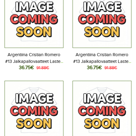
Argentiina Cristian Romero
Argentiina Cristian Romero
#13 Jalkapallovaatteet Lasten
#13 Jalkapallovaatteet Lasten
36.75€
36.75€
Kotipeliasu MM-kisat 2026
91.88€
Vieraspeliasu MM-kisat 2026
91.88€
Lyhythihainen (+ Lyhyet
Lyhythihainen (+ Lyhyet
housut)
housut)