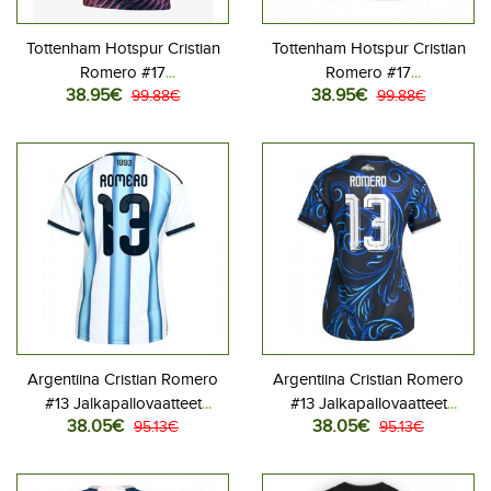
Tottenham Hotspur Cristian
Tottenham Hotspur Cristian
Romero #17
Romero #17
38.95€
38.95€
Jalkapallovaatteet Vieraspaita
99.88€
Jalkapallovaatteet
99.88€
2026-27 Lyhythihainen
Kolmaspaita 2026-27
Lyhythihainen
Argentiina Cristian Romero
Argentiina Cristian Romero
#13 Jalkapallovaatteet
#13 Jalkapallovaatteet
38.05€
38.05€
Naisten Kotipaita MM-kisat
95.13€
Naisten Vieraspaita MM-kisat
95.13€
2026 Lyhythihainen
2026 Lyhythihainen