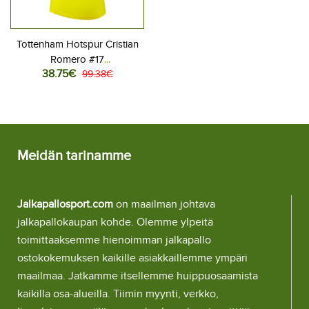
Tottenham Hotspur Cristian
Romero #17
38.75€
Jalkapallovaatteet Naisten
99.38€
Kolmaspaita 2025-26
Lyhythihainen
Meidän tarinamme
Jalkapallosport.com
on maailman johtava
jalkapallokaupan kohde. Olemme ylpeitä
toimittaaksemme hienoimman jalkapallo
ostokokemuksen kaikille asiakkaillemme ympäri
maailmaa. Jatkamme itsellemme huippuosaamista
kaikilla osa-alueilla. Tiimin myynti, verkko,