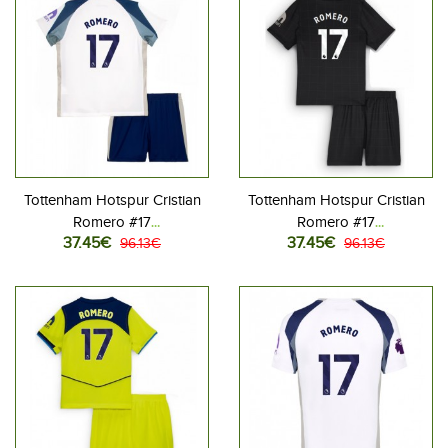
Tottenham Hotspur Cristian
Tottenham Hotspur Cristian
Romero #17
Romero #17
37.45€
37.45€
Jalkapallovaatteet Lasten
96.13€
Jalkapallovaatteet Lasten
96.13€
Kotipeliasu 2025-26
Vieraspeliasu 2025-26
Lyhythihainen (+ Lyhyet
Lyhythihainen (+ Lyhyet
housut)
housut)