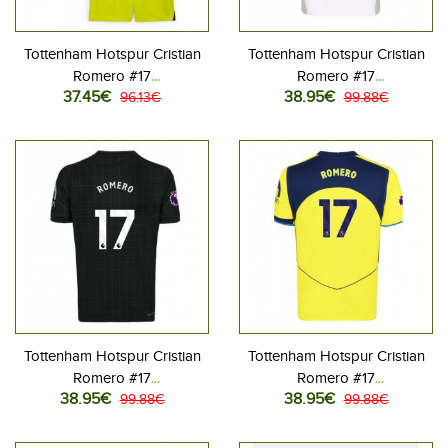
Tottenham Hotspur Cristian
Tottenham Hotspur Cristian
Romero #17
Romero #17
37.45€
38.95€
Jalkapallovaatteet Lasten
96.13€
Jalkapallovaatteet Kotipaita
99.88€
Kolmas peliasu 2025-26
2025-26 Lyhythihainen
Lyhythihainen (+ Lyhyet
housut)
Tottenham Hotspur Cristian
Tottenham Hotspur Cristian
Romero #17
Romero #17
38.95€
38.95€
Jalkapallovaatteet Vieraspaita
99.88€
Jalkapallovaatteet
99.88€
2025-26 Lyhythihainen
Kolmaspaita 2025-26
Lyhythihainen