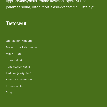
lippulaivamyymälä, emme koskaan lopeta yrittää
parantaa sinua, intohimoisia asiakkaitamme. Osta nyt!
Tietosivut
Ota Meihin Yhteyttä
Toimitus Ja Palautukset
Miten Tilata
Kokotaulukko
Puhdistusvinkkejä
Tietosuojakäytäntö
Ehdot & Olosuhteet
Sivustokartta
Blog