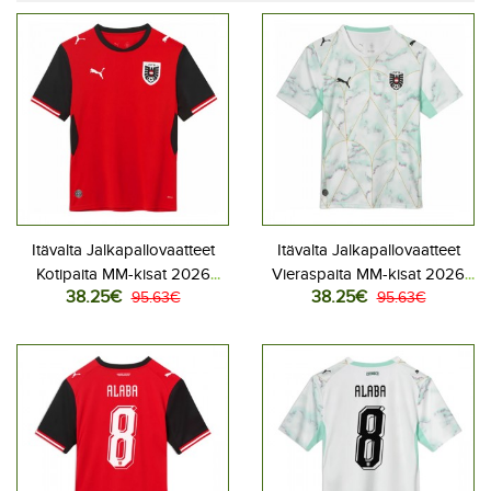
Itävalta Jalkapallovaatteet
Itävalta Jalkapallovaatteet
Kotipaita MM-kisat 2026
Vieraspaita MM-kisat 2026
38.25€
38.25€
Lyhythihainen
95.63€
Lyhythihainen
95.63€