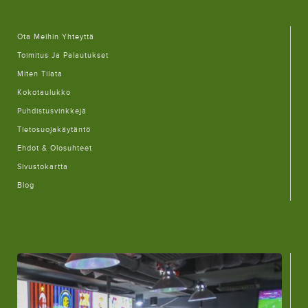
Ota Meihin Yhteyttä
Toimitus Ja Palautukset
Miten Tilata
Kokotaulukko
Puhdistusvinkkejä
Tietosuojakäytäntö
Ehdot & Olosuhteet
Sivustokartta
Blog