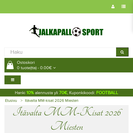
Ostoskori
0 tuote(tta) - 0.00€
10%
70€
FOOTBALL
Hanki
alennusta yli
, Kuponkikoodi:
Etusivu
Itävalta MM-kisat 2026 Miesten
Itävalta MM-Kisat 2026
Miesten