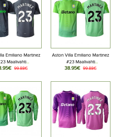
lla Emiliano Martinez
Aston Villa Emiliano Martinez
23 Maalivahti
#23 Maalivahti
8.95€
38.95€
llovaatteet Kotipaita
99.88€
Jalkapallovaatteet Vieraspaita
99.88€
26 Lyhythihainen
2025-26 Lyhythihainen