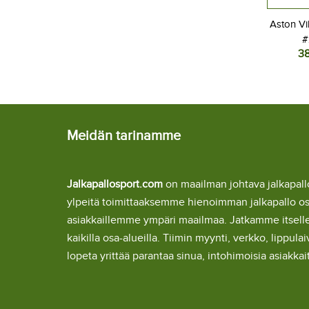
Aston Vi
#
3
Jal
Kolm
L
Meidän tarinamme
Jalkapallosport.com
on maailman johtava jalkapa
ylpeitä toimittaaksemme hienoimman jalkapallo o
asiakkaillemme ympäri maailmaa. Jatkamme itsel
kaikilla osa-alueilla. Tiimin myynti, verkko, lipp
lopeta yrittää parantaa sinua, intohimoisia asiakka