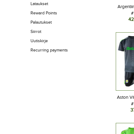
Lataukset
Argentii
Reward Points
#
42
Jalkapal
Palautukset
MM-kisat
Siirrot
Uutiskirje
Recurring payments
Aston Vi
#
3
Jalkap
Koti
Lyhyt