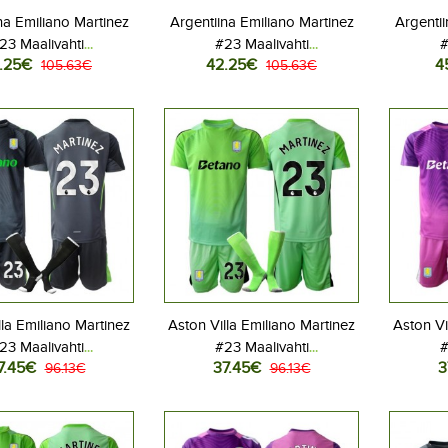
na Emiliano Martinez
Argentiina Emiliano Martinez
Argentii
23 Maalivahti
#23 Maalivahti
#
.25€
42.25€
4
lovaatteet Kotipaita
105.63€
Jalkapallovaatteet Vieraspaita
105.63€
Jalkapa
 2026 Lyhythihainen
MM-kisat 2026 Lyhythihainen
MM-kisat
lla Emiliano Martinez
Aston Villa Emiliano Martinez
Aston Vi
23 Maalivahti
#23 Maalivahti
#
7.45€
37.45€
3
allovaatteet Lasten
96.13€
Jalkapallovaatteet Lasten
96.13€
Jalkap
peliasu 2025-26
Vieraspeliasu 2025-26
Kolma
hihainen (+ Lyhyet
Lyhythihainen (+ Lyhyet
Lyhyt
housut)
housut)