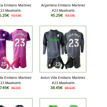
na Emiliano Martinez
Argentiina Emiliano Martinez
23 Maalivahti
#23 Maalivahti
5.25€
45.25€
llovaatteet Kotipaita
113.13€
Jalkapallovaatteet Vieraspaita
113.13€
 2026 Pitkähihainen
MM-kisat 2026 Pitkähihainen
lla Emiliano Martinez
Aston Villa Emiliano Martinez
23 Maalivahti
#23 Maalivahti
7.45€
38.45€
allovaatteet Lasten
96.13€
Jalkapallovaatteet Lasten
98.63€
s peliasu 2025-26
Kotipeliasu 2025-26
hihainen (+ Lyhyet
Pitkähihainen (+ Lyhyet
housut)
housut)