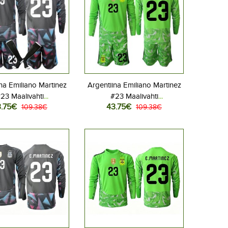
na Emiliano Martinez
Argentiina Emiliano Martinez
23 Maalivahti
#23 Maalivahti
3.75€
43.75€
allovaatteet Lasten
109.38€
Jalkapallovaatteet Lasten
109.38€
liasu MM-kisat 2026
Vieraspeliasu MM-kisat 2026
hihainen (+ Lyhyet
Pitkähihainen (+ Lyhyet
housut)
housut)