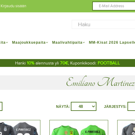
Kirjaudu sisään
ita
Maajoukkuepaita
Maalivahtipaita
MM-Kisat 2026 Lapsell
10%
70€
FOOTBALL
Hanki
alennusta yli
, Kuponkikoodi:
Emiliano Martine
NÄYTÄ:
JÄRJESTYS: