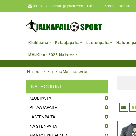
footballshirtsmart@gmail.com
Oma tili
Kassa
Register
Klubipaita
Pelaajapaita
Lastenpaita
Naistenpa
MM-Kisat 2026 Naisten
Etusivu
Emiliano Martinez paita
KATEGORIAT
KLUBIPAITA
PELAAJAPAITA
LASTENPAITA
NAISTENPAITA
MAAJOUKKUEPAITA