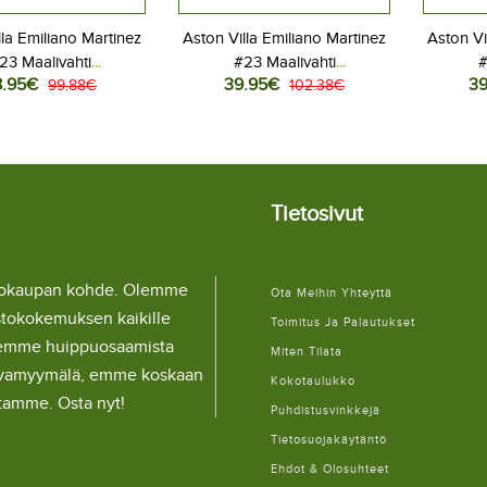
lla Emiliano Martinez
Aston Villa Emiliano Martinez
Aston Vi
23 Maalivahti
#23 Maalivahti
#
8.95€
39.95€
39
kapallovaatteet
99.88€
Jalkapallovaatteet Kotipaita
102.38€
Jalkapall
aspaita 2025-26
2025-26 Pitkähihainen
2025-
yhythihainen
Tietosivut
llokaupan kohde. Olemme
Ota Meihin Yhteyttä
stokokemuksen kaikille
Toimitus Ja Palautukset
lemme huippuosaamista
Miten Tilata
ulaivamyymälä, emme koskaan
Kokotaulukko
itamme. Osta nyt!
Puhdistusvinkkejä
Tietosuojakäytäntö
Ehdot & Olosuhteet