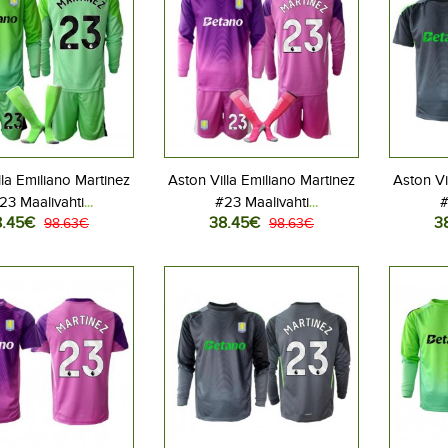
lla Emiliano Martinez
Aston Villa Emiliano Martinez
Aston Vi
23 Maalivahti
#23 Maalivahti
#
8.45€
38.45€
3
allovaatteet Lasten
98.63€
Jalkapallovaatteet Lasten
98.63€
Jalkapa
speliasu 2025-26
Kolmas peliasu 2025-26
2025-
hihainen (+ Lyhyet
Pitkähihainen (+ Lyhyet
housut)
housut)