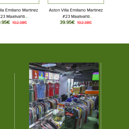
lla Emiliano Martinez
Aston Villa Emiliano Martinez
23 Maalivahti
#23 Maalivahti
.95€
39.95€
ovaatteet Vieraspaita
102.38€
Jalkapallovaatteet
102.38€
26 Pitkähihainen
Kolmaspaita 2025-26
Pitkähihainen