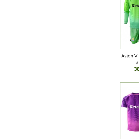
Aston Vi
#
3
Jalkap
Viera
Pitkä