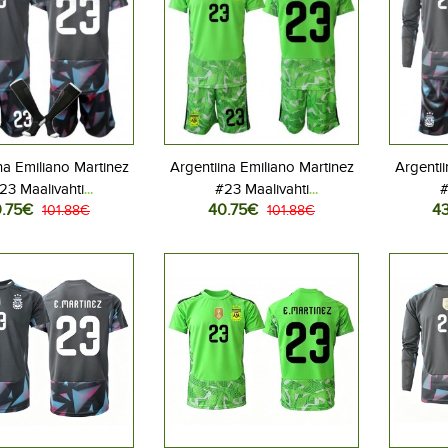
na Emiliano Martinez
Argentiina Emiliano Martinez
Argentii
23 Maalivahti
#23 Maalivahti
#
.75€
40.75€
4
allovaatteet Lasten
101.88€
Jalkapallovaatteet Lasten
101.88€
Jalkap
iasu MM-kisat 2026
Vieraspeliasu MM-kisat 2026
Kotipe
hihainen (+ Lyhyet
Lyhythihainen (+ Lyhyet
Pitkä
housut)
housut)