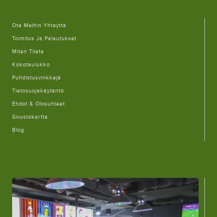
Ota Meihin Yhteyttä
Toimitus Ja Palautukset
Miten Tilata
Kokotaulukko
Puhdistusvinkkejä
Tietosuojakäytäntö
Ehdot & Olosuhteet
Sivustokartta
Blog