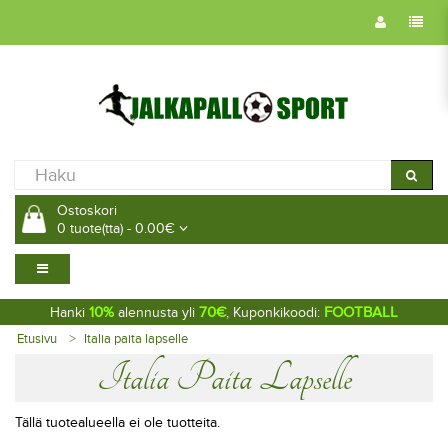
Ostoskori
0 tuote(tta) - 0.00€
10%
70€
FOOTBALL
Hanki
alennusta yli
, Kuponkikoodi:
Etusivu
Italia paita lapselle
Italia Paita Lapselle
Tällä tuotealueella ei ole tuotteita.