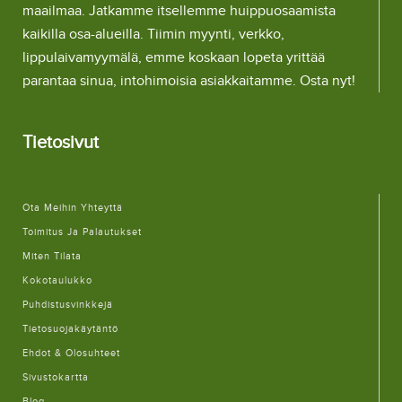
maailmaa. Jatkamme itsellemme huippuosaamista
kaikilla osa-alueilla. Tiimin myynti, verkko,
lippulaivamyymälä, emme koskaan lopeta yrittää
parantaa sinua, intohimoisia asiakkaitamme. Osta nyt!
Tietosivut
Ota Meihin Yhteyttä
Toimitus Ja Palautukset
Miten Tilata
Kokotaulukko
Puhdistusvinkkejä
Tietosuojakäytäntö
Ehdot & Olosuhteet
Sivustokartta
Blog