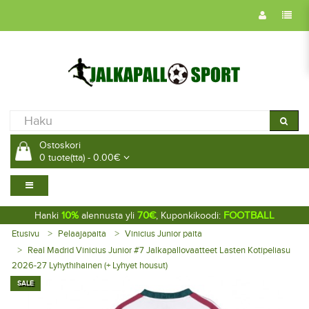
Ostoskori
0 tuote(tta) - 0.00€
10%
70€
FOOTBALL
Hanki
alennusta yli
, Kuponkikoodi:
Etusivu
Pelaajapaita
Vinicius Junior paita
Real Madrid Vinicius Junior #7 Jalkapallovaatteet Lasten Kotipeliasu
2026-27 Lyhythihainen (+ Lyhyet housut)
SALE