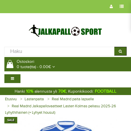
Ostoskori
0 tuote(tta) - 0.00€
10%
70€
FOOTBALL
Hanki
alennusta yli
, Kuponkikoodi:
Etusivu
Lastenpaita
Real Madrid paita lapselle
Real Madrid Jalkapallovaatteet Lasten Kolmas peliasu 2025-26
Lyhythihainen (+ Lyhyet housut)
SALE