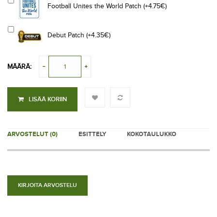
Football Unites the World Patch (+4.75€)
Debut Patch (+4.35€)
MÄÄRÄ:
LISÄÄ KORIIN
ARVOSTELUT (0)
ESITTELY
KOKOTAULUKKO
KIRJOITA ARVOSTELU