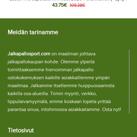
43.75€
housut)
109.38€
Meidän tarinamme
Jalkapallosport.com
on maailman johtava
jalkapallokaupan kohde. Olemme ylpeitä
toimittaaksemme hienoimman jalkapallo
ostokokemuksen kaikille asiakkaillemme ympäri
maailmaa. Jatkamme itsellemme huippuosaamista
kaikilla osa-alueilla. Tiimin myynti, verkko,
lippulaivamyymälä, emme koskaan lopeta yrittää
parantaa sinua, intohimoisia asiakkaitamme. Osta nyt!
Tietosivut