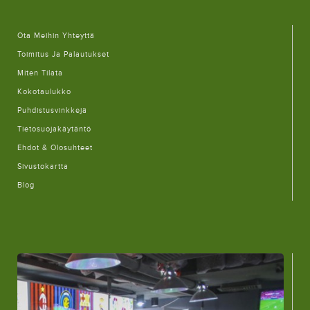
Ota Meihin Yhteyttä
Toimitus Ja Palautukset
Miten Tilata
Kokotaulukko
Puhdistusvinkkejä
Tietosuojakäytäntö
Ehdot & Olosuhteet
Sivustokartta
Blog