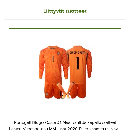
Liittyvät tuotteet
Portugali Diogo Costa #1 Maalivahti Jalkapallovaatteet
Lasten Vieraspeliasu MM-kisat 2026 Pitkähihainen (+ Lyhyet