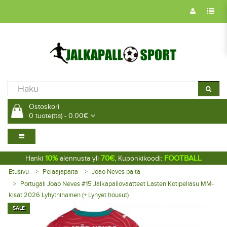
Ostoskori
0 tuote(tta) - 0.00€
10%
70€
FOOTBALL
Hanki
alennusta yli
, Kuponkikoodi:
Etusivu
Pelaajapaita
Joao Neves paita
Portugali Joao Neves #15 Jalkapallovaatteet Lasten Kotipeliasu MM-
kisat 2026 Lyhythihainen (+ Lyhyet housut)
SALE