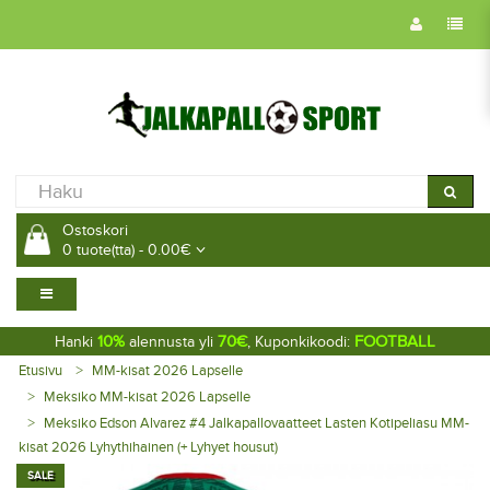
Ostoskori
0 tuote(tta) - 0.00€
10%
70€
FOOTBALL
Hanki
alennusta yli
, Kuponkikoodi:
Etusivu
MM-kisat 2026 Lapselle
Meksiko MM-kisat 2026 Lapselle
Meksiko Edson Alvarez #4 Jalkapallovaatteet Lasten Kotipeliasu MM-
kisat 2026 Lyhythihainen (+ Lyhyet housut)
SALE