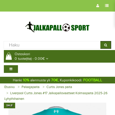
Ostoskori
0 tuote(tta) - 0.00€
10%
70€
FOOTBALL
Hanki
alennusta yli
, Kuponkikoodi:
Etusivu
Pelaajapaita
Curtis Jones paita
Liverpool Curtis Jones #17 Jalkapallovaatteet Kolmaspaita 2025-26
Lyhythihainen
SALE