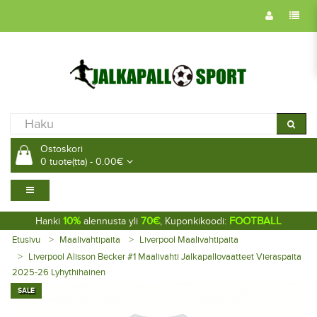
Ostoskori
0 tuote(tta) - 0.00€
10%
70€
FOOTBALL
Hanki
alennusta yli
, Kuponkikoodi:
Etusivu
Maalivahtipaita
Liverpool Maalivahtipaita
Liverpool Alisson Becker #1 Maalivahti Jalkapallovaatteet Vieraspaita
2025-26 Lyhythihainen
SALE