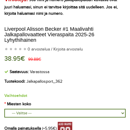
juuri haluamasi, sinun ei tarvitse kirjoittaa sitä uudelleen. Jos ei,
kirjoita haluamasi nimi ja numero.
Liverpool Alisson Becker #1 Maalivahti
Jalkapallovaatteet Vieraspaita 2025-26
Lyhythihainen
0 arvostelua
/
Kirjoita arvostelu
38.95€
99.88€
Saatavuus:
Varastossa
Tuotekoodi:
Jalkapallosport_362
Vaihtoehdot
Miesten koko
Omalla painatuksella
(+5.95€)